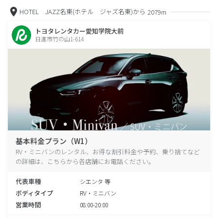
HOTEL JAZZ名東(ホテル ジャズ名東)から
2079m
トヨタレンタカー愛知学院大前
日進市竹の山1-614
基本料金プラン（W1）
RV・ミニバンのレンタル、お得な割引料金や予約、乗り捨てなど
の詳細は、こちらから各店舗にお電話ください。
代表車種
シエンタ 等
ボディタイプ
RV・ミニバン
営業時間
08:00-20:00