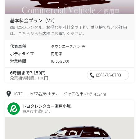
基本料金プラン（V2）
商用車のレンタル、お得な割引料金や予約、乗り捨てなどの詳細
は、こちらから各店舗にお電話ください。
代表車種
タウンエースバン 等
ボディタイプ
商用車
営業時間
08:00-20:00
6時間まで7,150円
0561-75-0700
免責補償制度1,100円
HOTEL JAZZ名東(ホテル ジャズ名東)から
4324m
トヨタレンタカー瀬戸小坂
瀬戸市小坂町146