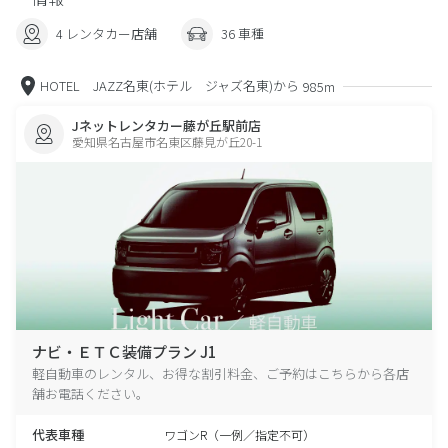
4 レンタカー店舗
36 車種
HOTEL JAZZ名東(ホテル ジャズ名東)から
985m
Jネットレンタカー藤が丘駅前店
愛知県名古屋市名東区藤見が丘20-1
ナビ・ＥＴＣ装備プラン J1
軽自動車のレンタル、お得な割引料金、ご予約はこちらから各店
舗お電話ください。
代表車種
ワゴンR（一例／指定不可）