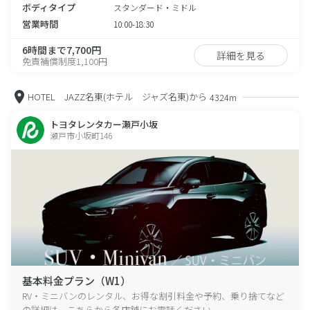
ボディタイプ
スタンダード・ミドル
営業時間
10:00-18:30
6時間まで7,700円
詳細を見る
免責補償制度1,100円
HOTEL JAZZ名東(ホテル ジャズ名東)から
4324m
トヨタレンタカー瀬戸小坂
瀬戸市小坂町146
基本料金プラン（W1）
RV・ミニバンのレンタル、お得な割引料金や予約、乗り捨てなど
の詳細は、こちらから各店舗にお電話ください。