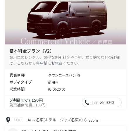
基本料金プラン（V2）
商用車のレンタル、お得な割引料金や予約、乗り捨てなどの詳細
は、こちらから各店舗にお電話ください。
代表車種
タウンエースバン 等
ボディタイプ
商用車
営業時間
08:00-20:00
6時間まで7,150円
0561-85-0040
免責補償制度1,100円
HOTEL JAZZ名東(ホテル ジャズ名東)から
985m