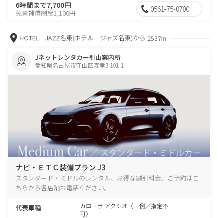
6時間まで7,700円
0561-75-0700
免責補償制度1,100円
HOTEL JAZZ名東(ホテル ジャズ名東)から
2537m
Jネットレンタカー引山案内所
愛知県名古屋市守山区森孝3-101-1
ナビ・ＥＴＣ装備プラン J3
スタンダード・ミドルのレンタル、お得な割引料金、ご予約はこ
ちらから各店舗お電話ください。
カローラ アクシオ（一例／指定不
代表車種
可）