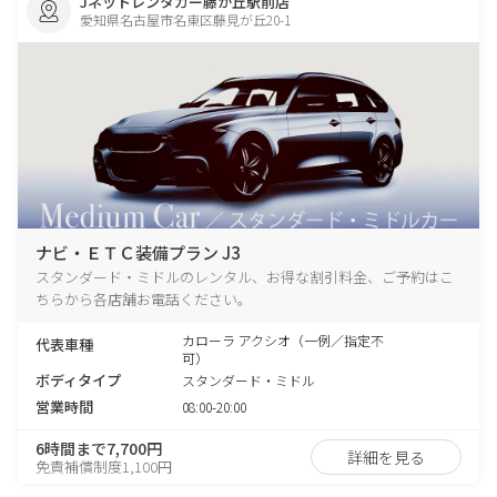
Jネットレンタカー藤が丘駅前店
愛知県名古屋市名東区藤見が丘20-1
ナビ・ＥＴＣ装備プラン J3
スタンダード・ミドルのレンタル、お得な割引料金、ご予約はこ
ちらから各店舗お電話ください。
カローラ アクシオ（一例／指定不
代表車種
可）
ボディタイプ
スタンダード・ミドル
営業時間
08:00-20:00
6時間まで7,700円
詳細を見る
免責補償制度1,100円