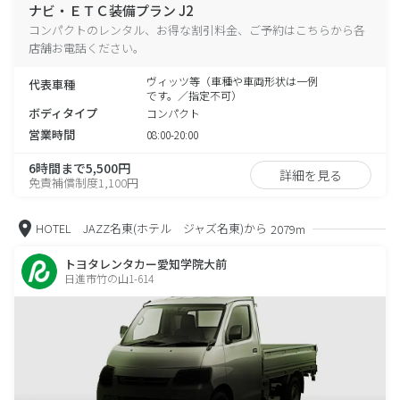
ナビ・ＥＴＣ装備プラン J2
コンパクトのレンタル、お得な割引料金、ご予約はこちらから各
店舗お電話ください。
ヴィッツ等（車種や車両形状は一例
代表車種
です。／指定不可）
ボディタイプ
コンパクト
営業時間
08:00-20:00
6時間まで5,500円
詳細を見る
免責補償制度1,100円
HOTEL JAZZ名東(ホテル ジャズ名東)から
2079m
トヨタレンタカー愛知学院大前
日進市竹の山1-614