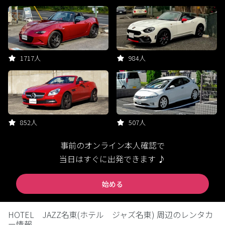
1717人
984人
852人
507人
事前のオンライン本人確認で
当日はすぐに出発できます ♪
始める
HOTEL JAZZ名東(ホテル ジャズ名東) 周辺のレンタカ
ー情報