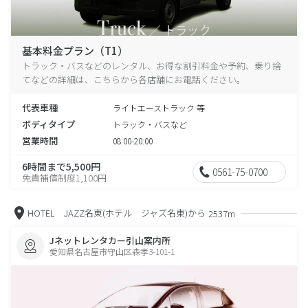
基本料金プラン（T1）
トラック・バスなどのレンタル、お得な割引料金や予約、乗り捨
てなどの詳細は、こちらから各店舗にお電話ください。
代表車種
ライトエーストラック 等
ボディタイプ
トラック・バスなど
営業時間
08:00-20:00
6時間まで5,500円
0561-75-0700
免責補償制度1,100円
HOTEL JAZZ名東(ホテル ジャズ名東)から
2537m
Jネットレンタカー引山案内所
愛知県名古屋市守山区森孝3-101-1