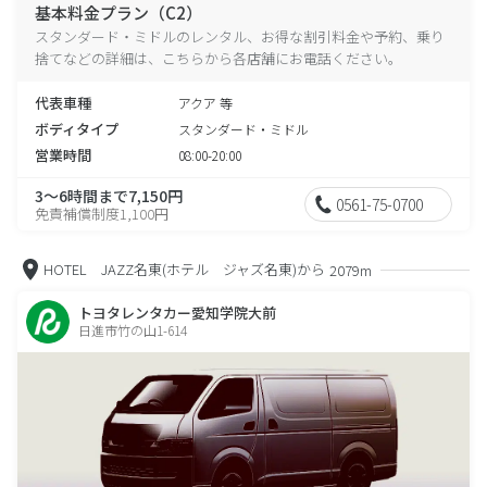
基本料金プラン（C2）
スタンダード・ミドルのレンタル、お得な割引料金や予約、乗り
捨てなどの詳細は、こちらから各店舗にお電話ください。
代表車種
アクア 等
ボディタイプ
スタンダード・ミドル
営業時間
08:00-20:00
3～6時間まで7,150円
0561-75-0700
免責補償制度1,100円
HOTEL JAZZ名東(ホテル ジャズ名東)から
2079m
トヨタレンタカー愛知学院大前
日進市竹の山1-614