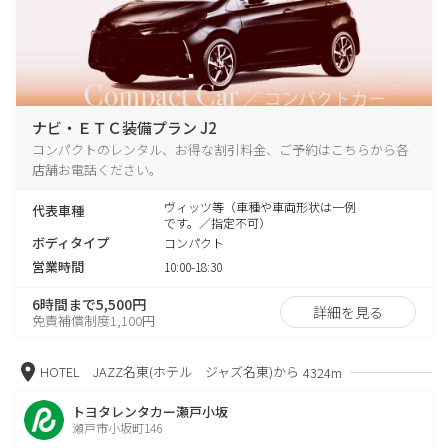
ナビ・ＥＴＣ装備プラン J2
コンパクトのレンタル、お得な割引料金、ご予約はこちらから各
店舗お電話ください。
ヴィッツ等（車種や車両形状は一例
代表車種
です。／指定不可）
ボディタイプ
コンパクト
営業時間
10:00-18:30
6時間まで5,500円
詳細を見る
免責補償制度1,100円
HOTEL JAZZ名東(ホテル ジャズ名東)から
4324m
トヨタレンタカー瀬戸小坂
瀬戸市小坂町146