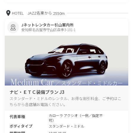
HOTEL JAZZ名東から
2550m
Jネットレンタカー引山案内所
愛知県名古屋市守山区森孝3-101-1
ナビ・ＥＴＣ装備プラン J3
スタンダード・ミドルのレンタル、お得な割引料金、ご予約はこ
ちらから各店舗お電話ください。
カローラ アクシオ（一例／指定不
代表車種
可）
ボディタイプ
スタンダード・ミドル