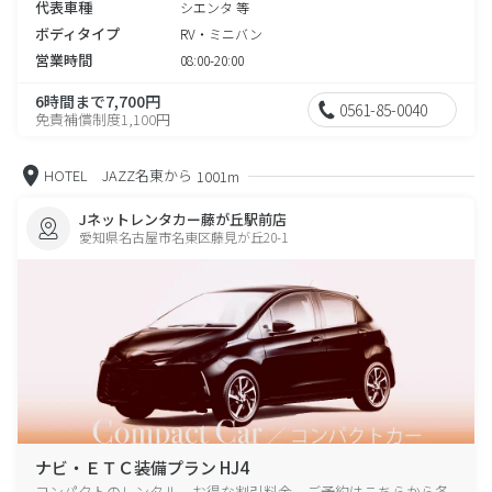
代表車種
シエンタ 等
ボディタイプ
RV・ミニバン
営業時間
08:00-20:00
6時間まで7,700円
0561-85-0040
免責補償制度1,100円
HOTEL JAZZ名東から
1001m
Jネットレンタカー藤が丘駅前店
愛知県名古屋市名東区藤見が丘20-1
ナビ・ＥＴＣ装備プラン HJ4
コンパクトのレンタル、お得な割引料金、ご予約はこちらから各