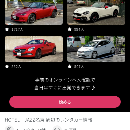
1717人
984人
852人
507人
事前のオンライン本人確認で
当日はすぐに出発できます ♪
始める
HOTEL JAZZ名東 周辺のレンタカー情報
4 レンタカー店舗
36 車種