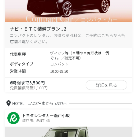
ナビ・ＥＴＣ装備プラン J2
コンパクトのレンタル、お得な割引料金、ご予約はこちらから各
店舗お電話ください。
ヴィッツ等（車種や車両形状は一例
代表車種
です。／指定不可）
ボディタイプ
コンパクト
営業時間
10:00-18:30
6時間まで5,500円
詳細を見る
免責補償制度1,100円
HOTEL JAZZ名東から
4337m
トヨタレンタカー瀬戸小坂
瀬戸市小坂町146