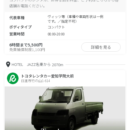
店舗お電話ください。
ヴィッツ等（車種や車両形状は一例
代表車種
です。／指定不可）
ボディタイプ
コンパクト
営業時間
08:00-20:00
6時間まで5,500円
詳細を見る
免責補償制度1,100円
HOTEL JAZZ名東から
2070m
トヨタレンタカー愛知学院大前
日進市竹の山1-614