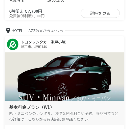
営業時間
10:00-18:30
6時間まで7,700円
詳細を見る
免責補償制度1,100円
HOTEL JAZZ名東から
4337m
トヨタレンタカー瀬戸小坂
瀬戸市小坂町146
基本料金プラン（W1）
RV・ミニバンのレンタル、お得な割引料金や予約、乗り捨てなど
の詳細は、こちらから各店舗にお電話ください。