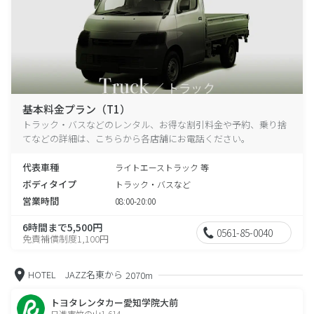
基本料金プラン（T1）
トラック・バスなどのレンタル、お得な割引料金や予約、乗り捨
てなどの詳細は、こちらから各店舗にお電話ください。
代表車種
ライトエーストラック 等
ボディタイプ
トラック・バスなど
営業時間
08:00-20:00
6時間まで5,500円
0561-85-0040
免責補償制度1,100円
HOTEL JAZZ名東から
2070m
トヨタレンタカー愛知学院大前
日進市竹の山1-614