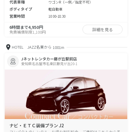
代表車種
ワゴンR（一例／指定不可）
ボディタイプ
軽自動車
営業時間
10:00-18:30
6時間まで4,950円
詳細を見る
免責補償制度1,100円
HOTEL JAZZ名東から
1001m
Jネットレンタカー藤が丘駅前店
愛知県名古屋市名東区藤見が丘20-1
ナビ・ＥＴＣ装備プラン J2
コンパクトのレンタル、お得な割引料金、ご予約はこちらから各