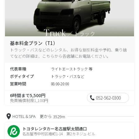
基本料金プラン（T1）
トラック・バスなどのレンタル、お得な割引料金や予約、乗り捨
てなどの詳細は、こちらから各店舗にお電話ください。
代表車種
ライトエーストラック 等
ボディタイプ
トラック・バスなど
営業時間
08:00-20:00
6時間まで5,500円
052-562-0300
免責補償制度1,100円
HOTEL＆SPA 更から
3529m
トヨタレンタカー名古屋駅太閤通口
名古屋市中村区椿町1-14 第2カネジュ-ビル