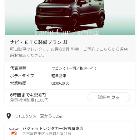
ナビ・ＥＴＣ装備プラン J1
軽自動車のレンタル、お得な割引料金、ご予約はこちらから各店
舗お電話ください。
代表車種
ワゴンR（一例／指定不可）
ボディタイプ
軽自動車
営業時間
08:00-20:00
6時間まで4,950円
詳細を見る
免責補償制度1,100円
HOTEL＆SPA 更から
525m
バジェットレンタカー名古屋東店
名古屋市東区代官町31番21号