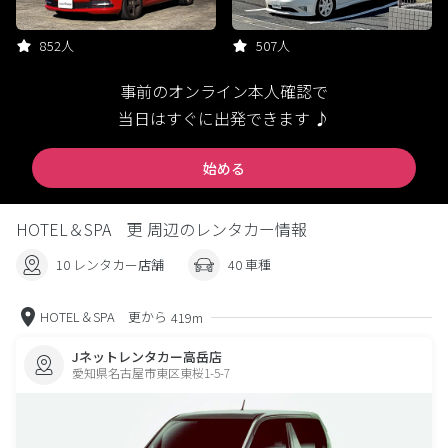
852人
507人
事前のオンライン本人確認で
当日はすぐに出発できます ♪
始める
HOTEL＆SPA 更 周辺のレンタカー情報
10 レンタカー店舗
40 車種
HOTEL＆SPA 更から
419m
Jネットレンタカー高岳店
愛知県名古屋市東区東桜1-5-7