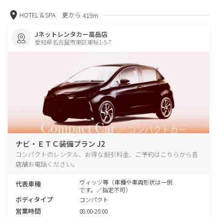
HOTEL＆SPA 更から
419m
Jネットレンタカー高岳店
愛知県名古屋市東区東桜1-5-7
ナビ・ＥＴＣ装備プラン J2
コンパクトのレンタル、お得な割引料金、ご予約はこちらから各
店舗お電話ください。
ヴィッツ等（車種や車両形状は一例
代表車種
です。／指定不可）
ボディタイプ
コンパクト
営業時間
08:00-20:00