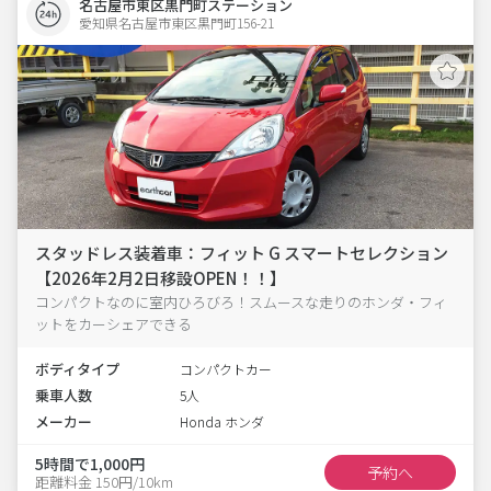
名古屋市東区黒門町ステーション
愛知県名古屋市東区黒門町156-21  
スタッドレス装着車：フィット G スマートセレクション
【2026年2月2日移設OPEN！！】
コンパクトなのに室内ひろびろ！スムースな走りのホンダ・フィ
ットをカーシェアできる
ボディタイプ
コンパクトカー
乗車人数
5人
メーカー
Honda ホンダ
5時間で1,000円
予約へ
距離料金 150円/10km