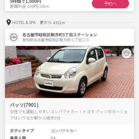
5時間で1,000円
予約へ
距離料金 190円/10km
HOTEL＆SPA 更から
4331m
名古屋市昭和区駒方町5丁目ステーション
愛知県名古屋市昭和区駒方町５丁目２０  
パッソ(7901)
女性でも運転しやすいコンパクトカー！トヨタ パッソのカーシェ
アはいりなか駅から徒歩5分
ボディタイプ
コンパクトカー
乗車人数
5人