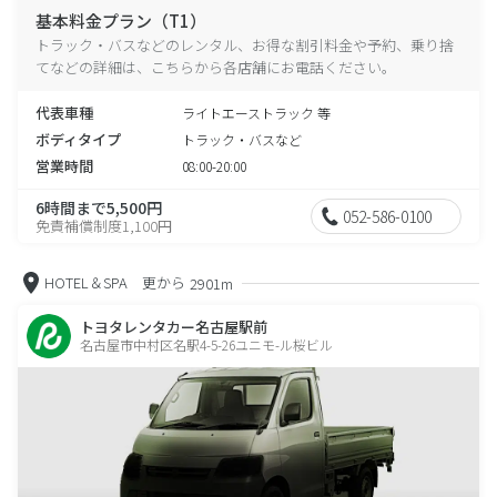
基本料金プラン（T1）
トラック・バスなどのレンタル、お得な割引料金や予約、乗り捨
てなどの詳細は、こちらから各店舗にお電話ください。
代表車種
ライトエーストラック 等
ボディタイプ
トラック・バスなど
営業時間
08:00-20:00
6時間まで5,500円
052-586-0100
免責補償制度1,100円
HOTEL＆SPA 更から
2901m
トヨタレンタカー名古屋駅前
名古屋市中村区名駅4-5-26ユニモ-ル桜ビル