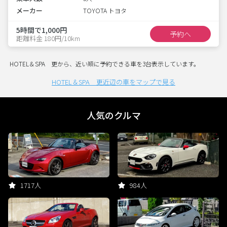
メーカー
TOYOTA トヨタ
5時間で1,000円
予約へ
距離料金 180円/10km
HOTEL＆SPA 更から、近い順に予約できる車を3台表示しています。
HOTEL＆SPA 更近辺の車をマップで見る
人気のクルマ
1717人
984人