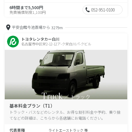
6時間まで5,500円
052-951-0100
免責補償制度1,100円
平安会館今池斎場から
3279m
トヨタレンタカー白川
名古屋市中区栄2-12-12ア-ク栄白川パ-クビル
基本料金プラン（T1）
トラック・バスなどのレンタル、お得な割引料金や予約、乗り捨
てなどの詳細は、こちらから各店舗にお電話ください。
代表車種
ライトエーストラック 等