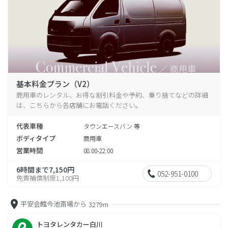
基本料金プラン（V2）
商用車のレンタル、お得な割引料金や予約、乗り捨てなどの詳細
は、こちらから各店舗にお電話ください。
代表車種
タウンエースバン 等
ボディタイプ
商用車
営業時間
08:00-22:00
6時間まで7,150円
052-951-0100
免責補償制度1,100円
平安会館今池斎場から
3279m
トヨタレンタカー白川