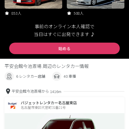
853人
508人
事前のオンライン本人確認で
当日はすぐに出発できます ♪
始める
平安会館今池斎場 周辺のレンタカー情報
6 レンタカー店舗
40 車種
平安会館今池斎場から
1416m
バジェットレンタカー名古屋東店
名古屋市東区代官町31番21号