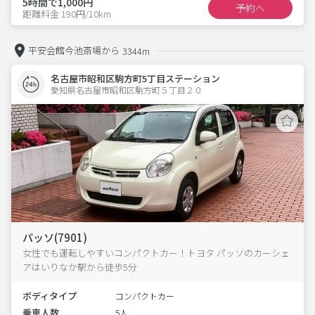
5時間で1,000円
予約へ
距離料金 190円/10km
平安会館今池斎場から
3344m
名古屋市昭和区駒方町5丁目ステーション
愛知県名古屋市昭和区駒方町５丁目２０  
パッソ(7901)
女性でも運転しやすいコンパクトカー！トヨタ パッソのカーシェ
アはいりなか駅から徒歩5分
ボディタイプ
コンパクトカー
乗車人数
5人