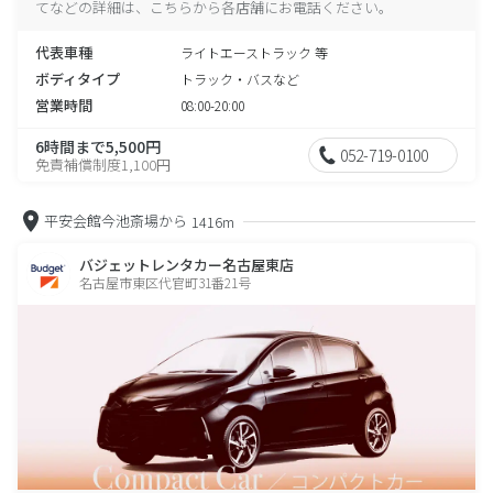
てなどの詳細は、こちらから各店舗にお電話ください。
代表車種
ライトエーストラック 等
ボディタイプ
トラック・バスなど
営業時間
08:00-20:00
6時間まで5,500円
052-719-0100
免責補償制度1,100円
平安会館今池斎場から
1416m
バジェットレンタカー名古屋東店
名古屋市東区代官町31番21号