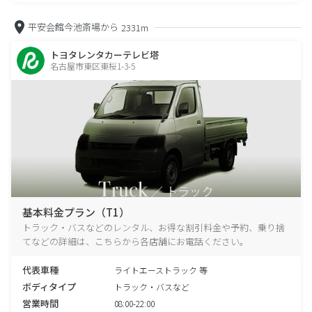
平安会館今池斎場から
2331m
トヨタレンタカーテレビ塔
名古屋市東区東桜1-3-5
基本料金プラン（T1）
トラック・バスなどのレンタル、お得な割引料金や予約、乗り捨
てなどの詳細は、こちらから各店舗にお電話ください。
代表車種
ライトエーストラック 等
ボディタイプ
トラック・バスなど
営業時間
08:00-22:00