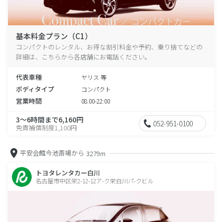
基本料金プラン（C1）
コンパクトのレンタル、お得な割引料金や予約、乗り捨てなどの
詳細は、こちらから各店舗にお電話ください。
代表車種
ヤリス 等
ボディタイプ
コンパクト
営業時間
08:00-22:00
3～6時間まで6,160円
052-951-0100
免責補償制度1,100円
平安会館今池斎場から
3279m
トヨタレンタカー白川
名古屋市中区栄2-12-12ア-ク栄白川パ-クビル