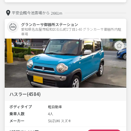
平安会館今池斎場から
2661m
グランカーサ御器所ステーション
愛知県名古屋市昭和区石仏町2丁目1-40 グランカーサ御器所内駐
車場 
ハスラー(4584)
ボディタイプ
軽自動車
乗車人数
4人
メーカー
SUZUKI スズキ