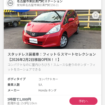
名古屋市東区黒門町ステーション
愛知県名古屋市東区黒門町156-21  
スタッドレス装着車：フィット G スマートセレクション
【2026年2月2日移設OPEN！！】
コンパクトなのに室内ひろびろ！スムースな走りのホンダ・フィ
ットをカーシェアできる
ボディタイプ
コンパクトカー
乗車人数
5人
メーカー
Honda ホンダ
5時間で1,000円
予約へ
距離料金 150円/10km