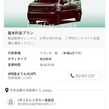
基本料金プラン
軽自動車のレンタル、お得な割引料金、ご予約はこちらから各店
舗お電話ください。
代表車種
ワゴンＲ 他 （車種指定不可）
ボディタイプ
軽自動車
営業時間
08:00-20:00
6時間まで4,950円
052-932-1107
免責補償1,430円
平安会館今池斎場から
2046m
Jネットレンタカー高岳店
愛知県名古屋市東区東桜1-5-7