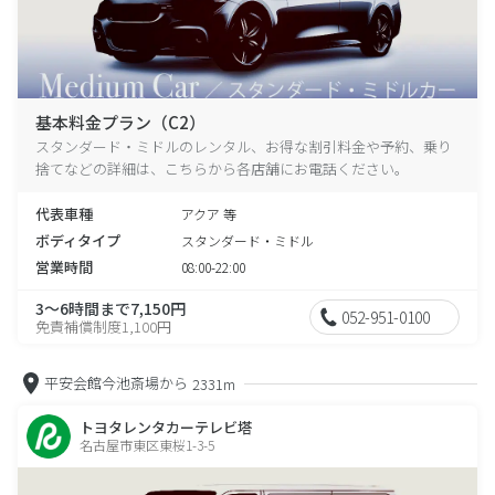
基本料金プラン（C2）
スタンダード・ミドルのレンタル、お得な割引料金や予約、乗り
捨てなどの詳細は、こちらから各店舗にお電話ください。
代表車種
アクア 等
ボディタイプ
スタンダード・ミドル
営業時間
08:00-22:00
3～6時間まで7,150円
052-951-0100
免責補償制度1,100円
平安会館今池斎場から
2331m
トヨタレンタカーテレビ塔
名古屋市東区東桜1-3-5