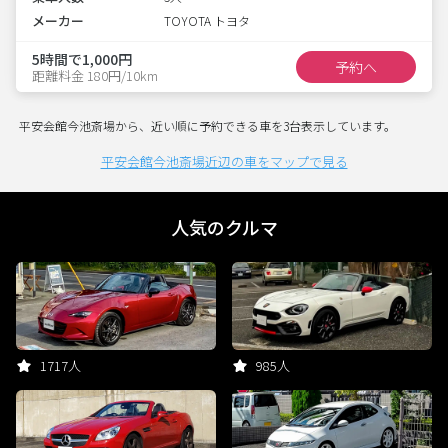
メーカー
TOYOTA トヨタ
5時間で1,000円
予約へ
距離料金 180円/10km
平安会館今池斎場から、近い順に予約できる車を3台表示しています。
平安会館今池斎場近辺の車をマップで見る
人気のクルマ
1717人
985人