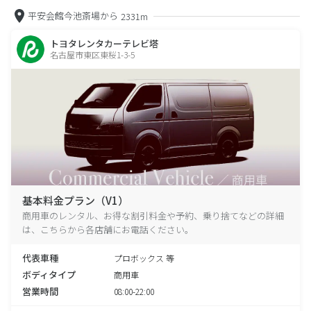
平安会館今池斎場から
2331m
トヨタレンタカーテレビ塔
名古屋市東区東桜1-3-5
基本料金プラン（V1）
商用車のレンタル、お得な割引料金や予約、乗り捨てなどの詳細
は、こちらから各店舗にお電話ください。
代表車種
プロボックス 等
ボディタイプ
商用車
営業時間
08:00-22:00