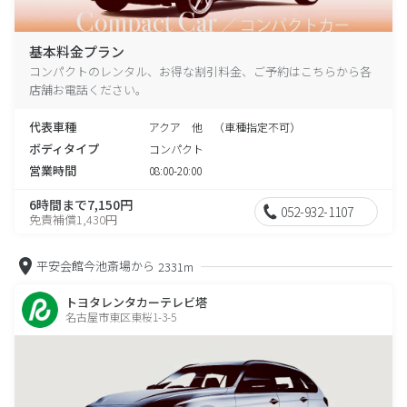
基本料金プラン
コンパクトのレンタル、お得な割引料金、ご予約はこちらから各
店舗お電話ください。
代表車種
アクア 他 （車種指定不可）
ボディタイプ
コンパクト
営業時間
08:00-20:00
6時間まで7,150円
052-932-1107
免責補償1,430円
平安会館今池斎場から
2331m
トヨタレンタカーテレビ塔
名古屋市東区東桜1-3-5