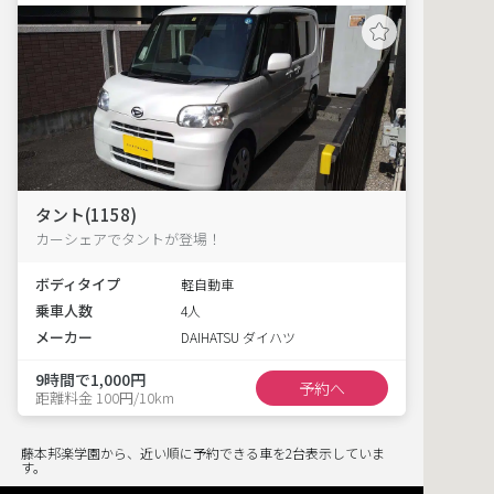
タント(1158)
カーシェアでタントが登場！
ボディタイプ
軽自動車
乗車人数
4人
メーカー
DAIHATSU ダイハツ
9時間で1,000円
予約へ
距離料金 100円/10km
藤本邦楽学園から、近い順に予約できる車を2台表示していま
す。