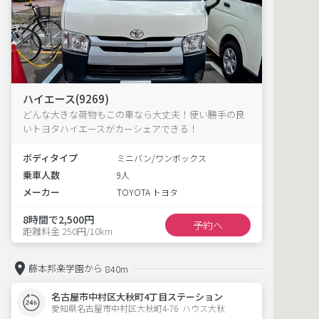
ハイエース(9269)
どんな大きな荷物もこの車なら大丈夫！使い勝手の良
いトヨタハイエースがカーシェアできる！
ボディタイプ
ミニバン/ワンボックス
乗車人数
9人
メーカー
TOYOTA トヨタ
8時間で2,500円
予約へ
距離料金 250円/10km
藤本邦楽学園から
840m
名古屋市中村区大秋町4丁目ステーション
愛知県名古屋市中村区大秋町4-76  ハウス大秋