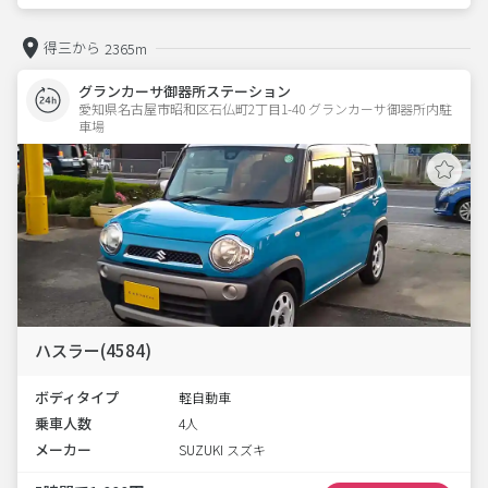
得三から
2365m
グランカーサ御器所ステーション
愛知県名古屋市昭和区石仏町2丁目1-40 グランカーサ御器所内駐
車場 
ハスラー(4584)
ボディタイプ
軽自動車
乗車人数
4人
メーカー
SUZUKI スズキ