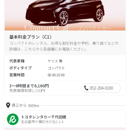
基本料金プラン（C1）
コンパクトのレンタル、お得な割引料金や予約、乗り捨てなどの
詳細は、こちらから各店舗にお電話ください。
代表車種
ヤリス 等
ボディタイプ
コンパクト
営業時間
08:00-20:00
3～6時間まで6,160円
052-204-0100
免責補償制度1,100円
得三から
3959m
トヨタレンタカー千代田橋
名古屋市千種区光が丘1-1-4