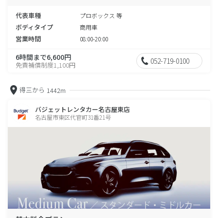
代表車種
プロボックス 等
ボディタイプ
商用車
営業時間
08:00-20:00
6時間まで6,600円
052-719-0100
免責補償制度1,100円
得三から
1442m
バジェットレンタカー名古屋東店
名古屋市東区代官町31番21号