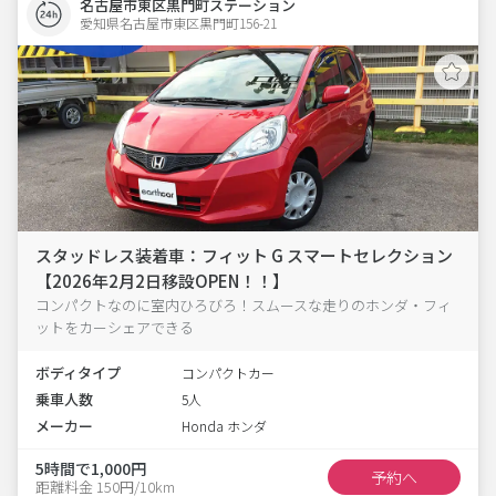
名古屋市東区黒門町ステーション
愛知県名古屋市東区黒門町156-21  
スタッドレス装着車：フィット G スマートセレクション
【2026年2月2日移設OPEN！！】
コンパクトなのに室内ひろびろ！スムースな走りのホンダ・フィ
ットをカーシェアできる
ボディタイプ
コンパクトカー
乗車人数
5人
メーカー
Honda ホンダ
5時間で1,000円
予約へ
距離料金 150円/10km