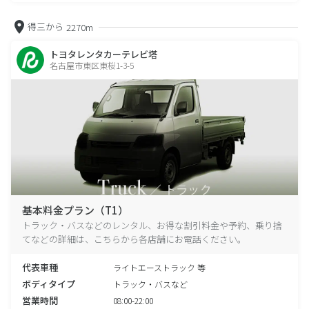
得三から
2270m
トヨタレンタカーテレビ塔
名古屋市東区東桜1-3-5
基本料金プラン（T1）
トラック・バスなどのレンタル、お得な割引料金や予約、乗り捨
てなどの詳細は、こちらから各店舗にお電話ください。
代表車種
ライトエーストラック 等
ボディタイプ
トラック・バスなど
営業時間
08:00-22:00