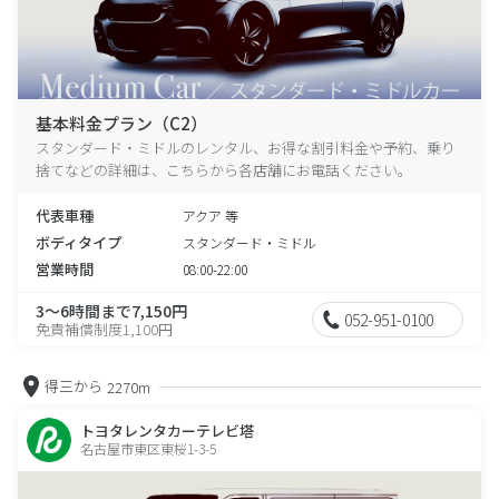
基本料金プラン（C2）
スタンダード・ミドルのレンタル、お得な割引料金や予約、乗り
捨てなどの詳細は、こちらから各店舗にお電話ください。
代表車種
アクア 等
ボディタイプ
スタンダード・ミドル
営業時間
08:00-22:00
3～6時間まで7,150円
052-951-0100
免責補償制度1,100円
得三から
2270m
トヨタレンタカーテレビ塔
名古屋市東区東桜1-3-5