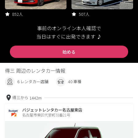
852人
507人
事前のオンライン本人確認で
当日はすぐに出発できます ♪
始める
得三 周辺のレンタカー情報
6 レンタカー店舗
40 車種
得三から
1442m
バジェットレンタカー名古屋東店
名古屋市東区代官町31番21号