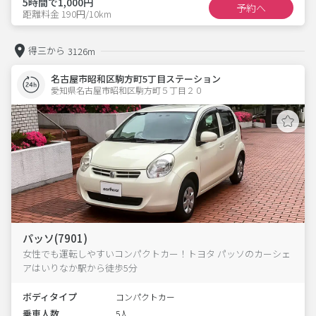
5時間で1,000円
予約へ
距離料金 190円/10km
得三から
3126m
名古屋市昭和区駒方町5丁目ステーション
愛知県名古屋市昭和区駒方町５丁目２０  
パッソ(7901)
女性でも運転しやすいコンパクトカー！トヨタ パッソのカーシェ
アはいりなか駅から徒歩5分
ボディタイプ
コンパクトカー
乗車人数
5人