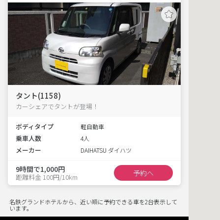
タント(1158)
カーシェアでタントが登場！
ボディタイプ
軽自動車
乗車人数
4人
メーカー
DAIHATSU ダイハツ
9時間で1,000円
予約へ
距離料金 100円/10km
名鉄グランドホテルから、近い順に予約できる車を2台表示して
います。