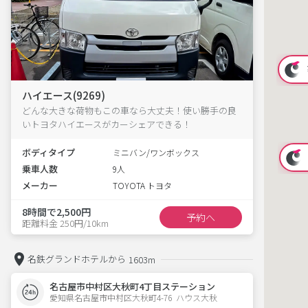
ハイエース(9269)
どんな大きな荷物もこの車なら大丈夫！使い勝手の良
いトヨタハイエースがカーシェアできる！
ボディタイプ
ミニバン/ワンボックス
乗車人数
9人
メーカー
TOYOTA トヨタ
8時間で2,500円
予約へ
距離料金 250円/10km
名鉄グランドホテルから
1603m
名古屋市中村区大秋町4丁目ステーション
愛知県名古屋市中村区大秋町4-76  ハウス大秋