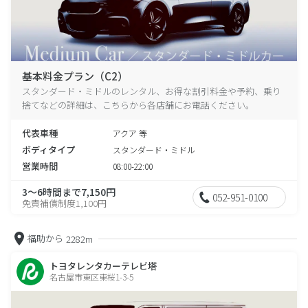
基本料金プラン（C2）
スタンダード・ミドルのレンタル、お得な割引料金や予約、乗り
捨てなどの詳細は、こちらから各店舗にお電話ください。
代表車種
アクア 等
ボディタイプ
スタンダード・ミドル
営業時間
08:00-22:00
3～6時間まで7,150円
052-951-0100
免責補償制度1,100円
福助から
2282m
トヨタレンタカーテレビ塔
名古屋市東区東桜1-3-5