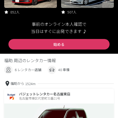
852人
507人
事前のオンライン本人確認で
当日はすぐに出発できます ♪
始める
福助 周辺のレンタカー情報
6 レンタカー店舗
40 車種
福助から
1524m
バジェットレンタカー名古屋東店
名古屋市東区代官町31番21号