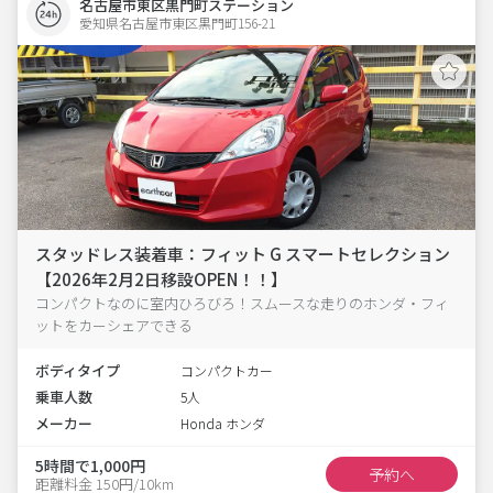
名古屋市東区黒門町ステーション
愛知県名古屋市東区黒門町156-21  
スタッドレス装着車：フィット G スマートセレクション
【2026年2月2日移設OPEN！！】
コンパクトなのに室内ひろびろ！スムースな走りのホンダ・フィ
ットをカーシェアできる
ボディタイプ
コンパクトカー
乗車人数
5人
メーカー
Honda ホンダ
5時間で1,000円
予約へ
距離料金 150円/10km