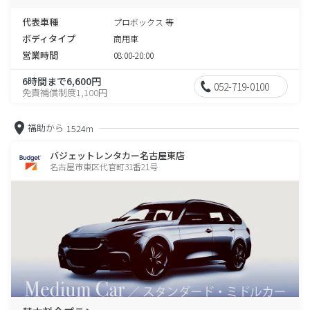
代表車種
プロボックス 等
ボディタイプ
商用車
営業時間
08:00-20:00
6時間まで6,600円
052-719-0100
免責補償制度1,100円
福助から
1524m
バジェットレンタカー名古屋東店
名古屋市東区代官町31番21号