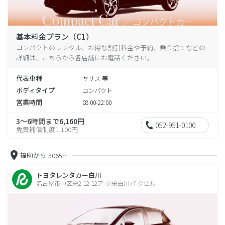
基本料金プラン（C1）
コンパクトのレンタル、お得な割引料金や予約、乗り捨てなどの
詳細は、こちらから各店舗にお電話ください。
代表車種
ヤリス 等
ボディタイプ
コンパクト
営業時間
08:00-22:00
3～6時間まで6,160円
052-951-0100
免責補償制度1,100円
福助から
3065m
トヨタレンタカー白川
名古屋市中区栄2-12-12ア-ク栄白川パ-クビル