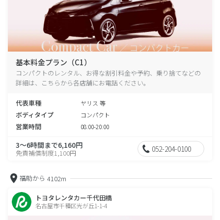
基本料金プラン（C1）
コンパクトのレンタル、お得な割引料金や予約、乗り捨てなどの
詳細は、こちらから各店舗にお電話ください。
代表車種
ヤリス 等
ボディタイプ
コンパクト
営業時間
08:00-20:00
3～6時間まで6,160円
052-204-0100
免責補償制度1,100円
福助から
4102m
トヨタレンタカー千代田橋
名古屋市千種区光が丘1-1-4