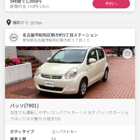
5時間で1,000円
予約へ
距離料金 190円/10km
福助から
2970m
名古屋市昭和区駒方町5丁目ステーション
愛知県名古屋市昭和区駒方町５丁目２０  
パッソ(7901)
女性でも運転しやすいコンパクトカー！トヨタ パッソのカーシェ
アはいりなか駅から徒歩5分
ボディタイプ
コンパクトカー
乗車人数
5人