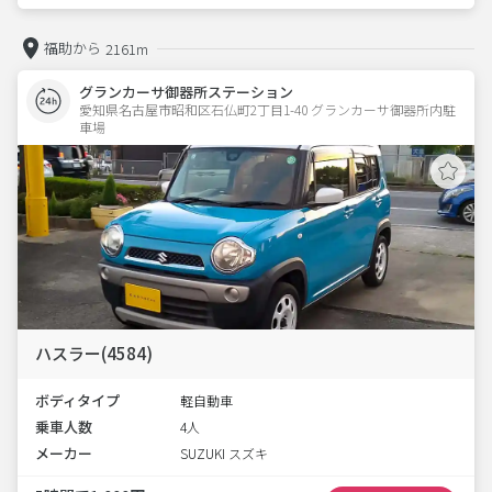
福助から
2161m
グランカーサ御器所ステーション
愛知県名古屋市昭和区石仏町2丁目1-40 グランカーサ御器所内駐
車場 
ハスラー(4584)
ボディタイプ
軽自動車
乗車人数
4人
メーカー
SUZUKI スズキ