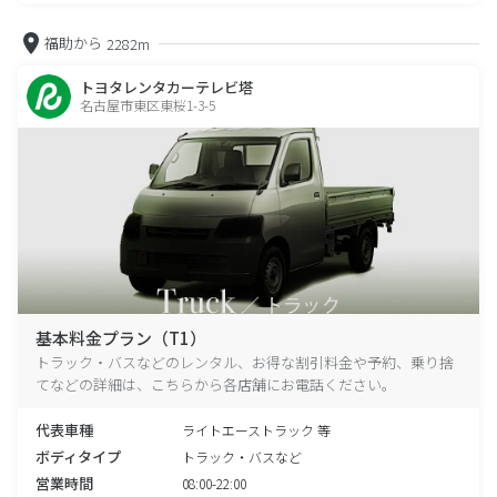
福助から
2282m
トヨタレンタカーテレビ塔
名古屋市東区東桜1-3-5
基本料金プラン（T1）
トラック・バスなどのレンタル、お得な割引料金や予約、乗り捨
てなどの詳細は、こちらから各店舗にお電話ください。
代表車種
ライトエーストラック 等
ボディタイプ
トラック・バスなど
営業時間
08:00-22:00