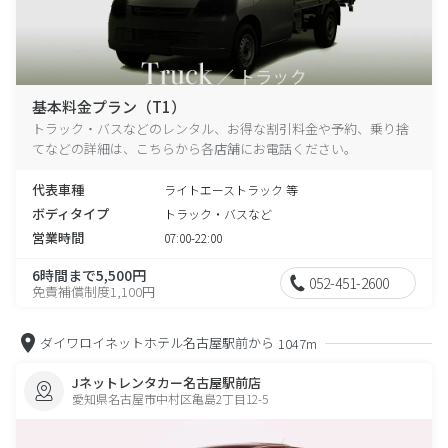
基本料金プラン（T1）
トラック・バスなどのレンタル、お得な割引料金や予約、乗り捨
てなどの詳細は、こちらから各店舗にお電話ください。
代表車種
ライトエーストラック 等
ボディタイプ
トラック・バスなど
営業時間
07:00-22:00
6時間まで5,500円
052-451-2600
免責補償制度1,100円
ダイワロイネットホテル名古屋駅前から
1047m
Jネットレンタカー名古屋駅前店
愛知県名古屋市中村区亀島2丁目12-5