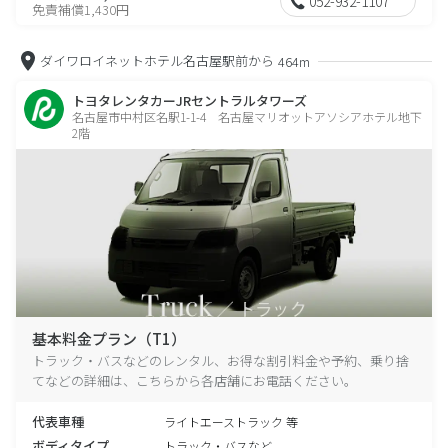
052-932-1107
免責補償1,430円
ダイワロイネットホテル名古屋駅前から
464m
トヨタレンタカーJRセントラルタワーズ
名古屋市中村区名駅1-1-4 名古屋マリオットアソシアホテル地下
2階
基本料金プラン（T1）
トラック・バスなどのレンタル、お得な割引料金や予約、乗り捨
てなどの詳細は、こちらから各店舗にお電話ください。
代表車種
ライトエーストラック 等
ボディタイプ
トラック・バスなど