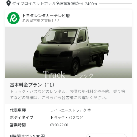
ダイワロイネットホテル名古屋駅前から
2400m
トヨタレンタカーテレビ塔
名古屋市東区東桜1-3-5
基本料金プラン（T1）
トラック・バスなどのレンタル、お得な割引料金や予約、乗り捨
てなどの詳細は、こちらから各店舗にお電話ください。
代表車種
ライトエーストラック 等
ボディタイプ
トラック・バスなど
営業時間
08:00-22:00
6時間まで5,500円