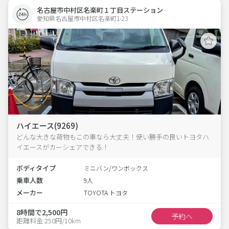
名古屋市中村区名楽町１丁目ステーション
愛知県名古屋市中村区名楽町1-23  
ハイエース(9269)
どんな大きな荷物もこの車なら大丈夫！使い勝手の良いトヨタハ
イエースがカーシェアできる！
ボディタイプ
ミニバン/ワンボックス
乗車人数
9人
メーカー
TOYOTA トヨタ
8時間で2,500円
予約へ
距離料金 250円/10km