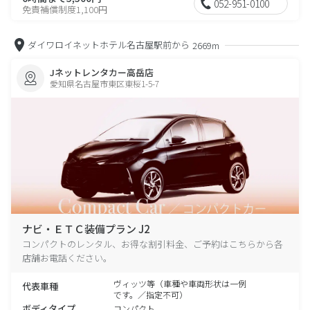
052-951-0100
免責補償制度1,100円
ダイワロイネットホテル名古屋駅前から
2669m
Jネットレンタカー高岳店
愛知県名古屋市東区東桜1-5-7
ナビ・ＥＴＣ装備プラン J2
コンパクトのレンタル、お得な割引料金、ご予約はこちらから各
店舗お電話ください。
ヴィッツ等（車種や車両形状は一例
代表車種
です。／指定不可）
ボディタイプ
コンパクト