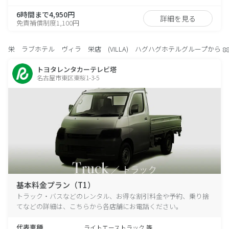
6時間まで4,950円
詳細を見る
免責補償制度1,100円
栄 ラブホテル ヴィラ 栄店 (VILLA) ハグハグホテルグループから
8
トヨタレンタカーテレビ塔
名古屋市東区東桜1-3-5
基本料金プラン（T1）
トラック・バスなどのレンタル、お得な割引料金や予約、乗り捨
てなどの詳細は、こちらから各店舗にお電話ください。
代表車種
ライトエーストラック 等