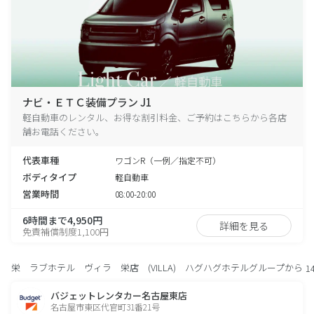
ナビ・ＥＴＣ装備プラン J1
軽自動車のレンタル、お得な割引料金、ご予約はこちらから各店
舗お電話ください。
代表車種
ワゴンR（一例／指定不可）
ボディタイプ
軽自動車
営業時間
08:00-20:00
6時間まで4,950円
詳細を見る
免責補償制度1,100円
栄 ラブホテル ヴィラ 栄店 (VILLA) ハグハグホテルグループから
1
バジェットレンタカー名古屋東店
名古屋市東区代官町31番21号