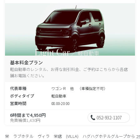
基本料金プラン
軽自動車のレンタル、お得な割引料金、ご予約はこちらから各店
舗お電話ください。
代表車種
ワゴンＲ 他 （車種指定不可）
ボディタイプ
軽自動車
営業時間
08:00-20:00
6時間まで4,950円
052-932-1107
免責補償1,430円
栄 ラブホテル ヴィラ 栄店 (VILLA) ハグハグホテルグループから
2