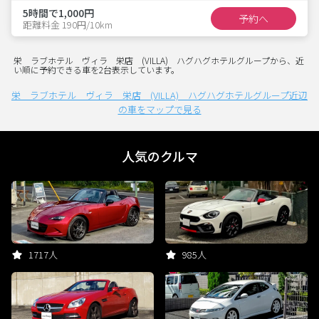
5時間で1,000円
予約へ
距離料金 190円/10km
栄 ラブホテル ヴィラ 栄店 (VILLA) ハグハグホテルグループから、近
い順に予約できる車を2台表示しています。
栄 ラブホテル ヴィラ 栄店 (VILLA) ハグハグホテルグループ近辺
の車をマップで見る
人気のクルマ
1717人
985人