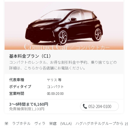
基本料金プラン（C1）
コンパクトのレンタル、お得な割引料金や予約、乗り捨てなどの
詳細は、こちらから各店舗にお電話ください。
代表車種
ヤリス 等
ボディタイプ
コンパクト
営業時間
08:00-20:00
3～6時間まで6,160円
052-204-0100
免責補償制度1,100円
栄 ラブホテル ヴィラ 栄店 (VILLA) ハグハグホテルグループから
1