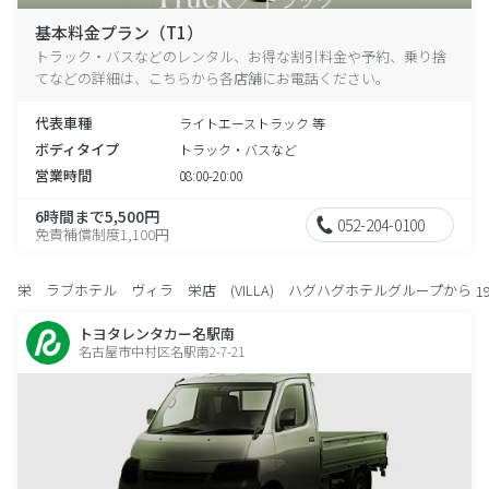
基本料金プラン（T1）
トラック・バスなどのレンタル、お得な割引料金や予約、乗り捨
てなどの詳細は、こちらから各店舗にお電話ください。
代表車種
ライトエーストラック 等
ボディタイプ
トラック・バスなど
営業時間
08:00-20:00
6時間まで5,500円
052-204-0100
免責補償制度1,100円
栄 ラブホテル ヴィラ 栄店 (VILLA) ハグハグホテルグループから
1
トヨタレンタカー名駅南
名古屋市中村区名駅南2-7-21