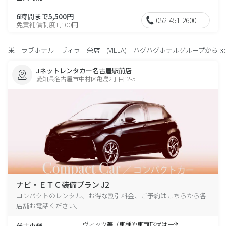
6時間まで5,500円
052-451-2600
免責補償制度1,100円
栄 ラブホテル ヴィラ 栄店 (VILLA) ハグハグホテルグループから
3
Jネットレンタカー名古屋駅前店
愛知県名古屋市中村区亀島2丁目12-5
ナビ・ＥＴＣ装備プラン J2
コンパクトのレンタル、お得な割引料金、ご予約はこちらから各
店舗お電話ください。
ヴィッツ等（車種や車両形状は一例