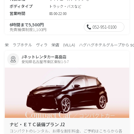
ボディタイプ
トラック・バスなど
営業時間
08:00-22:00
6時間まで5,500円
052-951-0100
免責補償制度1,100円
栄 ラブホテル ヴィラ 栄店 (VILLA) ハグハグホテルグループから
9
Jネットレンタカー高岳店
愛知県名古屋市東区東桜1-5-7
ナビ・ＥＴＣ装備プラン J2
コンパクトのレンタル、お得な割引料金、ご予約はこちらから各