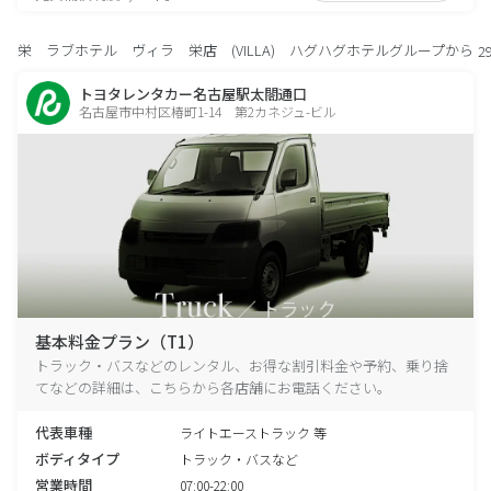
栄 ラブホテル ヴィラ 栄店 (VILLA) ハグハグホテルグループから
2
トヨタレンタカー名古屋駅太閤通口
名古屋市中村区椿町1-14 第2カネジュ-ビル
基本料金プラン（T1）
トラック・バスなどのレンタル、お得な割引料金や予約、乗り捨
てなどの詳細は、こちらから各店舗にお電話ください。
代表車種
ライトエーストラック 等
ボディタイプ
トラック・バスなど
営業時間
07:00-22:00