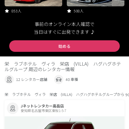
853人
508人
事前のオンライン本人確認で
当日はすぐに出発できます ♪
始める
栄 ラブホテル ヴィラ 栄店 (VILLA) ハグハグホテ
ルグループ 周辺のレンタカー情報
12 レンタカー店舗
40 車種
栄 ラブホテル ヴィラ 栄店 (VILLA) ハグハグホテルグループから
9
Jネットレンタカー高岳店
愛知県名古屋市東区東桜1-5-7