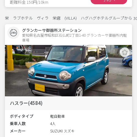
距離料金 150円/10km
栄 ラブホテル ヴィラ 栄店 (VILLA) ハグハグホテルグループから
3
グランカーサ御器所ステーション
愛知県名古屋市昭和区石仏町2丁目1-40 グランカーサ御器所内駐
車場 
ハスラー(4584)
ボディタイプ
軽自動車
乗車人数
4人
メーカー
SUZUKI スズキ