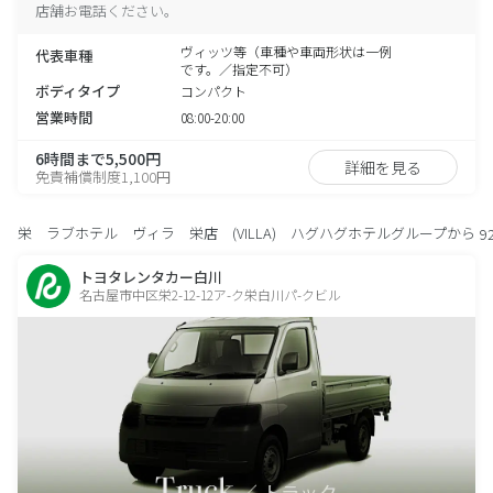
店舗お電話ください。
ヴィッツ等（車種や車両形状は一例
代表車種
です。／指定不可）
ボディタイプ
コンパクト
営業時間
08:00-20:00
6時間まで5,500円
詳細を見る
免責補償制度1,100円
栄 ラブホテル ヴィラ 栄店 (VILLA) ハグハグホテルグループから
9
トヨタレンタカー白川
名古屋市中区栄2-12-12ア-ク栄白川パ-クビル