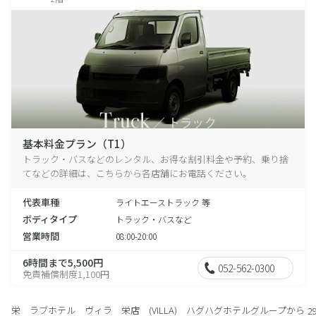
基本料金プラン（T1）
トラック・バスなどのレンタル、お得な割引料金や予約、乗り捨
てなどの詳細は、こちらから各店舗にお電話ください。
代表車種
ライトエーストラック 等
ボディタイプ
トラック・バスなど
営業時間
08:00-20:00
6時間まで5,500円
052-562-0300
免責補償制度1,100円
栄 ラブホテル ヴィラ 栄店 (VILLA) ハグハグホテルグループから
2