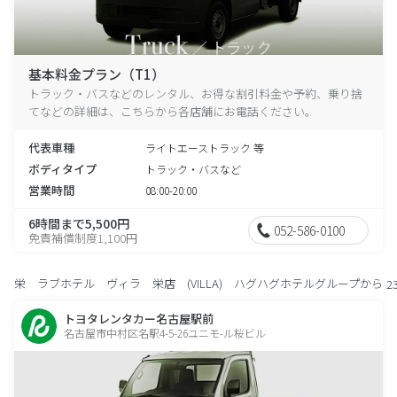
基本料金プラン（T1）
トラック・バスなどのレンタル、お得な割引料金や予約、乗り捨
てなどの詳細は、こちらから各店舗にお電話ください。
代表車種
ライトエーストラック 等
ボディタイプ
トラック・バスなど
営業時間
08:00-20:00
6時間まで5,500円
052-586-0100
免責補償制度1,100円
栄 ラブホテル ヴィラ 栄店 (VILLA) ハグハグホテルグループから
2
トヨタレンタカー名古屋駅前
名古屋市中村区名駅4-5-26ユニモ-ル桜ビル