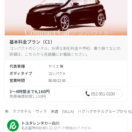
基本料金プラン（C1）
コンパクトのレンタル、お得な割引料金や予約、乗り捨てなどの
詳細は、こちらから各店舗にお電話ください。
代表車種
ヤリス 等
ボディタイプ
コンパクト
営業時間
08:00-22:00
3～6時間まで6,160円
052-951-0100
免責補償制度1,100円
栄 ラブホテル ヴィラ 栄店 (VILLA) ハグハグホテルグループから
9
トヨタレンタカー白川
名古屋市中区栄2-12-12ア-ク栄白川パ-クビル