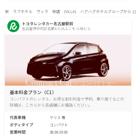
栄 ラブホテル ヴィラ 栄店 (VILLA) ハグハグホテルグループから
2
トヨタレンタカー名古屋駅前
名古屋市中村区名駅4-5-26ユニモ-ル桜ビル
基本料金プラン（C1）
コンパクトのレンタル、お得な割引料金や予約、乗り捨てなどの
詳細は、こちらから各店舗にお電話ください。
代表車種
ヤリス 等
ボディタイプ
コンパクト
営業時間
08:00-20:00