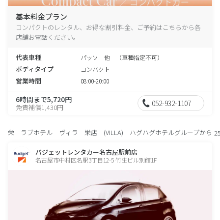
基本料金プラン
コンパクトのレンタル、お得な割引料金、ご予約はこちらから各
店舗お電話ください。
代表車種
パッソ 他 （車種指定不可）
ボディタイプ
コンパクト
営業時間
08:00-20:00
6時間まで5,720円
052-932-1107
免責補償1,430円
栄 ラブホテル ヴィラ 栄店 (VILLA) ハグハグホテルグループから
2
バジェットレンタカー名古屋駅前店
名古屋市中村区名駅3丁目12-5 竹生ビル別館1F