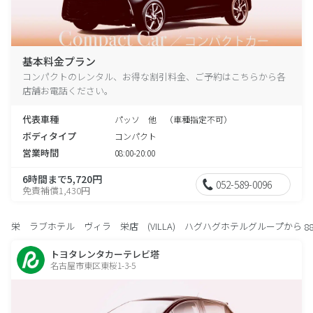
基本料金プラン
コンパクトのレンタル、お得な割引料金、ご予約はこちらから各
店舗お電話ください。
代表車種
パッソ 他 （車種指定不可）
ボディタイプ
コンパクト
営業時間
08:00-20:00
6時間まで5,720円
052-589-0096
免責補償1,430円
栄 ラブホテル ヴィラ 栄店 (VILLA) ハグハグホテルグループから
8
トヨタレンタカーテレビ塔
名古屋市東区東桜1-3-5