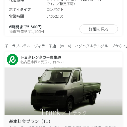
代表車種
です。／指定不可）
ボディタイプ
コンパクト
営業時間
07:00-22:00
6時間まで5,500円
詳細を見る
免責補償制度1,100円
栄 ラブホテル ヴィラ 栄店 (VILLA) ハグハグホテルグループから
4
トヨタレンタカー康生通
名古屋市西区児玉2丁目26-20
基本料金プラン（T1）