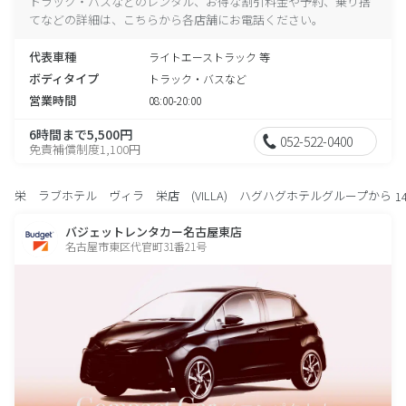
トラック・バスなどのレンタル、お得な割引料金や予約、乗り捨
てなどの詳細は、こちらから各店舗にお電話ください。
代表車種
ライトエーストラック 等
ボディタイプ
トラック・バスなど
営業時間
08:00-20:00
6時間まで5,500円
052-522-0400
免責補償制度1,100円
栄 ラブホテル ヴィラ 栄店 (VILLA) ハグハグホテルグループから
1
バジェットレンタカー名古屋東店
名古屋市東区代官町31番21号