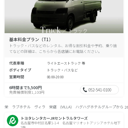
基本料金プラン（T1）
トラック・バスなどのレンタル、お得な割引料金や予約、乗り捨
てなどの詳細は、こちらから各店舗にお電話ください。
代表車種
ライトエーストラック 等
ボディタイプ
トラック・バスなど
営業時間
08:00-20:00
6時間まで5,500円
052-541-0100
免責補償制度1,100円
栄 ラブホテル ヴィラ 栄店 (VILLA) ハグハグホテルグループから
2
トヨタレンタカーJRセントラルタワーズ
名古屋市中村区名駅1-1-4 名古屋マリオットアソシアホテル地下
2階