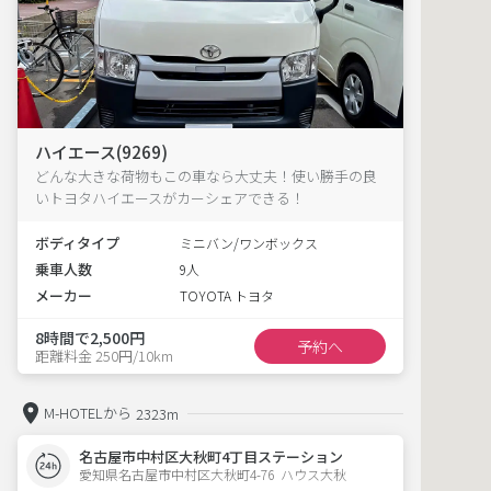
ハイエース(9269)
どんな大きな荷物もこの車なら大丈夫！使い勝手の良
いトヨタハイエースがカーシェアできる！
ボディタイプ
ミニバン/ワンボックス
乗車人数
9人
メーカー
TOYOTA トヨタ
8時間で2,500円
予約へ
距離料金 250円/10km
M-HOTELから
2323m
名古屋市中村区大秋町4丁目ステーション
愛知県名古屋市中村区大秋町4-76  ハウス大秋