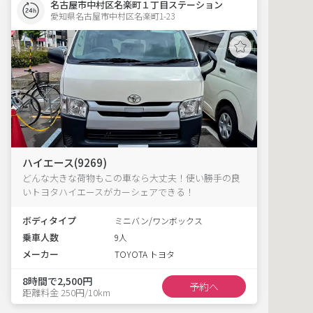
名古屋市中村区名楽町１丁目ステーション
愛知県名古屋市中村区名楽町1-23  
ハイエース(9269)
どんな大きな荷物もこの車なら大丈夫！使い勝手の良
いトヨタハイエースがカーシェアできる！
ボディタイプ
ミニバン/ワンボックス
乗車人数
9人
メーカー
TOYOTA トヨタ
8時間で2,500円
予約へ
距離料金 250円/10km