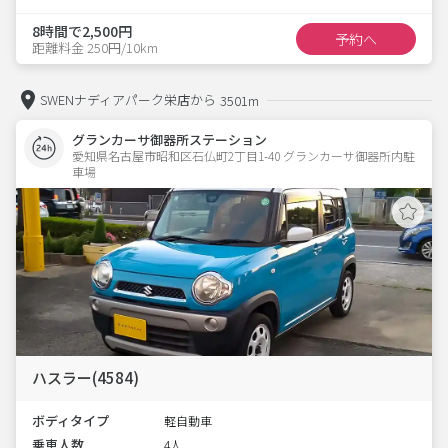
8時間で2,500円
予約へ
距離料金 250円/10km
SWENナディアパーク栄店から
3501m
グランカーサ御器所ステーション
愛知県名古屋市昭和区石仏町2丁目1-40 グランカーサ御器所内駐
車場 
ハスラー(4584)
ボディタイプ
軽自動車
乗車人数
4人