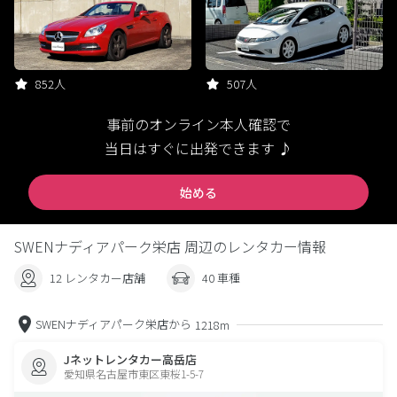
852人
507人
事前のオンライン本人確認で
当日はすぐに出発できます ♪
始める
SWENナディアパーク栄店 周辺のレンタカー情報
12 レンタカー店舗
40 車種
SWENナディアパーク栄店から
1218m
Jネットレンタカー高岳店
愛知県名古屋市東区東桜1-5-7