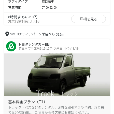
ボディタイプ
軽自動車
営業時間
07:00-22:00
6時間まで4,950円
詳細を見る
免責補償制度1,100円
SWENナディアパーク栄店から
382m
トヨタレンタカー白川
名古屋市中区栄2-12-12ア-ク栄白川パ-クビル
基本料金プラン（T1）
トラック・バスなどのレンタル、お得な割引料金や予約、乗り捨
てなどの詳細は、こちらから各店舗にお電話ください。