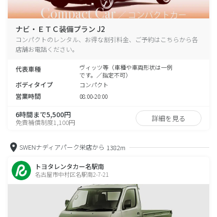
ナビ・ＥＴＣ装備プラン J2
コンパクトのレンタル、お得な割引料金、ご予約はこちらから各
店舗お電話ください。
ヴィッツ等（車種や車両形状は一例
代表車種
です。／指定不可）
ボディタイプ
コンパクト
営業時間
08:00-20:00
6時間まで5,500円
詳細を見る
免責補償制度1,100円
SWENナディアパーク栄店から
1382m
トヨタレンタカー名駅南
名古屋市中村区名駅南2-7-21