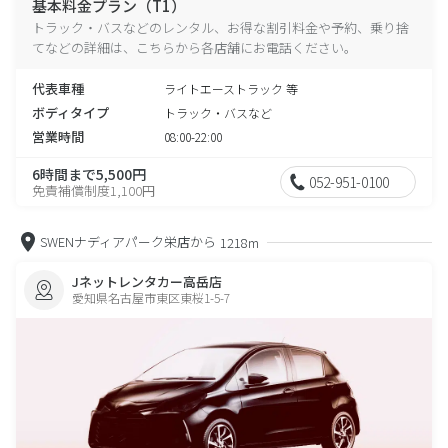
基本料金プラン（T1）
トラック・バスなどのレンタル、お得な割引料金や予約、乗り捨
てなどの詳細は、こちらから各店舗にお電話ください。
代表車種
ライトエーストラック 等
ボディタイプ
トラック・バスなど
営業時間
08:00-22:00
6時間まで5,500円
052-951-0100
免責補償制度1,100円
SWENナディアパーク栄店から
1218m
Jネットレンタカー高岳店
愛知県名古屋市東区東桜1-5-7