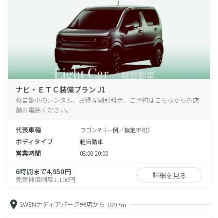
ナビ・ＥＴＣ装備プラン J1
軽自動車のレンタル、お得な割引料金、ご予約はこちらから各店
舗お電話ください。
代表車種
ワゴンR（一例／指定不可）
ボディタイプ
軽自動車
営業時間
08:00-20:00
6時間まで4,950円
詳細を見る
免責補償制度1,100円
SWENナディアパーク栄店から
1897m