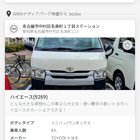
SWENナディアパーク栄店から
3419m
名古屋市中村区名楽町１丁目ステーション
愛知県名古屋市中村区名楽町1-23  
ハイエース(9269)
どんな大きな荷物もこの車なら大丈夫！使い勝手の良いトヨタハ
イエースがカーシェアできる！
ボディタイプ
ミニバン/ワンボックス
乗車人数
9人
メーカー
TOYOTA トヨタ