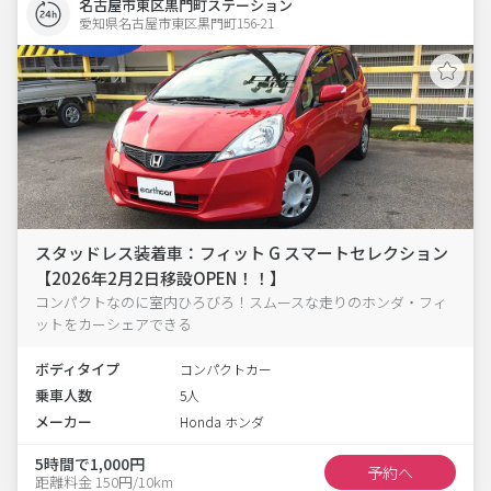
名古屋市東区黒門町ステーション
愛知県名古屋市東区黒門町156-21  
スタッドレス装着車：フィット G スマートセレクション
【2026年2月2日移設OPEN！！】
コンパクトなのに室内ひろびろ！スムースな走りのホンダ・フィ
ットをカーシェアできる
ボディタイプ
コンパクトカー
乗車人数
5人
メーカー
Honda ホンダ
5時間で1,000円
予約へ
距離料金 150円/10km