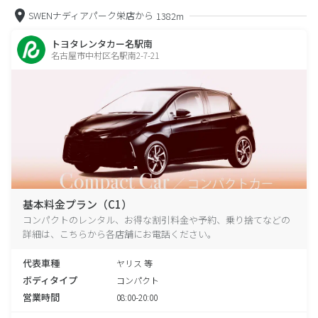
SWENナディアパーク栄店から
1382m
トヨタレンタカー名駅南
名古屋市中村区名駅南2-7-21
基本料金プラン（C1）
コンパクトのレンタル、お得な割引料金や予約、乗り捨てなどの
詳細は、こちらから各店舗にお電話ください。
代表車種
ヤリス 等
ボディタイプ
コンパクト
営業時間
08:00-20:00