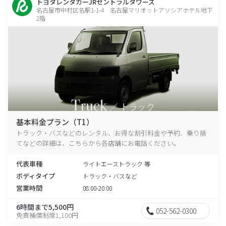
トヨタレンタカーJRセントラルタワーズ
名古屋市中村区名駅1-1-4 名古屋マリオットアソシアホテル地下
2階
基本料金プラン（T1）
トラック・バスなどのレンタル、お得な割引料金や予約、乗り捨
てなどの詳細は、こちらから各店舗にお電話ください。
代表車種
ライトエーストラック 等
ボディタイプ
トラック・バスなど
営業時間
08:00-20:00
6時間まで5,500円
052-562-0300
免責補償制度1,100円