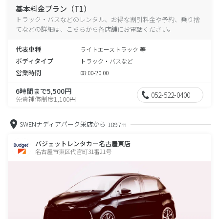
基本料金プラン（T1）
トラック・バスなどのレンタル、お得な割引料金や予約、乗り捨
てなどの詳細は、こちらから各店舗にお電話ください。
代表車種
ライトエーストラック 等
ボディタイプ
トラック・バスなど
営業時間
08:00-20:00
6時間まで5,500円
052-522-0400
免責補償制度1,100円
SWENナディアパーク栄店から
1897m
バジェットレンタカー名古屋東店
名古屋市東区代官町31番21号