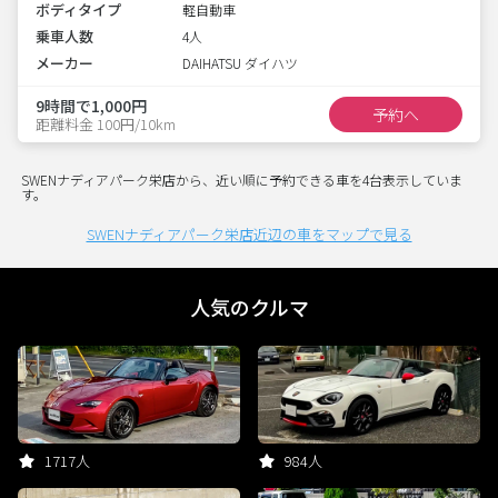
ボディタイプ
軽自動車
乗車人数
4人
メーカー
DAIHATSU ダイハツ
9時間で1,000円
予約へ
距離料金 100円/10km
SWENナディアパーク栄店から、近い順に予約できる車を4台表示していま
す。
SWENナディアパーク栄店近辺の車をマップで見る
人気のクルマ
1717人
984人