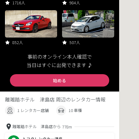
1716人
984人
852人
507人
事前のオンライン本人確認で
当日はすぐに出発できます ♪
始める
離雑踏ホテル 津島店 周辺のレンタカー情報
1 レンタカー店舗
10 車種
離雑踏ホテル 津島店から
778m
トヨタレンタカー津島