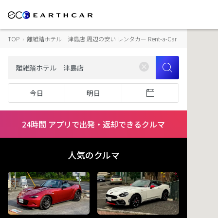
TOP
›
離雑踏ホテル 津島店 周辺の安い レンタカー Rent-a-Car
今日
明日
24時間 アプリで出発・返却できるクルマ
人気のクルマ