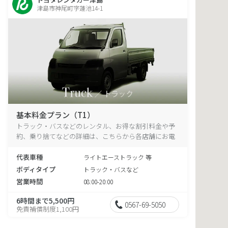
津島市神尾町字蓮池14-1
基本料金プラン（T1）
トラック・バスなどのレンタル、お得な割引料金や予
約、乗り捨てなどの詳細は、こちらから各店舗にお電
話ください。
代表車種
ライトエーストラック 等
ボディタイプ
トラック・バスなど
営業時間
08:00-20:00
6時間まで5,500円
0567-69-5050
免責補償制度1,100円