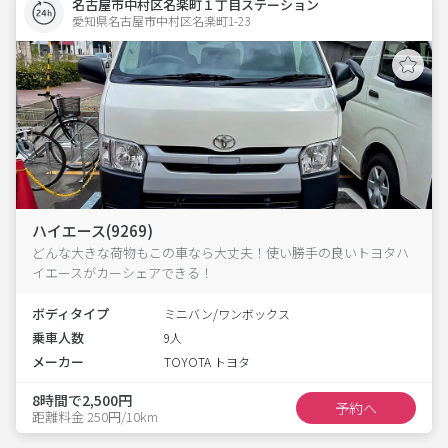
名古屋市中村区名楽町１丁目ステーション
愛知県名古屋市中村区名楽町1-23  
ハイエース(9269)
どんな大きな荷物もこの車なら大丈夫！使い勝手の良いトヨタハ
イエースがカーシェアできる！
ボディタイプ
ミニバン/ワンボックス
乗車人数
9人
メーカー
TOYOTA トヨタ
8時間で2,500円
予約へ
距離料金 250円/10km