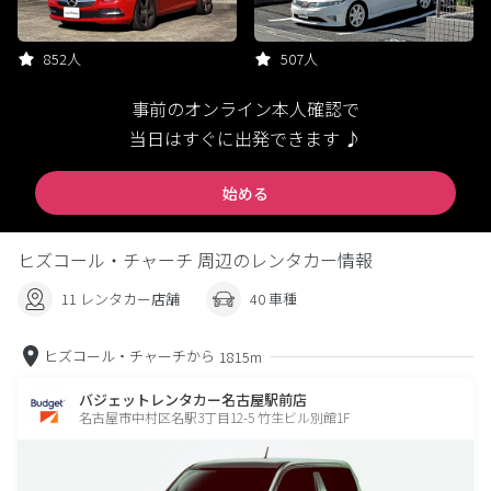
852人
507人
事前のオンライン本人確認で
当日はすぐに出発できます ♪
始める
ヒズコール・チャーチ 周辺のレンタカー情報
11 レンタカー店舗
40 車種
ヒズコール・チャーチから
1815m
バジェットレンタカー名古屋駅前店
名古屋市中村区名駅3丁目12-5 竹生ビル別館1F