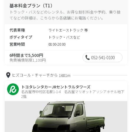
基本料金プラン（T1）
トラック・バスなどのレンタル、お得な割引料金や予約、乗り捨
てなどの詳細は、こちらから各店舗にお電話ください。
代表車種
ライトエーストラック 等
ボディタイプ
トラック・バスなど
営業時間
08:00-20:00
6時間まで5,500円
052-541-0100
免責補償制度1,100円
ヒズコール・チャーチから
1681m
トヨタレンタカーJRセントラルタワーズ
名古屋市中村区名駅1-1-4 名古屋マリオットアソシアホテル地下
2階