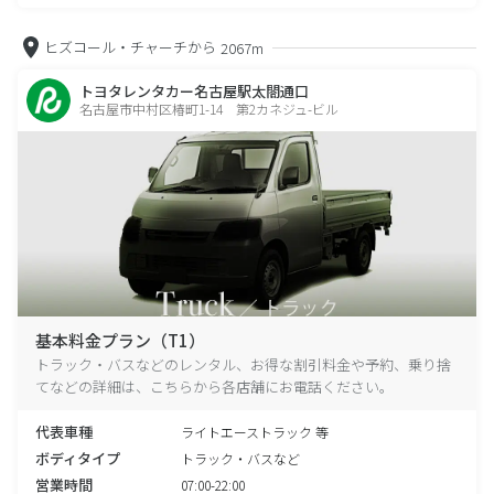
ヒズコール・チャーチから
2067m
トヨタレンタカー名古屋駅太閤通口
名古屋市中村区椿町1-14 第2カネジュ-ビル
基本料金プラン（T1）
トラック・バスなどのレンタル、お得な割引料金や予約、乗り捨
てなどの詳細は、こちらから各店舗にお電話ください。
代表車種
ライトエーストラック 等
ボディタイプ
トラック・バスなど
営業時間
07:00-22:00