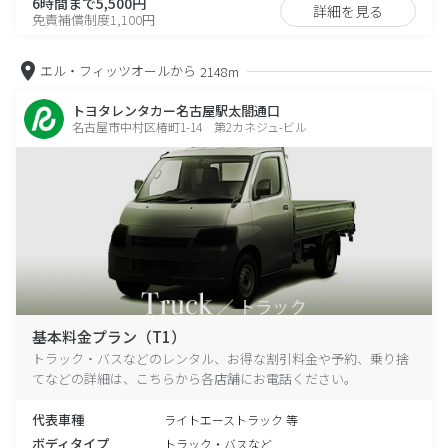
6時間まで5,500円
詳細を見る
免責補償制度1,100円
エル・フィッツオールから
2148m
トヨタレンタカー名古屋駅太閤通口
名古屋市中村区椿町1-14 第2カネジュ-ビル
基本料金プラン（T1）
トラック・バスなどのレンタル、お得な割引料金や予約、乗り捨
てなどの詳細は、こちらから各店舗にお電話ください。
代表車種
ライトエーストラック 等
ボディタイプ
トラック・バスなど