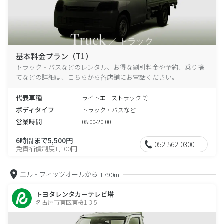
基本料金プラン（T1）
トラック・バスなどのレンタル、お得な割引料金や予約、乗り捨
てなどの詳細は、こちらから各店舗にお電話ください。
代表車種
ライトエーストラック 等
ボディタイプ
トラック・バスなど
営業時間
08:00-20:00
6時間まで5,500円
052-562-0300
免責補償制度1,100円
エル・フィッツオールから
1790m
トヨタレンタカーテレビ塔
名古屋市東区東桜1-3-5