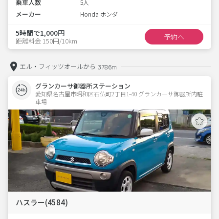
乗車人数
5人
メーカー
Honda ホンダ
5時間で1,000円
予約へ
距離料金 150円/10km
エル・フィッツオールから
3786m
グランカーサ御器所ステーション
愛知県名古屋市昭和区石仏町2丁目1-40 グランカーサ御器所内駐
車場 
ハスラー(4584)