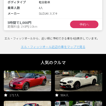
ボディタイプ
軽自動車
乗車人数
4人
メーカー
SUZUKI スズキ
5時間で1,000円
予約へ
距離料金 190円/10km
エル・フィッツオールから、近い順に予約できる車を4台表示しています。
エル・フィッツオール近辺の車をマップで見る
人気のクルマ
1717人
984人