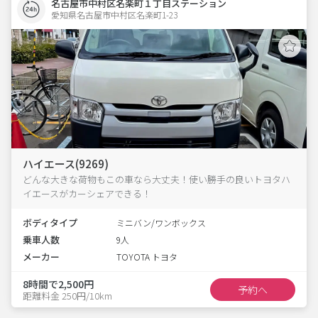
名古屋市中村区名楽町１丁目ステーション
愛知県名古屋市中村区名楽町1-23  
ハイエース(9269)
どんな大きな荷物もこの車なら大丈夫！使い勝手の良いトヨタハ
イエースがカーシェアできる！
ボディタイプ
ミニバン/ワンボックス
乗車人数
9人
メーカー
TOYOTA トヨタ
8時間で2,500円
予約へ
距離料金 250円/10km