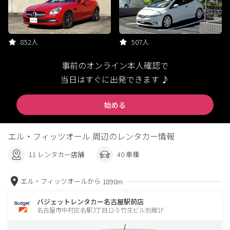
852人
507人
事前のオンライン本人確認で
当日はすぐに出発できます ♪
始める
エル・フィッツオール 周辺のレンタカー情報
11 レンタカー店舗
40 車種
エル・フィッツオールから
1890m
バジェットレンタカー名古屋駅前店
名古屋市中村区名駅3丁目12-5 竹生ビル別館1F