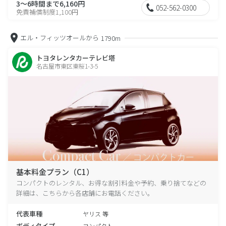
3～6時間まで6,160円
052-562-0300
免責補償制度1,100円
エル・フィッツオールから
1790m
トヨタレンタカーテレビ塔
名古屋市東区東桜1-3-5
基本料金プラン（C1）
コンパクトのレンタル、お得な割引料金や予約、乗り捨てなどの
詳細は、こちらから各店舗にお電話ください。
代表車種
ヤリス 等
ボディタイプ
コンパクト