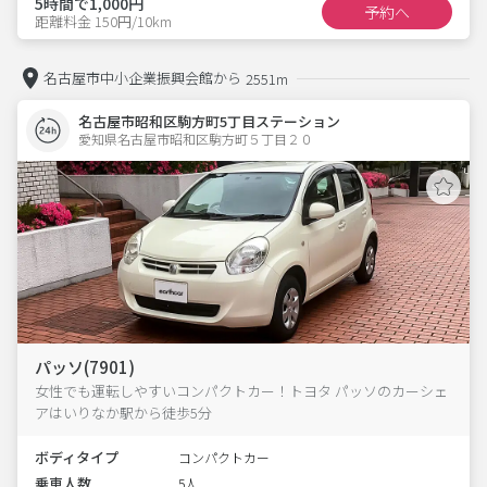
5時間で1,000円
予約へ
距離料金 150円/10km
名古屋市中小企業振興会館から
2551m
名古屋市昭和区駒方町5丁目ステーション
愛知県名古屋市昭和区駒方町５丁目２０  
パッソ(7901)
女性でも運転しやすいコンパクトカー！トヨタ パッソのカーシェ
アはいりなか駅から徒歩5分
ボディタイプ
コンパクトカー
乗車人数
5人