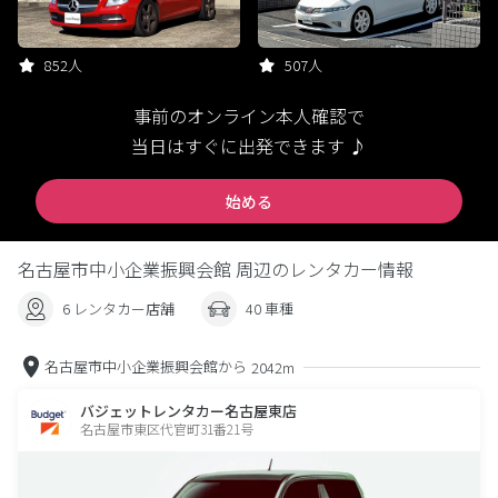
852人
507人
事前のオンライン本人確認で
当日はすぐに出発できます ♪
始める
名古屋市中小企業振興会館 周辺のレンタカー情報
6 レンタカー店舗
40 車種
名古屋市中小企業振興会館から
2042m
バジェットレンタカー名古屋東店
名古屋市東区代官町31番21号