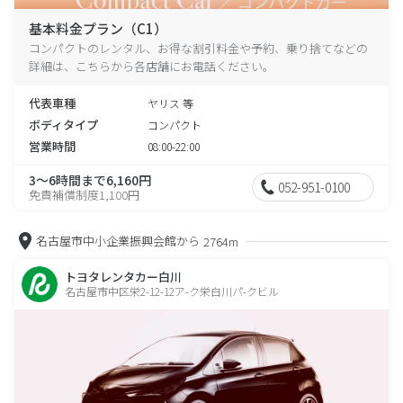
基本料金プラン（C1）
コンパクトのレンタル、お得な割引料金や予約、乗り捨てなどの
詳細は、こちらから各店舗にお電話ください。
代表車種
ヤリス 等
ボディタイプ
コンパクト
営業時間
08:00-22:00
3～6時間まで6,160円
052-951-0100
免責補償制度1,100円
名古屋市中小企業振興会館から
2764m
トヨタレンタカー白川
名古屋市中区栄2-12-12ア-ク栄白川パ-クビル