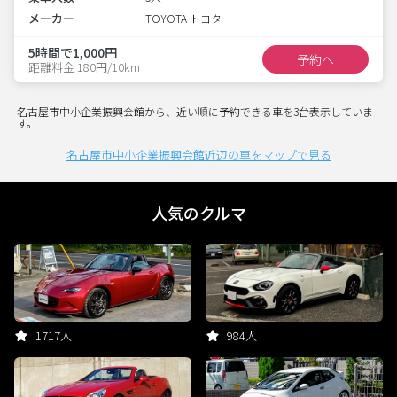
メーカー
TOYOTA トヨタ
5時間で1,000円
予約へ
距離料金 180円/10km
名古屋市中小企業振興会館から、近い順に予約できる車を3台表示していま
す。
名古屋市中小企業振興会館近辺の車をマップで見る
人気のクルマ
1717人
984人