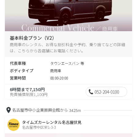
基本料金プラン（V2）
商用車のレンタル、お得な割引料金や予約、乗り捨てなどの詳細
は、こちらから各店舗にお電話ください。
代表車種
タウンエースバン 等
ボディタイプ
商用車
営業時間
08:00-20:00
6時間まで7,150円
052-204-0100
免責補償制度1,100円
名古屋市中小企業振興会館から
3425m
タイムズカーレンタル名古屋伏見
名古屋市中区栄1-3-3