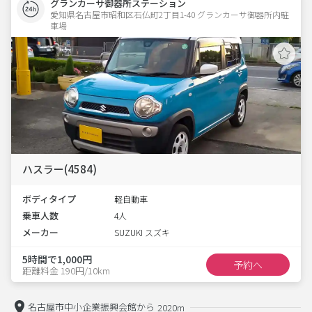
グランカーサ御器所ステーション
愛知県名古屋市昭和区石仏町2丁目1-40 グランカーサ御器所内駐
車場 
ハスラー(4584)
ボディタイプ
軽自動車
乗車人数
4人
メーカー
SUZUKI スズキ
5時間で1,000円
予約へ
距離料金 190円/10km
名古屋市中小企業振興会館から
2020m