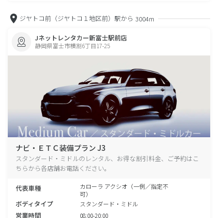
ジヤトコ前（ジヤトコ１地区前）駅から
3004m
Jネットレンタカー新富士駅前店
静岡県富士市横割6丁目17-25
ナビ・ＥＴＣ装備プラン J3
スタンダード・ミドルのレンタル、お得な割引料金、ご予約はこ
ちらから各店舗お電話ください。
カローラ アクシオ（一例／指定不
代表車種
可）
ボディタイプ
スタンダード・ミドル
営業時間
08:00-20:00