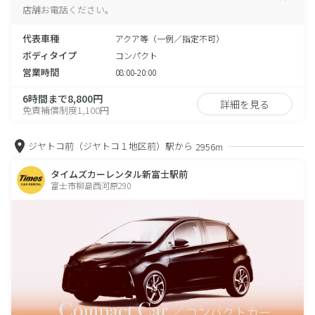
店舗お電話ください。
代表車種
アクア等（一例／指定不可）
ボディタイプ
コンパクト
営業時間
08:00-20:00
6時間まで8,800円
詳細を見る
免責補償制度1,100円
ジヤトコ前（ジヤトコ１地区前）駅から
2956m
タイムズカーレンタル新富士駅前
富士市柳島西河原290