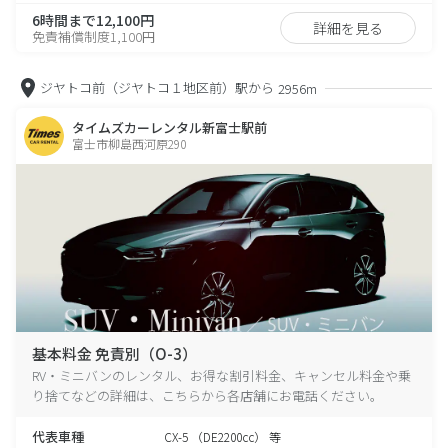
6時間まで12,100円
詳細を見る
免責補償制度1,100円
ジヤトコ前（ジヤトコ１地区前）駅から
2956m
タイムズカーレンタル新富士駅前
富士市柳島西河原290
基本料金 免責別（O-3）
RV・ミニバンのレンタル、お得な割引料金、キャンセル料金や乗
り捨てなどの詳細は、こちらから各店舗にお電話ください。
代表車種
CX-5 （DE2200cc） 等