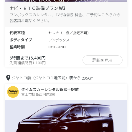
ナビ・ＥＴＣ装備プラン W3
ワンボックスのレンタル、お得な割引料金、ご予約はこちらから
各店舗お電話ください。
代表車種
セレナ（一例／指定不可）
ボディタイプ
ワンボックス
営業時間
08:00-20:00
6時間まで15,400円
詳細を見る
免責補償制度1,100円
ジヤトコ前（ジヤトコ１地区前）駅から
2956m
タイムズカーレンタル新富士駅前
富士市柳島西河原290