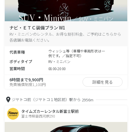
ナビ・ＥＴＣ装備プラン W1
RV・ミニバンのレンタル、お得な割引料金、ご予約はこちらから
各店舗お電話ください。
ウィッシュ等（車種や車両形状は一
代表車種
例です。／指定不可）
ボディタイプ
RV・ミニバン
営業時間
08:00-20:00
6時間まで9,900円
詳細を見る
免責補償制度1,100円
ジヤトコ前（ジヤトコ１地区前）駅から
2956m
タイムズカーレンタル新富士駅前
富士市柳島西河原290