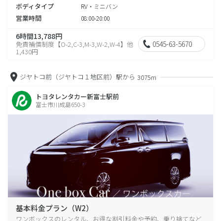
ボディタイプ
RV・ミニバン
営業時間
08:00-20:00
6時間13,788円
0545-63-5670
免責補償制度【O-2,C-3,M-3,W-2,W-4】他
1,430円
ジヤトコ前（ジヤトコ１地区前）駅から
3075m
トヨタレンタカー新富士駅前
富士市川成島650-3
基本料金プラン（W2）
ワンボックスのレンタル、お得な割引料金や予約、乗り捨てなど