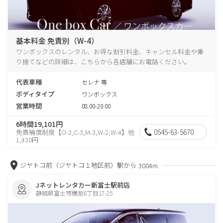
基本料金 免責別（W-4）
ワンボックスのレンタル、お得な割引料金、キャンセル料金や乗
り捨てなどの詳細は、こちらから各店舗にお電話ください。
代表車種
セレナ 等
ボディタイプ
ワンボックス
営業時間
08:00-20:00
6時間19,101円
0545-63-5670
免責補償制度【O-2,C-3,M-3,W-2,W-4】他
1,430円
ジヤトコ前（ジヤトコ１地区前）駅から
3004m
Jネットレンタカー新富士駅前店
静岡県富士市横割6丁目17-25