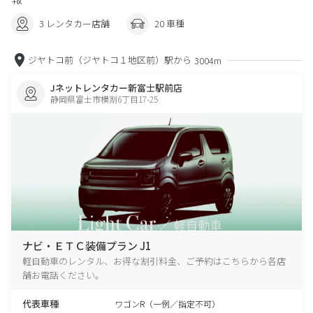
3 レンタカー店舗
20 車種
ジヤトコ前（ジヤトコ１地区前）駅から
3004m
Jネットレンタカー新富士駅前店
静岡県富士市横割6丁目17-25
ナビ・ＥＴＣ装備プラン J1
軽自動車のレンタル、お得な割引料金、ご予約はこちらから各店
舗お電話ください。
代表車種
ワゴンR（一例／指定不可）