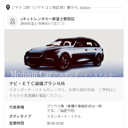
ジヤトコ前（ジヤトコ１地区前）駅から
3004m
Jネットレンタカー新富士駅前店
静岡県富士市横割6丁目17-25
ナビ・ＥＴＣ装備プラン HJ6
スタンダード・ミドルのレンタル、お得な割引料金、ご予約はこ
ちらから各店舗お電話ください。
プリウス等（車種や車両形状は一例
代表車種
です。／指定不可）
ボディタイプ
スタンダード・ミドル
営業時間
08:00-20:00