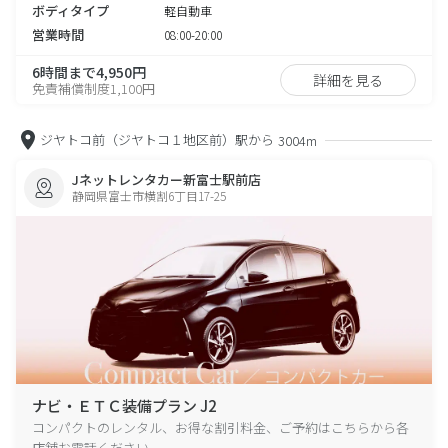
ボディタイプ
軽自動車
営業時間
08:00-20:00
6時間まで4,950円
詳細を見る
免責補償制度1,100円
ジヤトコ前（ジヤトコ１地区前）駅から
3004m
Jネットレンタカー新富士駅前店
静岡県富士市横割6丁目17-25
ナビ・ＥＴＣ装備プラン J2
コンパクトのレンタル、お得な割引料金、ご予約はこちらから各
店舗お電話ください。