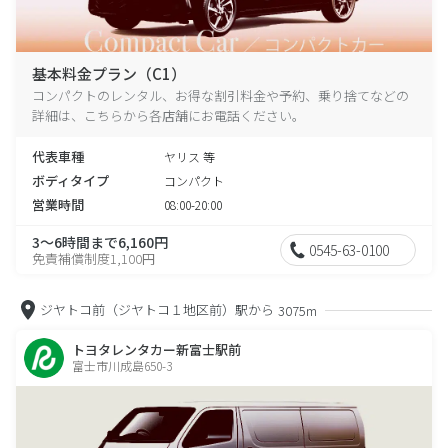
基本料金プラン（C1）
コンパクトのレンタル、お得な割引料金や予約、乗り捨てなどの
詳細は、こちらから各店舗にお電話ください。
代表車種
ヤリス 等
ボディタイプ
コンパクト
営業時間
08:00-20:00
3～6時間まで6,160円
0545-63-0100
免責補償制度1,100円
ジヤトコ前（ジヤトコ１地区前）駅から
3075m
トヨタレンタカー新富士駅前
富士市川成島650-3