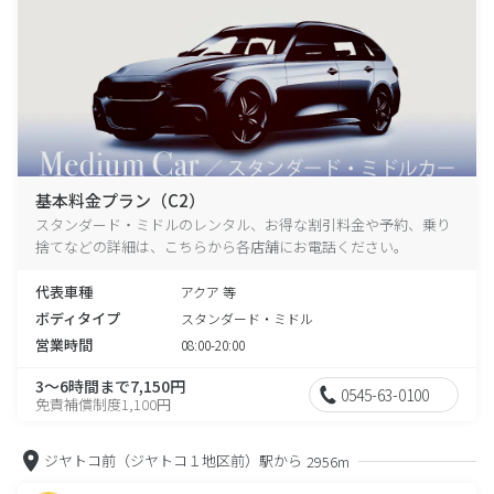
基本料金プラン（C2）
スタンダード・ミドルのレンタル、お得な割引料金や予約、乗り
捨てなどの詳細は、こちらから各店舗にお電話ください。
代表車種
アクア 等
ボディタイプ
スタンダード・ミドル
営業時間
08:00-20:00
3～6時間まで7,150円
0545-63-0100
免責補償制度1,100円
ジヤトコ前（ジヤトコ１地区前）駅から
2956m