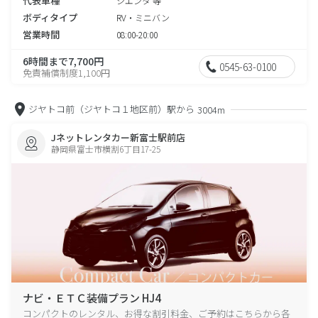
代表車種
シエンタ 等
ボディタイプ
RV・ミニバン
営業時間
08:00-20:00
6時間まで7,700円
0545-63-0100
免責補償制度1,100円
ジヤトコ前（ジヤトコ１地区前）駅から
3004m
Jネットレンタカー新富士駅前店
静岡県富士市横割6丁目17-25
ナビ・ＥＴＣ装備プラン HJ4
コンパクトのレンタル、お得な割引料金、ご予約はこちらから各