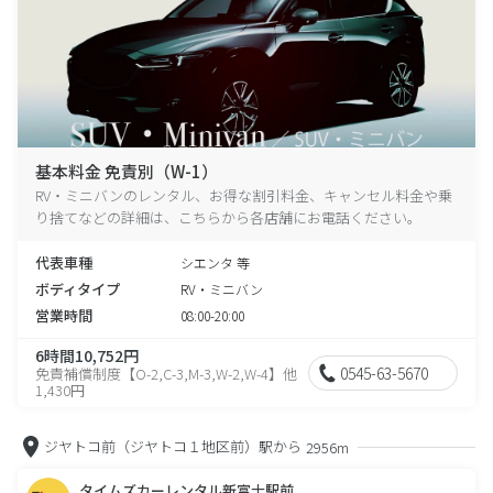
基本料金 免責別（W-1）
RV・ミニバンのレンタル、お得な割引料金、キャンセル料金や乗
り捨てなどの詳細は、こちらから各店舗にお電話ください。
代表車種
シエンタ 等
ボディタイプ
RV・ミニバン
営業時間
08:00-20:00
6時間10,752円
0545-63-5670
免責補償制度【O-2,C-3,M-3,W-2,W-4】他
1,430円
ジヤトコ前（ジヤトコ１地区前）駅から
2956m
タイムズカーレンタル新富士駅前