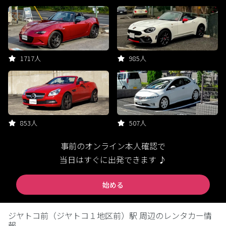
1717人
985人
853人
507人
事前のオンライン本人確認で
当日はすぐに出発できます ♪
始める
ジヤトコ前（ジヤトコ１地区前）駅 周辺のレンタカー情
報