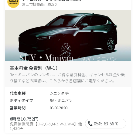
富士市柳島西河原290
基本料金 免責別（W-1）
RV・ミニバンのレンタル、お得な割引料金、キャンセル料金や乗
り捨てなどの詳細は、こちらから各店舗にお電話ください。
代表車種
シエンタ 等
ボディタイプ
RV・ミニバン
営業時間
08:00-20:00
6時間10,752円
0545-63-5670
免責補償制度【O-2,C-3,M-3,W-2,W-4】他
1,430円