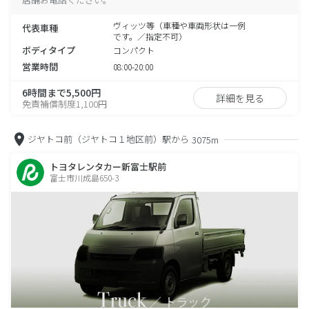
ヴィッツ等（車種や車両形状は一例
代表車種
です。／指定不可）
ボディタイプ
コンパクト
営業時間
08:00-20:00
6時間まで5,500円
詳細を見る
免責補償制度1,100円
ジヤトコ前（ジヤトコ１地区前）駅から
3075m
トヨタレンタカー新富士駅前
富士市川成島650-3