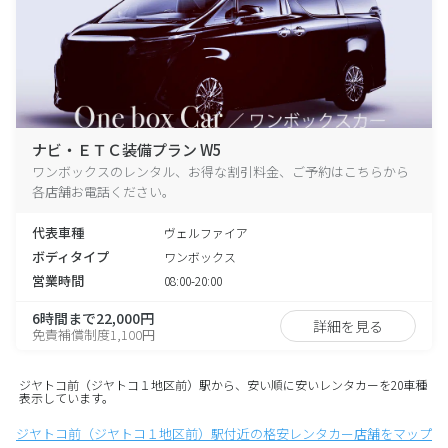
ナビ・ＥＴＣ装備プラン W5
ワンボックスのレンタル、お得な割引料金、ご予約はこちらから
各店舗お電話ください。
代表車種
ヴェルファイア
ボディタイプ
ワンボックス
営業時間
08:00-20:00
6時間まで22,000円
詳細を見る
免責補償制度1,100円
ジヤトコ前（ジヤトコ１地区前）駅から、安い順に安いレンタカーを20車種
表示しています。
ジヤトコ前（ジヤトコ１地区前）駅付近の格安レンタカー店舗をマップ