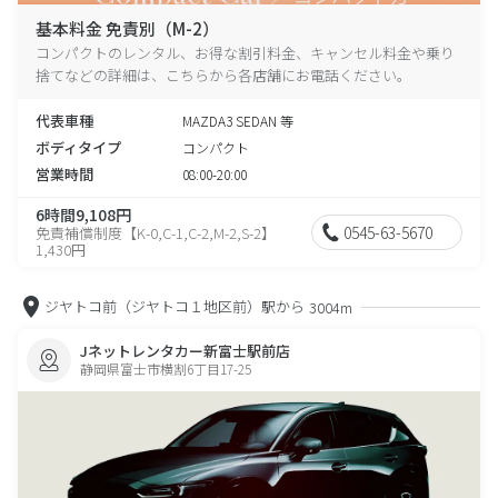
基本料金 免責別（M-2）
コンパクトのレンタル、お得な割引料金、キャンセル料金や乗り
捨てなどの詳細は、こちらから各店舗にお電話ください。
代表車種
MAZDA3 SEDAN 等
ボディタイプ
コンパクト
営業時間
08:00-20:00
6時間9,108円
0545-63-5670
免責補償制度【K-0,C-1,C-2,M-2,S-2】
1,430円
ジヤトコ前（ジヤトコ１地区前）駅から
3004m
Jネットレンタカー新富士駅前店
静岡県富士市横割6丁目17-25