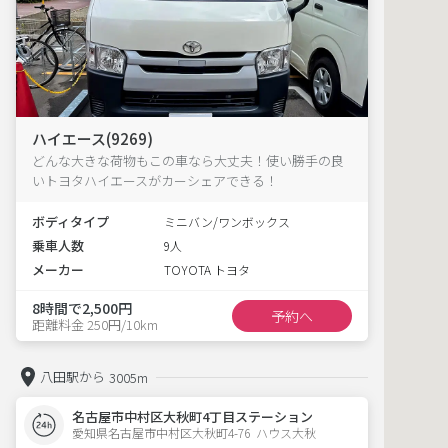
ハイエース(9269)
どんな大きな荷物もこの車なら大丈夫！使い勝手の良
いトヨタハイエースがカーシェアできる！
ボディタイプ
ミニバン/ワンボックス
乗車人数
9人
メーカー
TOYOTA トヨタ
8時間で2,500円
予約へ
距離料金 250円/10km
八田駅から
3005m
名古屋市中村区大秋町4丁目ステーション
愛知県名古屋市中村区大秋町4-76  ハウス大秋