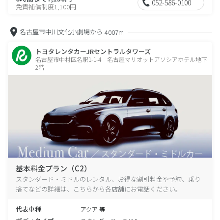
052-586-0100
免責補償制度1,100円
名古屋市中川文化小劇場から
4007m
トヨタレンタカーJRセントラルタワーズ
名古屋市中村区名駅1-1-4 名古屋マリオットアソシアホテル地下
2階
基本料金プラン（C2）
スタンダード・ミドルのレンタル、お得な割引料金や予約、乗り
捨てなどの詳細は、こちらから各店舗にお電話ください。
代表車種
アクア 等