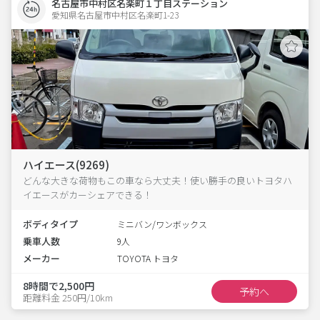
名古屋市中村区名楽町１丁目ステーション
愛知県名古屋市中村区名楽町1-23  
ハイエース(9269)
どんな大きな荷物もこの車なら大丈夫！使い勝手の良いトヨタハ
イエースがカーシェアできる！
ボディタイプ
ミニバン/ワンボックス
乗車人数
9人
メーカー
TOYOTA トヨタ
8時間で2,500円
予約へ
距離料金 250円/10km