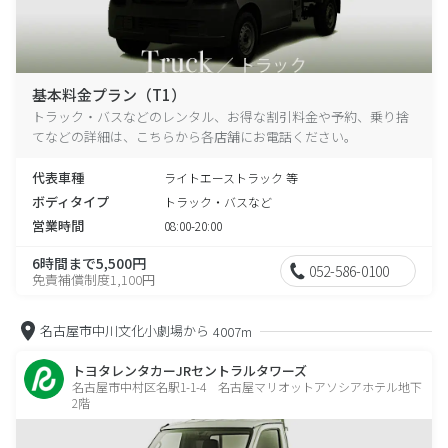
基本料金プラン（T1）
トラック・バスなどのレンタル、お得な割引料金や予約、乗り捨
てなどの詳細は、こちらから各店舗にお電話ください。
代表車種
ライトエーストラック 等
ボディタイプ
トラック・バスなど
営業時間
08:00-20:00
6時間まで5,500円
052-586-0100
免責補償制度1,100円
名古屋市中川文化小劇場から
4007m
トヨタレンタカーJRセントラルタワーズ
名古屋市中村区名駅1-1-4 名古屋マリオットアソシアホテル地下
2階