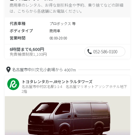
商用車のレンタル、お得な割引料金や予約、乗り捨てなどの詳細
は、こちらから各店舗にお電話ください。
代表車種
プロボックス 等
ボディタイプ
商用車
営業時間
08:00-20:00
6時間まで6,600円
052-586-0100
免責補償制度1,100円
名古屋市中川文化小劇場から
4007m
トヨタレンタカーJRセントラルタワーズ
名古屋市中村区名駅1-1-4 名古屋マリオットアソシアホテル地下
2階