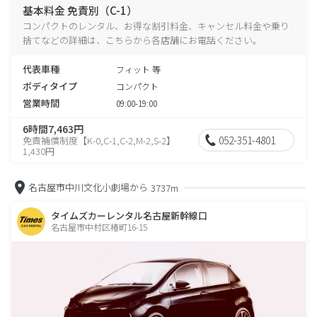
基本料金 免責別（C-1）
コンパクトのレンタル、お得な割引料金、キャンセル料金や乗り
捨てなどの詳細は、こちらから各店舗にお電話ください。
代表車種
フィット 等
ボディタイプ
コンパクト
営業時間
09:00-19:00
6時間7,463円
052-351-4801
免責補償制度【K-0,C-1,C-2,M-2,S-2】
1,430円
名古屋市中川文化小劇場から
3737m
タイムズカーレンタル名古屋新幹線口
名古屋市中村区椿町16-15