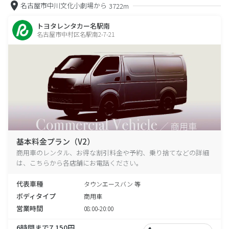
名古屋市中川文化小劇場から
3722m
トヨタレンタカー名駅南
名古屋市中村区名駅南2-7-21
基本料金プラン（V2）
商用車のレンタル、お得な割引料金や予約、乗り捨てなどの詳細
は、こちらから各店舗にお電話ください。
代表車種
タウンエースバン 等
ボディタイプ
商用車
営業時間
08:00-20:00
6時間まで7,150円