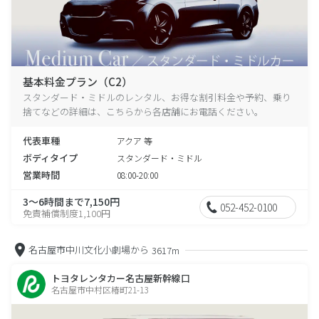
基本料金プラン（C2）
スタンダード・ミドルのレンタル、お得な割引料金や予約、乗り
捨てなどの詳細は、こちらから各店舗にお電話ください。
代表車種
アクア 等
ボディタイプ
スタンダード・ミドル
営業時間
08:00-20:00
3～6時間まで7,150円
052-452-0100
免責補償制度1,100円
名古屋市中川文化小劇場から
3617m
トヨタレンタカー名古屋新幹線口
名古屋市中村区椿町21-13