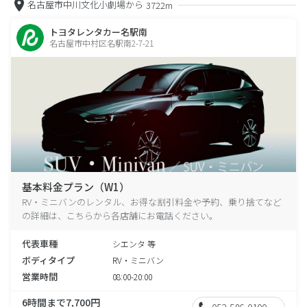
名古屋市中川文化小劇場から
3722m
トヨタレンタカー名駅南
名古屋市中村区名駅南2-7-21
基本料金プラン（W1）
RV・ミニバンのレンタル、お得な割引料金や予約、乗り捨てなど
の詳細は、こちらから各店舗にお電話ください。
代表車種
シエンタ 等
ボディタイプ
RV・ミニバン
営業時間
08:00-20:00
6時間まで7,700円