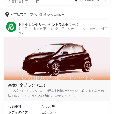
免責補償制度1,100円
名古屋市中川文化小劇場から
4007m
トヨタレンタカーJRセントラルタワーズ
名古屋市中村区名駅1-1-4 名古屋マリオットアソシアホテル地下
2階
基本料金プラン（C1）
コンパクトのレンタル、お得な割引料金や予約、乗り捨てなどの
詳細は、こちらから各店舗にお電話ください。
代表車種
ヤリス 等
ボディタイプ
コンパクト