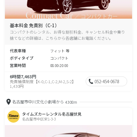
基本料金 免責別（C-1）
コンパクトのレンタル、お得な割引料金、キャンセル料金や乗り
捨てなどの詳細は、こちらから各店舗にお電話ください。
代表車種
フィット 等
ボディタイプ
コンパクト
営業時間
08:00-20:00
6時間7,463円
052-454-0678
免責補償制度【K-0,C-1,C-2,M-2,S-2】
1,430円
名古屋市中川文化小劇場から
4308m
タイムズカーレンタル名古屋伏見
名古屋市中区栄1-3-3