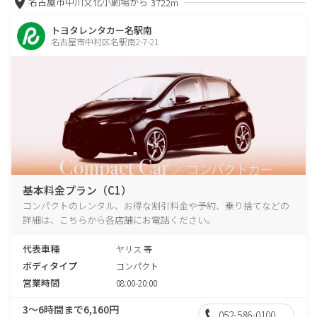
名古屋市中川文化小劇場から
3722m
トヨタレンタカー名駅南
名古屋市中村区名駅南2-7-21
基本料金プラン（C1）
コンパクトのレンタル、お得な割引料金や予約、乗り捨てなどの
詳細は、こちらから各店舗にお電話ください。
代表車種
ヤリス 等
ボディタイプ
コンパクト
営業時間
08:00-20:00
3～6時間まで6,160円
052-586-0100