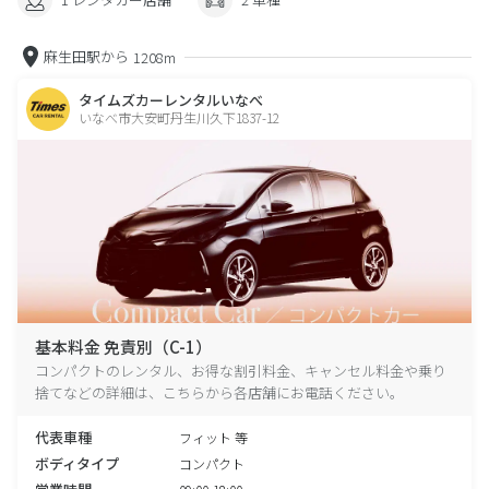
麻生田駅から
1208m
タイムズカーレンタルいなべ
いなべ市大安町丹生川久下1837-12
基本料金 免責別（C-1）
コンパクトのレンタル、お得な割引料金、キャンセル料金や乗り
捨てなどの詳細は、こちらから各店舗にお電話ください。
代表車種
フィット 等
ボディタイプ
コンパクト