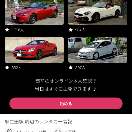
1716人
984人
852人
507人
事前のオンライン本人確認で
当日はすぐに出発できます ♪
始める
麻生田駅 周辺のレンタカー情報
1 レンタカー店舗
2 車種