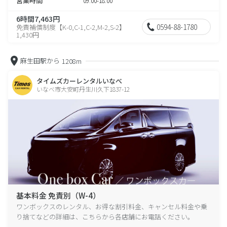
営業時間
09:00-18:00
6時間7,463円
0594-88-1780
免責補償制度【K-0,C-1,C-2,M-2,S-2】
1,430円
麻生田駅から
1208m
タイムズカーレンタルいなべ
いなべ市大安町丹生川久下1837-12
基本料金 免責別（W-4）
ワンボックスのレンタル、お得な割引料金、キャンセル料金や乗
り捨てなどの詳細は、こちらから各店舗にお電話ください。