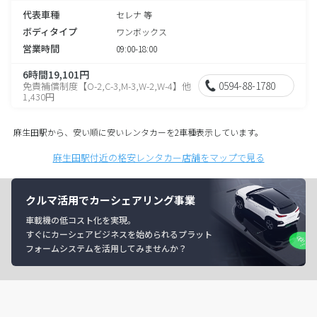
代表車種
セレナ 等
ボディタイプ
ワンボックス
営業時間
09:00-18:00
6時間19,101円
0594-88-1780
免責補償制度【O-2,C-3,M-3,W-2,W-4】他
1,430円
麻生田駅から、安い順に安いレンタカーを2車種表示しています。
麻生田駅付近の格安レンタカー店舗をマップで見る
クルマ活用でカーシェアリング事業
車載機の低コスト化を実現。
すぐにカーシェアビジネスを始められるプラット
フォームシステムを活用してみませんか？