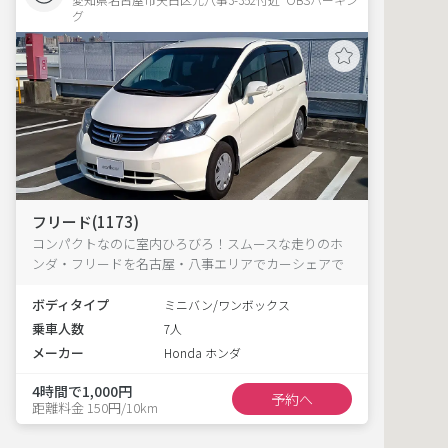
グ
フリード(1173)
コンパクトなのに室内ひろびろ！スムースな走りのホ
ンダ・フリードを名古屋・八事エリアでカーシェアで
きる
ボディタイプ
ミニバン/ワンボックス
乗車人数
7人
メーカー
Honda ホンダ
4時間で1,000円
予約へ
距離料金 150円/10km