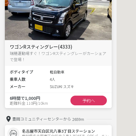
ワゴンRスティングレー(4333)
瑞穂運動場すぐ！ワゴンRスティングレーがカーシェア
で登場！
ボディタイプ
軽自動車
乗車人数
4人
メーカー
SUZUKI スズキ
6時間で1,000円
予約へ
距離料金 110円/10km
豊岡コミュニティーセンターから
2659m
名古屋市天白区元八事3丁目ステーション
愛知県名古屋市天白区元八事3-352付近  OBSパーキン