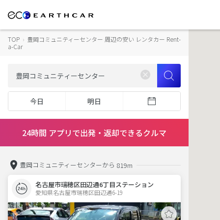
TOP
›
豊岡コミュニティーセンター 周辺の安い レンタカー Rent-
a-Car
今日
明日
24時間 アプリで出発・返却できるクルマ
豊岡コミュニティーセンターから
819m
名古屋市瑞穂区田辺通6丁目ステーション
愛知県名古屋市瑞穂区田辺通6-19  