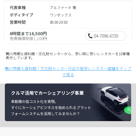
代表車種
アルファード 等
ボディタイプ
ワンボックス
営業時間
08:00-20:00
6時間まで16,500円
04-7096-6730
免責補償制度1,100円
鴨川市郷土資料館・文化財センターから、安い順に安いレンタカーを10車種
表示しています。
鴨川市郷土資料館・文化財センター付近の格安レンタカー店舗をマップ
で見る
クルマ活用でカーシェアリング事業
車載機の低コスト化を実現。
すぐにカーシェアビジネスを始められるプラット
フォームシステムを活用してみませんか？