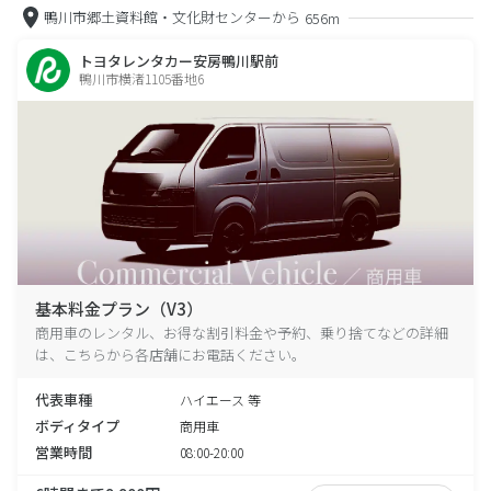
鴨川市郷土資料館・文化財センターから
656m
トヨタレンタカー安房鴨川駅前
鴨川市横渚1105番地6
基本料金プラン（V3）
商用車のレンタル、お得な割引料金や予約、乗り捨てなどの詳細
は、こちらから各店舗にお電話ください。
代表車種
ハイエース 等
ボディタイプ
商用車
営業時間
08:00-20:00