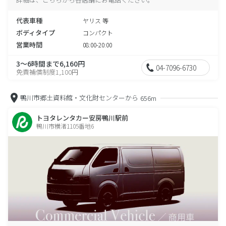
代表車種
ヤリス 等
ボディタイプ
コンパクト
営業時間
08:00-20:00
3～6時間まで6,160円
04-7096-6730
免責補償制度1,100円
鴨川市郷土資料館・文化財センターから
656m
トヨタレンタカー安房鴨川駅前
鴨川市横渚1105番地6