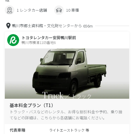
1 レンタカー店舗
10 車種
鴨川市郷土資料館・文化財センターから
656m
トヨタレンタカー安房鴨川駅前
鴨川市横渚1105番地6
基本料金プラン（T1）
トラック・バスなどのレンタル、お得な割引料金や予約、乗り捨
てなどの詳細は、こちらから各店舗にお電話ください。
代表車種
ライトエーストラック 等