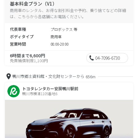
基本料金プラン（V1）
商用車のレンタル、お得な割引料金や予約、乗り捨てなどの詳細
は、こちらから各店舗にお電話ください。
代表車種
プロボックス 等
ボディタイプ
商用車
営業時間
08:00-20:00
6時間まで6,600円
04-7096-6730
免責補償制度1,100円
鴨川市郷土資料館・文化財センターから
656m
トヨタレンタカー安房鴨川駅前
鴨川市横渚1105番地6