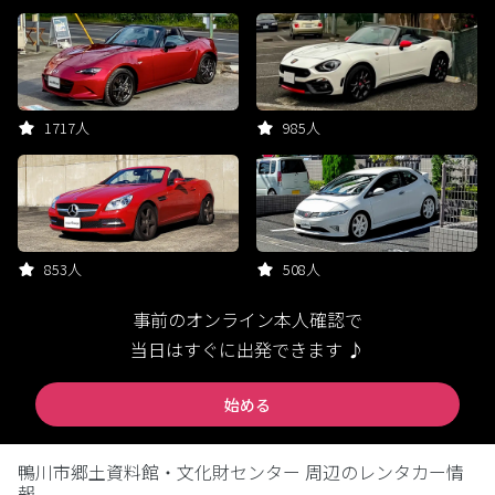
1717人
985人
853人
508人
事前のオンライン本人確認で
当日はすぐに出発できます ♪
始める
鴨川市郷土資料館・文化財センター 周辺のレンタカー情
報