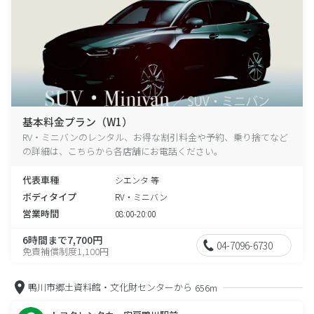
基本料金プラン（W1）
RV・ミニバンのレンタル、お得な割引料金や予約、乗り捨てなど
の詳細は、こちらから各店舗にお電話ください。
代表車種
シエンタ 等
ボディタイプ
RV・ミニバン
営業時間
08:00-20:00
6時間まで7,700円
04-7096-6730
免責補償制度1,100円
鴨川市郷土資料館・文化財センターから
656m