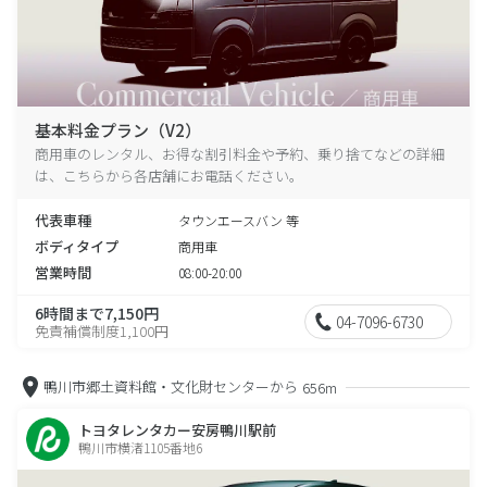
基本料金プラン（V2）
商用車のレンタル、お得な割引料金や予約、乗り捨てなどの詳細
は、こちらから各店舗にお電話ください。
代表車種
タウンエースバン 等
ボディタイプ
商用車
営業時間
08:00-20:00
6時間まで7,150円
04-7096-6730
免責補償制度1,100円
鴨川市郷土資料館・文化財センターから
656m
トヨタレンタカー安房鴨川駅前
鴨川市横渚1105番地6