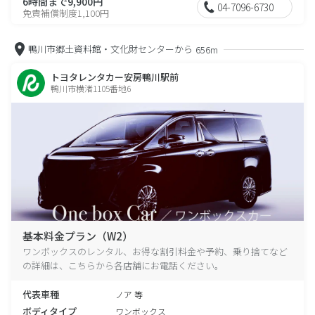
6時間まで9,900円
04-7096-6730
免責補償制度1,100円
鴨川市郷土資料館・文化財センターから
656m
トヨタレンタカー安房鴨川駅前
鴨川市横渚1105番地6
基本料金プラン（W2）
ワンボックスのレンタル、お得な割引料金や予約、乗り捨てなど
の詳細は、こちらから各店舗にお電話ください。
代表車種
ノア 等
ボディタイプ
ワンボックス