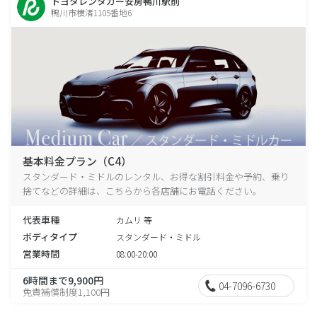
トヨタレンタカー安房鴨川駅前
鴨川市横渚1105番地6
基本料金プラン（C4）
スタンダード・ミドルのレンタル、お得な割引料金や予約、乗り
捨てなどの詳細は、こちらから各店舗にお電話ください。
代表車種
カムリ 等
ボディタイプ
スタンダード・ミドル
営業時間
08:00-20:00
6時間まで9,900円
04-7096-6730
免責補償制度1,100円