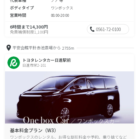
代表車種
ノア 等
ボディタイプ
ワンボックス
営業時間
08:00-20:00
6時間まで14,300円
0561-72-0100
免責補償制度1,100円
平安会館平針赤池斎場から
2755m
トヨタレンタカー日進駅前
日進市栄2-101
基本料金プラン（W3）
ワンボックスのレンタル、お得な割引料金や予約、乗り捨てなど