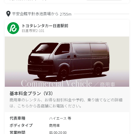
平安会館平針赤池斎場から
2755m
トヨタレンタカー日進駅前
日進市栄2-101
基本料金プラン（V3）
商用車のレンタル、お得な割引料金や予約、乗り捨てなどの詳細
は、こちらから各店舗にお電話ください。
代表車種
ハイエース 等
ボディタイプ
商用車
営業時間
08:00-20:00