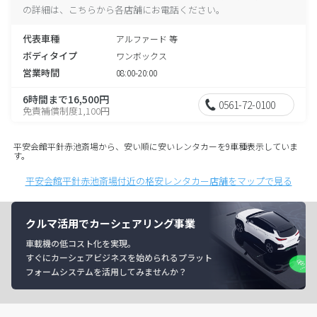
の詳細は、こちらから各店舗にお電話ください。
代表車種
アルファード 等
ボディタイプ
ワンボックス
営業時間
08:00-20:00
6時間まで16,500円
0561-72-0100
免責補償制度1,100円
平安会館平針赤池斎場から、安い順に安いレンタカーを9車種表示していま
す。
平安会館平針赤池斎場付近の格安レンタカー店舗をマップで見る
クルマ活用でカーシェアリング事業
車載機の低コスト化を実現。
すぐにカーシェアビジネスを始められるプラット
フォームシステムを活用してみませんか？