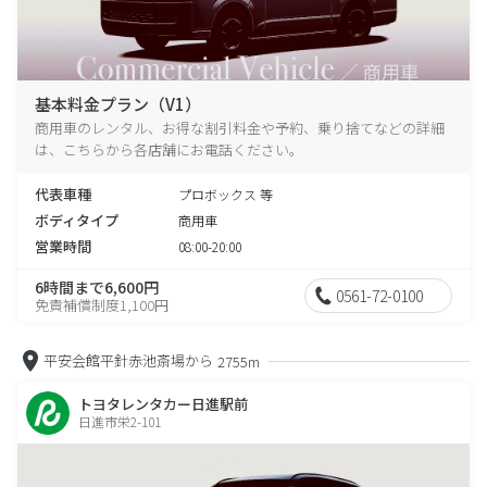
基本料金プラン（V1）
商用車のレンタル、お得な割引料金や予約、乗り捨てなどの詳細
は、こちらから各店舗にお電話ください。
代表車種
プロボックス 等
ボディタイプ
商用車
営業時間
08:00-20:00
6時間まで6,600円
0561-72-0100
免責補償制度1,100円
平安会館平針赤池斎場から
2755m
トヨタレンタカー日進駅前
日進市栄2-101