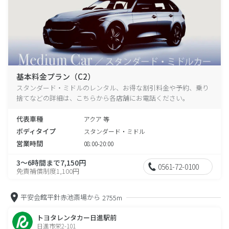
基本料金プラン（C2）
スタンダード・ミドルのレンタル、お得な割引料金や予約、乗り
捨てなどの詳細は、こちらから各店舗にお電話ください。
代表車種
アクア 等
ボディタイプ
スタンダード・ミドル
営業時間
08:00-20:00
3～6時間まで7,150円
0561-72-0100
免責補償制度1,100円
平安会館平針赤池斎場から
2755m
トヨタレンタカー日進駅前
日進市栄2-101