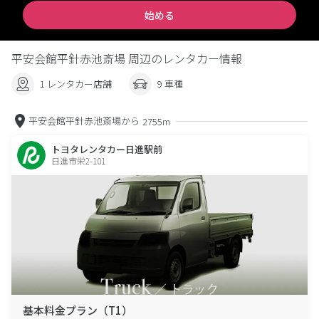
始める
平安会館平針赤池斎場 周辺のレンタカー情報
1 レンタカー店舗
9 車種
平安会館平針赤池斎場から
2755m
トヨタレンタカー日進駅前
日進市栄2-101
基本料金プラン（T1）