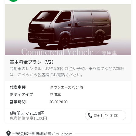
基本料金プラン（V2）
商用車のレンタル、お得な割引料金や予約、乗り捨てなどの詳細
は、こちらから各店舗にお電話ください。
代表車種
タウンエースバン 等
ボディタイプ
商用車
営業時間
08:00-20:00
6時間まで7,150円
0561-72-0100
免責補償制度1,100円
平安会館平針赤池斎場から
2755m