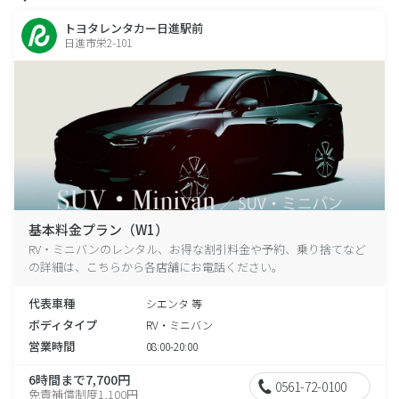
トヨタレンタカー日進駅前
日進市栄2-101
基本料金プラン（W1）
RV・ミニバンのレンタル、お得な割引料金や予約、乗り捨てなど
の詳細は、こちらから各店舗にお電話ください。
代表車種
シエンタ 等
ボディタイプ
RV・ミニバン
営業時間
08:00-20:00
6時間まで7,700円
0561-72-0100
免責補償制度1,100円