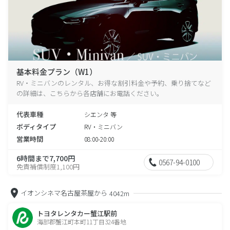
基本料金プラン（W1）
RV・ミニバンのレンタル、お得な割引料金や予約、乗り捨てなど
の詳細は、こちらから各店舗にお電話ください。
代表車種
シエンタ 等
ボディタイプ
RV・ミニバン
営業時間
08:00-20:00
6時間まで7,700円
0567-94-0100
免責補償制度1,100円
イオンシネマ名古屋茶屋から
4042m
トヨタレンタカー蟹江駅前
海部郡蟹江町本町11丁目324番地