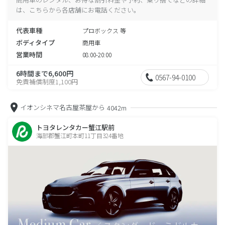
は、こちらから各店舗にお電話ください。
代表車種
プロボックス 等
ボディタイプ
商用車
営業時間
08:00-20:00
6時間まで6,600円
0567-94-0100
免責補償制度1,100円
イオンシネマ名古屋茶屋から
4042m
トヨタレンタカー蟹江駅前
海部郡蟹江町本町11丁目324番地