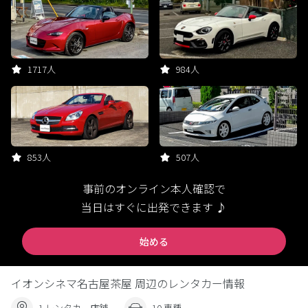
1717人
984人
853人
507人
事前のオンライン本人確認で
当日はすぐに出発できます ♪
始める
イオンシネマ名古屋茶屋 周辺のレンタカー情報
1 レンタカー店舗
10 車種