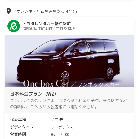
イオンシネマ名古屋茶屋から
4042m
トヨタレンタカー蟹江駅前
海部郡蟹江町本町11丁目324番地
基本料金プラン（W2）
ワンボックスのレンタル、お得な割引料金や予約、乗り捨てなど
の詳細は、こちらから各店舗にお電話ください。
代表車種
ノア 等
ボディタイプ
ワンボックス
営業時間
08:00-20:00