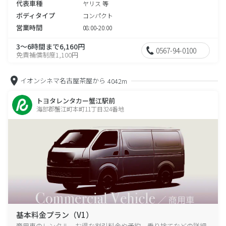
代表車種
ヤリス 等
ボディタイプ
コンパクト
営業時間
08:00-20:00
3～6時間まで6,160円
0567-94-0100
免責補償制度1,100円
イオンシネマ名古屋茶屋から
4042m
トヨタレンタカー蟹江駅前
海部郡蟹江町本町11丁目324番地
基本料金プラン（V1）
商用車のレンタル、お得な割引料金や予約、乗り捨てなどの詳細