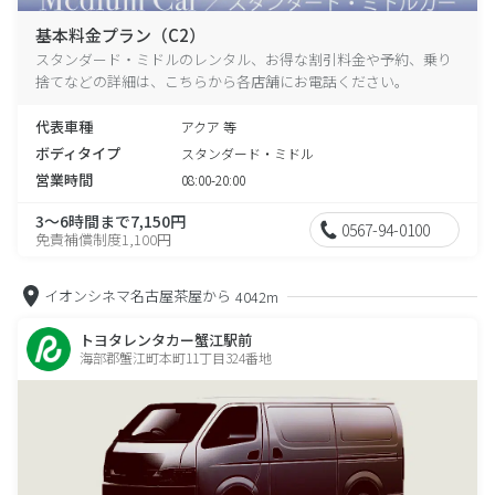
基本料金プラン（C2）
スタンダード・ミドルのレンタル、お得な割引料金や予約、乗り
捨てなどの詳細は、こちらから各店舗にお電話ください。
代表車種
アクア 等
ボディタイプ
スタンダード・ミドル
営業時間
08:00-20:00
3～6時間まで7,150円
0567-94-0100
免責補償制度1,100円
イオンシネマ名古屋茶屋から
4042m
トヨタレンタカー蟹江駅前
海部郡蟹江町本町11丁目324番地