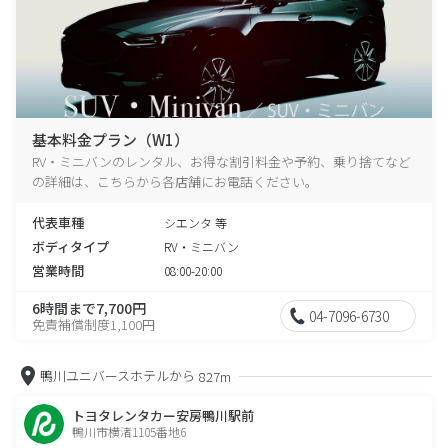
基本料金プラン（W1）
RV・ミニバンのレンタル、お得な割引料金や予約、乗り捨てなど
の詳細は、こちらから各店舗にお電話ください。
代表車種
シエンタ 等
ボディタイプ
RV・ミニバン
営業時間
08:00-20:00
6時間まで7,700円
04-7096-6730
免責補償制度1,100円
鴨川ユニバースホテルから
827m
トヨタレンタカー安房鴨川駅前
鴨川市横渚1105番地6