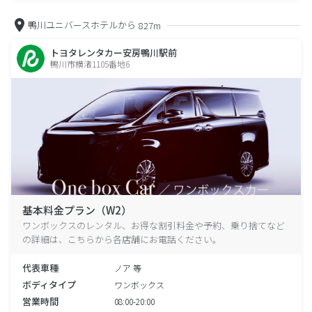
鴨川ユニバースホテルから
827m
トヨタレンタカー安房鴨川駅前
鴨川市横渚1105番地6
基本料金プラン（W2）
ワンボックスのレンタル、お得な割引料金や予約、乗り捨てなど
の詳細は、こちらから各店舗にお電話ください。
代表車種
ノア 等
ボディタイプ
ワンボックス
営業時間
08:00-20:00