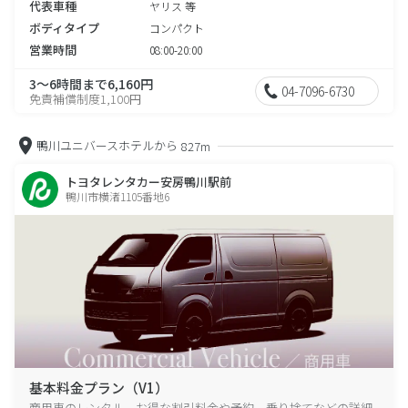
代表車種
ヤリス 等
ボディタイプ
コンパクト
営業時間
08:00-20:00
3～6時間まで6,160円
04-7096-6730
免責補償制度1,100円
鴨川ユニバースホテルから
827m
トヨタレンタカー安房鴨川駅前
鴨川市横渚1105番地6
基本料金プラン（V1）
商用車のレンタル、お得な割引料金や予約、乗り捨てなどの詳細