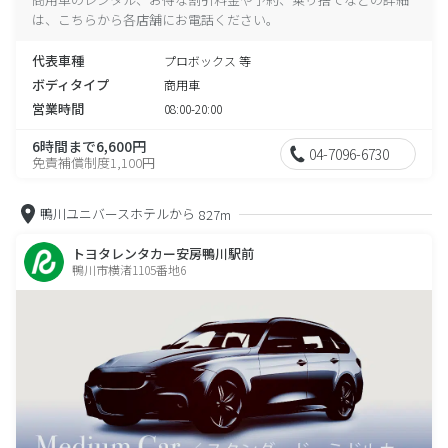
は、こちらから各店舗にお電話ください。
代表車種
プロボックス 等
ボディタイプ
商用車
営業時間
08:00-20:00
6時間まで6,600円
04-7096-6730
免責補償制度1,100円
鴨川ユニバースホテルから
827m
トヨタレンタカー安房鴨川駅前
鴨川市横渚1105番地6