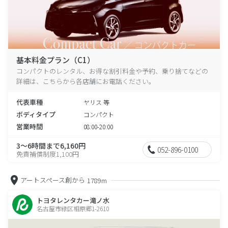
基本料金プラン（C1）
コンパクトのレンタル、お得な割引料金や予約、乗り捨てなどの
詳細は、こちらから各店舗にお電話ください。
代表車種
ヤリス 等
ボディタイプ
コンパクト
営業時間
08:00-20:00
3～6時間まで6,160円
052-896-0100
免責補償制度1,100円
アートスペース創から
1789m
トヨタレンタカー滝ノ水
名古屋市緑区相原郷1-2610