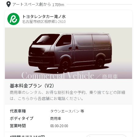
アートスペース創から
1789m
トヨタレンタカー滝ノ水
名古屋市緑区相原郷1-2610
基本料金プラン（V2）
商用車のレンタル、お得な割引料金や予約、乗り捨てなどの詳細
は、こちらから各店舗にお電話ください。
代表車種
タウンエースバン 等
ボディタイプ
商用車
営業時間
08:00-20:00
6時間まで7,150円