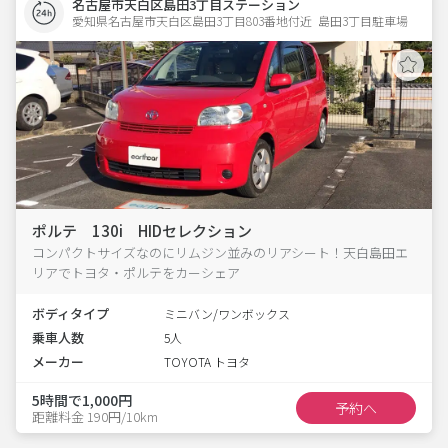
名古屋市天白区島田3丁目ステーション
愛知県名古屋市天白区島田3丁目803番地付近  島田3丁目駐車場
ポルテ 130i HIDセレクション
コンパクトサイズなのにリムジン並みのリアシート！天白島田エ
リアでトヨタ・ポルテをカーシェア
ボディタイプ
ミニバン/ワンボックス
乗車人数
5人
メーカー
TOYOTA トヨタ
5時間で1,000円
予約へ
距離料金 190円/10km