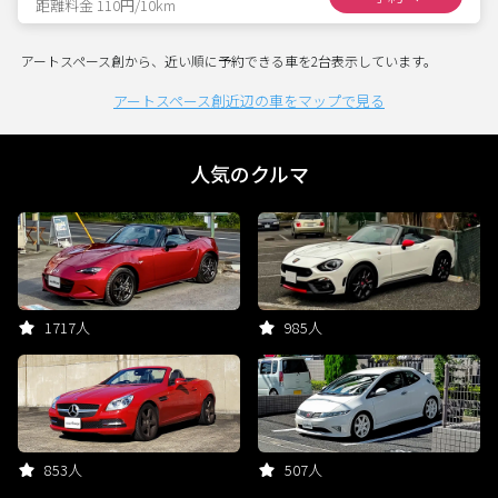
距離料金 110円/10km
アートスペース創から、近い順に予約できる車を2台表示しています。
アートスペース創近辺の車をマップで見る
人気のクルマ
1717人
985人
853人
507人