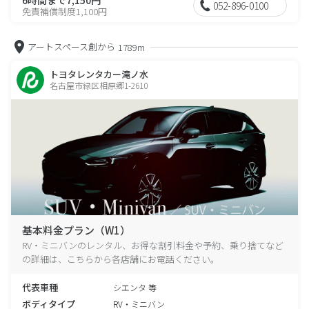
052-896-0100
免責補償制度1,100円
アートスペース創から
1789m
トヨタレンタカー滝ノ水
名古屋市緑区相原郷1-2610
基本料金プラン（W1）
RV・ミニバンのレンタル、お得な割引料金や予約、乗り捨てなど
の詳細は、こちらから各店舗にお電話ください。
代表車種
シエンタ 等
ボディタイプ
RV・ミニバン