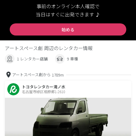
事前のオンライン本人確認で
当日はすぐに出発できます ♪
始める
アートスペース創 周辺のレンタカー情報
1 レンタカー店舗
9 車種
アートスペース創から
1789m
トヨタレンタカー滝ノ水
名古屋市緑区相原郷1-2610