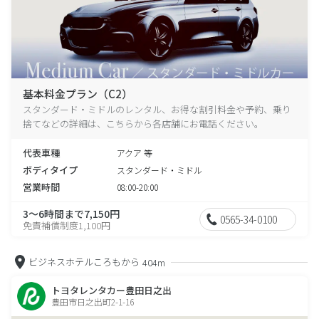
基本料金プラン（C2）
スタンダード・ミドルのレンタル、お得な割引料金や予約、乗り
捨てなどの詳細は、こちらから各店舗にお電話ください。
代表車種
アクア 等
ボディタイプ
スタンダード・ミドル
営業時間
08:00-20:00
3～6時間まで7,150円
0565-34-0100
免責補償制度1,100円
ビジネスホテルころもから
404m
トヨタレンタカー豊田日之出
豊田市日之出町2-1-16