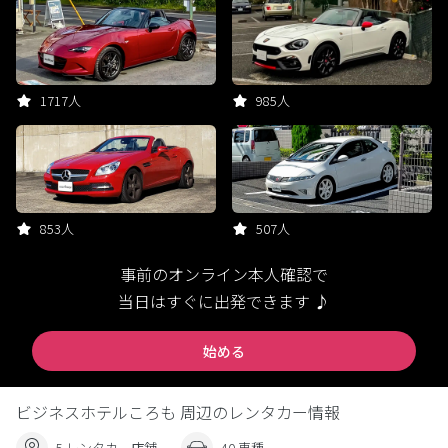
1717人
985人
853人
507人
事前のオンライン本人確認で
当日はすぐに出発できます ♪
始める
ビジネスホテルころも 周辺のレンタカー情報
5 レンタカー店舗
40 車種