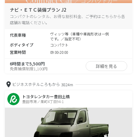
ナビ・ＥＴＣ装備プラン J2
コンパクトのレンタル、お得な割引料金、ご予約はこちらから各
店舗お電話ください。
ヴィッツ等（車種や車両形状は一例
代表車種
です。／指定不可）
ボディタイプ
コンパクト
営業時間
09:00-20:00
6時間まで5,500円
詳細を見る
免責補償制度1,100円
ビジネスホテルころもから
3824m
トヨタレンタカー豊田土橋
豊田市鴻ノ巣町4丁目94-1