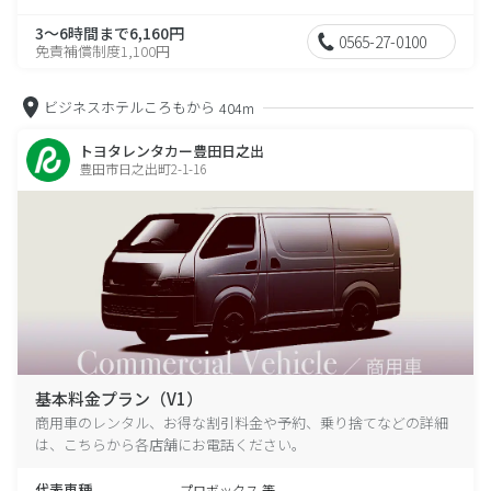
3～6時間まで6,160円
0565-27-0100
免責補償制度1,100円
ビジネスホテルころもから
404m
トヨタレンタカー豊田日之出
豊田市日之出町2-1-16
基本料金プラン（V1）
商用車のレンタル、お得な割引料金や予約、乗り捨てなどの詳細
は、こちらから各店舗にお電話ください。
代表車種
プロボックス 等