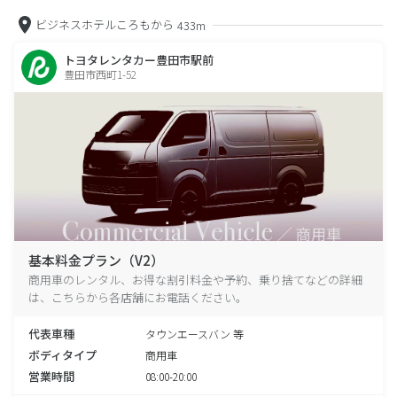
ビジネスホテルころもから
433m
トヨタレンタカー豊田市駅前
豊田市西町1-52
基本料金プラン（V2）
商用車のレンタル、お得な割引料金や予約、乗り捨てなどの詳細
は、こちらから各店舗にお電話ください。
代表車種
タウンエースバン 等
ボディタイプ
商用車
営業時間
08:00-20:00