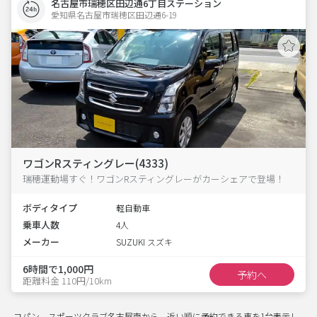
名古屋市瑞穂区田辺通6丁目ステーション
愛知県名古屋市瑞穂区田辺通6-19  
ワゴンRスティングレー(4333)
瑞穂運動場すぐ！ワゴンRスティングレーがカーシェアで登場！
ボディタイプ
軽自動車
乗車人数
4人
メーカー
SUZUKI スズキ
6時間で1,000円
予約へ
距離料金 110円/10km
コパン スポーツクラブ名古屋南から、近い順に予約できる車を1台表示し