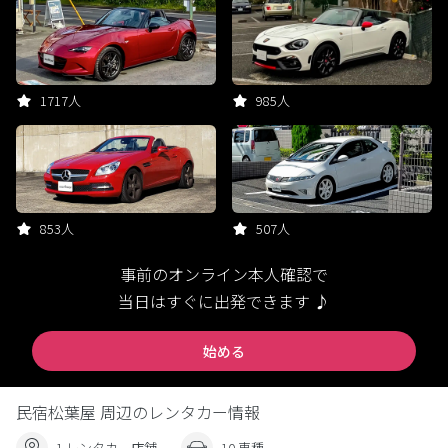
1717人
985人
853人
507人
事前のオンライン本人確認で
当日はすぐに出発できます ♪
始める
民宿松葉屋 周辺のレンタカー情報
1 レンタカー店舗
10 車種