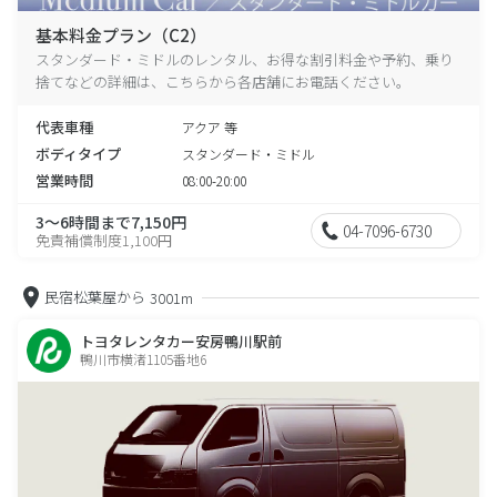
基本料金プラン（C2）
スタンダード・ミドルのレンタル、お得な割引料金や予約、乗り
捨てなどの詳細は、こちらから各店舗にお電話ください。
代表車種
アクア 等
ボディタイプ
スタンダード・ミドル
営業時間
08:00-20:00
3～6時間まで7,150円
04-7096-6730
免責補償制度1,100円
民宿松葉屋から
3001m
トヨタレンタカー安房鴨川駅前
鴨川市横渚1105番地6