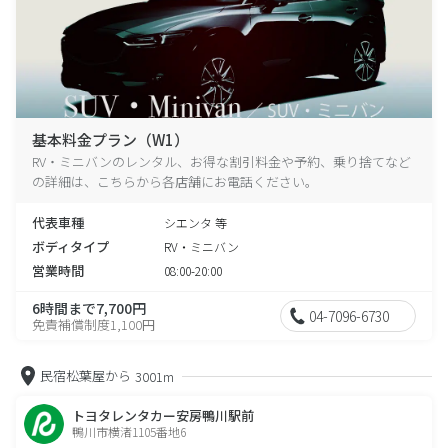
基本料金プラン（W1）
RV・ミニバンのレンタル、お得な割引料金や予約、乗り捨てなど
の詳細は、こちらから各店舗にお電話ください。
代表車種
シエンタ 等
ボディタイプ
RV・ミニバン
営業時間
08:00-20:00
6時間まで7,700円
04-7096-6730
免責補償制度1,100円
民宿松葉屋から
3001m
トヨタレンタカー安房鴨川駅前
鴨川市横渚1105番地6