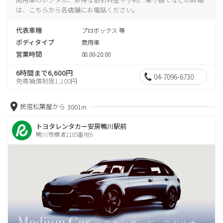
は、こちらから各店舗にお電話ください。
代表車種
プロボックス 等
ボディタイプ
商用車
営業時間
08:00-20:00
6時間まで6,600円
04-7096-6730
免責補償制度1,100円
民宿松葉屋から
3001m
トヨタレンタカー安房鴨川駅前
鴨川市横渚1105番地6