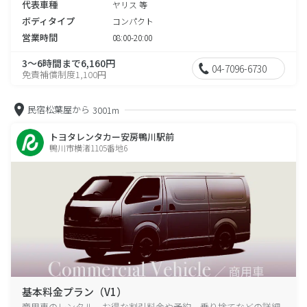
代表車種
ヤリス 等
ボディタイプ
コンパクト
営業時間
08:00-20:00
3～6時間まで6,160円
04-7096-6730
免責補償制度1,100円
民宿松葉屋から
3001m
トヨタレンタカー安房鴨川駅前
鴨川市横渚1105番地6
基本料金プラン（V1）
商用車のレンタル、お得な割引料金や予約、乗り捨てなどの詳細