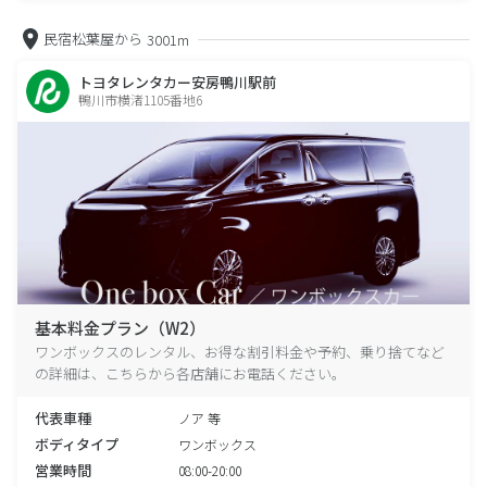
民宿松葉屋から
3001m
トヨタレンタカー安房鴨川駅前
鴨川市横渚1105番地6
基本料金プラン（W2）
ワンボックスのレンタル、お得な割引料金や予約、乗り捨てなど
の詳細は、こちらから各店舗にお電話ください。
代表車種
ノア 等
ボディタイプ
ワンボックス
営業時間
08:00-20:00