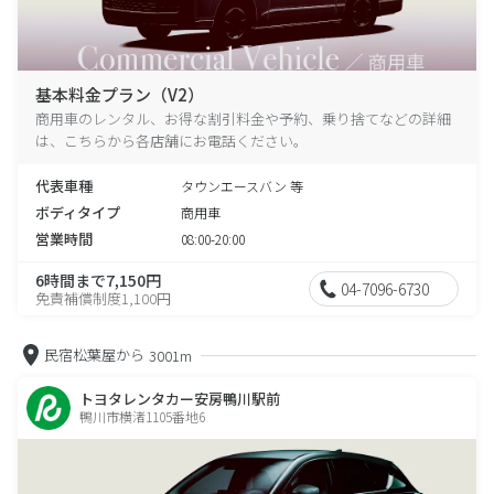
基本料金プラン（V2）
商用車のレンタル、お得な割引料金や予約、乗り捨てなどの詳細
は、こちらから各店舗にお電話ください。
代表車種
タウンエースバン 等
ボディタイプ
商用車
営業時間
08:00-20:00
6時間まで7,150円
04-7096-6730
免責補償制度1,100円
民宿松葉屋から
3001m
トヨタレンタカー安房鴨川駅前
鴨川市横渚1105番地6