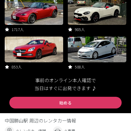
1717人
985人
853人
508人
事前のオンライン本人確認で
当日はすぐに出発できます ♪
始める
中国勝山駅 周辺のレンタカー情報
0 レンタカー店舗
0 車種