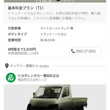
基本料金プラン（T1）
トラック・バスなどのレンタル、お得な割引料金や予約、乗り捨
てなどの詳細は、こちらから各店舗にお電話ください。
代表車種
ライトエーストラック 等
ボディタイプ
トラック・バスなど
営業時間
08:00-20:00
6時間まで5,500円
0565-37-8555
免責補償制度1,100円
ギャラリー英明から
4418m
トヨタレンタカー豊田日之出
豊田市日之出町2-1-16