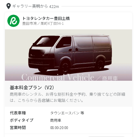
ギャラリー英明から
422m
トヨタレンタカー豊田土橋
豊田市鴻ノ巣町4丁目94-1
基本料金プラン（V2）
商用車のレンタル、お得な割引料金や予約、乗り捨てなどの詳細
は、こちらから各店舗にお電話ください。
代表車種
タウンエースバン 等
ボディタイプ
商用車
営業時間
08:00-20:00