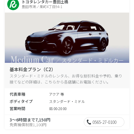
トヨタレンタカー豊田土橋
豊田市鴻ノ巣町4丁目94-1
基本料金プラン（C2）
スタンダード・ミドルのレンタル、お得な割引料金や予約、乗り
捨てなどの詳細は、こちらから各店舗にお電話ください。
代表車種
アクア 等
ボディタイプ
スタンダード・ミドル
営業時間
08:00-20:00
3～6時間まで7,150円
0565-27-0100
免責補償制度1,100円