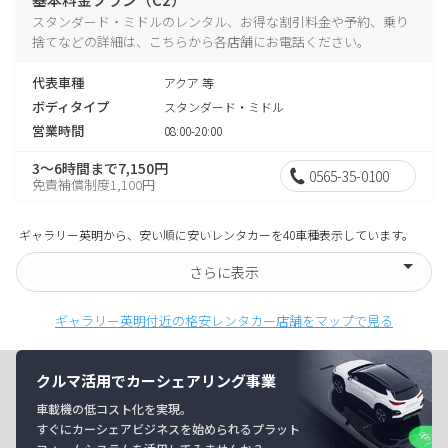
スタンダード・ミドルのレンタル、お得な割引料金や予約、乗り
捨てなどの詳細は、こちらから各店舗にお電話ください。
代表車種
アクア 等
ボディタイプ
スタンダード・ミドル
営業時間
08:00-20:00
3～6時間まで7,150円
0565-35-0100
免責補償制度1,100円
ギャラリー英明から、安い順に安いレンタカーを40車種表示しています。
さらに表示
ギャラリー英明付近の格安レンタカー店舗をマップで見る
クルマ活用でカーシェアリング事業
車載機の低コスト化を実現。
すぐにカーシェアビジネスを始められるプラット