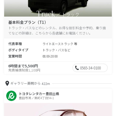
基本料金プラン（T1）
トラック・バスなどのレンタル、お得な割引料金や予約、乗り捨
てなどの詳細は、こちらから各店舗にお電話ください。
代表車種
ライトエーストラック 等
ボディタイプ
トラック・バスなど
営業時間
08:00-20:00
6時間まで5,500円
0565-34-0100
免責補償制度1,100円
ギャラリー英明から
422m
トヨタレンタカー豊田土橋
豊田市鴻ノ巣町4丁目94-1