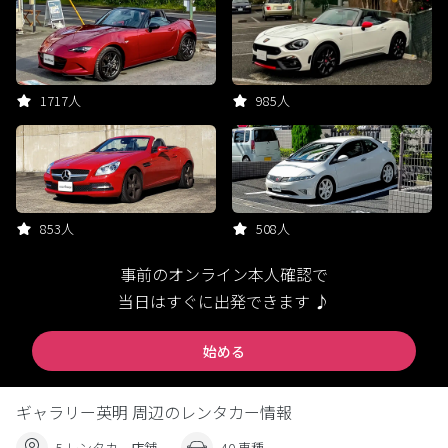
1717人
985人
853人
508人
事前のオンライン本人確認で
当日はすぐに出発できます ♪
始める
ギャラリー英明 周辺のレンタカー情報
5 レンタカー店舗
40 車種