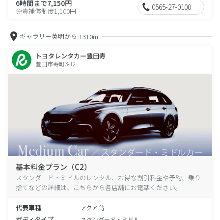
6時間まで7,150円
0565-27-0100
免責補償制度1,100円
ギャラリー英明から
1310m
トヨタレンタカー豊田寿
豊田市寿町3-12
基本料金プラン（C2）
スタンダード・ミドルのレンタル、お得な割引料金や予約、乗り
捨てなどの詳細は、こちらから各店舗にお電話ください。
代表車種
アクア 等
ボディタイプ
スタンダード・ミドル