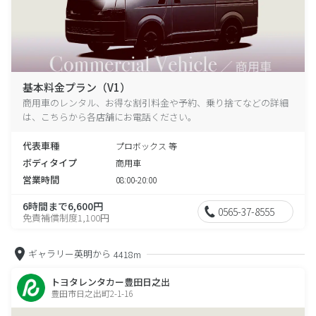
基本料金プラン（V1）
商用車のレンタル、お得な割引料金や予約、乗り捨てなどの詳細
は、こちらから各店舗にお電話ください。
代表車種
プロボックス 等
ボディタイプ
商用車
営業時間
08:00-20:00
6時間まで6,600円
0565-37-8555
免責補償制度1,100円
ギャラリー英明から
4418m
トヨタレンタカー豊田日之出
豊田市日之出町2-1-16