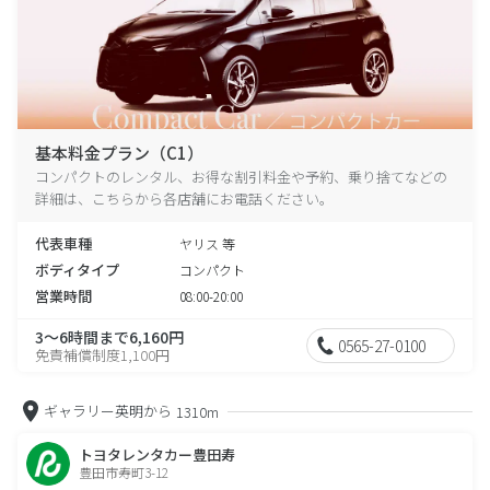
基本料金プラン（C1）
コンパクトのレンタル、お得な割引料金や予約、乗り捨てなどの
詳細は、こちらから各店舗にお電話ください。
代表車種
ヤリス 等
ボディタイプ
コンパクト
営業時間
08:00-20:00
3～6時間まで6,160円
0565-27-0100
免責補償制度1,100円
ギャラリー英明から
1310m
トヨタレンタカー豊田寿
豊田市寿町3-12