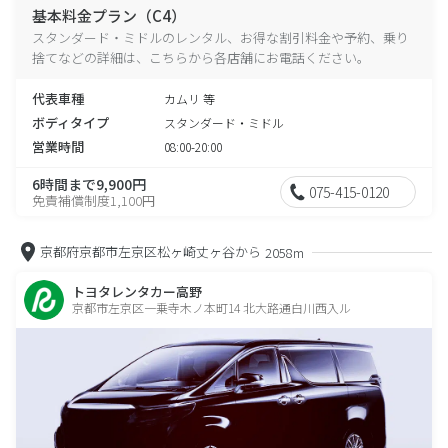
基本料金プラン（C4）
スタンダード・ミドルのレンタル、お得な割引料金や予約、乗り
捨てなどの詳細は、こちらから各店舗にお電話ください。
代表車種
カムリ 等
ボディタイプ
スタンダード・ミドル
営業時間
08:00-20:00
6時間まで9,900円
075-415-0120
免責補償制度1,100円
京都府京都市左京区松ヶ崎丈ヶ谷から
2058m
トヨタレンタカー高野
京都市左京区一乗寺木ノ本町14 北大路通白川西入ル