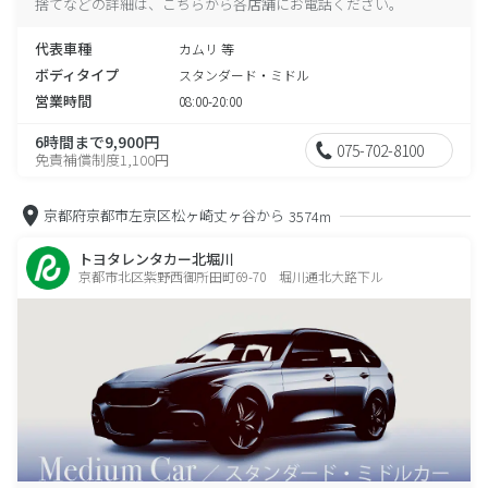
捨てなどの詳細は、こちらから各店舗にお電話ください。
代表車種
カムリ 等
ボディタイプ
スタンダード・ミドル
営業時間
08:00-20:00
6時間まで9,900円
075-702-8100
免責補償制度1,100円
京都府京都市左京区松ヶ崎丈ヶ谷から
3574m
トヨタレンタカー北堀川
京都市北区紫野西御所田町69-70 堀川通北大路下ル