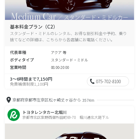
基本料金プラン（C2）
スタンダード・ミドルのレンタル、お得な割引料金や予約、乗り
捨てなどの詳細は、こちらから各店舗にお電話ください。
代表車種
アクア 等
ボディタイプ
スタンダード・ミドル
営業時間
08:00-20:00
3～6時間まで7,150円
075-702-8100
免責補償制度1,100円
京都府京都市左京区松ヶ崎丈ヶ谷から
3574m
トヨタレンタカー北堀川
京都市北区紫野西御所田町69-70 堀川通北大路下ル