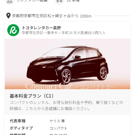
京都府京都市左京区松ヶ崎丈ヶ谷から
2058m
トヨタレンタカー高野
京都市左京区一乗寺木ノ本町14 北大路通白川西入ル
基本料金プラン（C1）
コンパクトのレンタル、お得な割引料金や予約、乗り捨てなどの
詳細は、こちらから各店舗にお電話ください。
代表車種
ヤリス 等
ボディタイプ
コンパクト