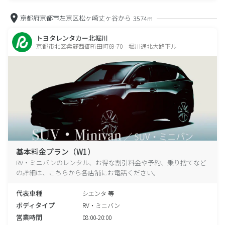
京都府京都市左京区松ヶ崎丈ヶ谷から
3574m
トヨタレンタカー北堀川
京都市北区紫野西御所田町69-70 堀川通北大路下ル
基本料金プラン（W1）
RV・ミニバンのレンタル、お得な割引料金や予約、乗り捨てなど
の詳細は、こちらから各店舗にお電話ください。
代表車種
シエンタ 等
ボディタイプ
RV・ミニバン
営業時間
08:00-20:00