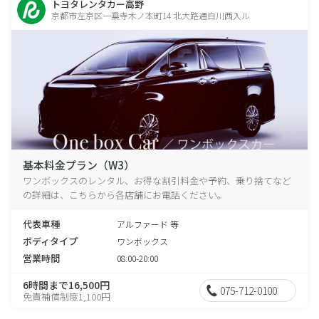
トヨタレンタカー高野
京都市左京区一乗寺木ノ本町14 北大路通白川西入ル
基本料金プラン（W3）
ワンボックスのレンタル、お得な割引料金や予約、乗り捨てなど
の詳細は、こちらから各店舗にお電話ください。
代表車種
アルファード 等
ボディタイプ
ワンボックス
営業時間
08:00-20:00
6時間まで16,500円
075-712-0100
免責補償制度1,100円