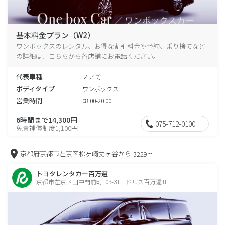
基本料金プラン（W2）
ワンボックスのレンタル、お得な割引料金や予約、乗り捨てなど
の詳細は、こちらから各店舗にお電話ください。
代表車種
ノア 等
ボディタイプ
ワンボックス
営業時間
08:00-20:00
6時間まで14,300円
075-712-0100
免責補償制度1,100円
京都府京都市左京区松ヶ崎丈ヶ谷から
3229m
トヨタレンタカー百万遍
京都市左京区田中門前町103-31 ドルス百万遍1F