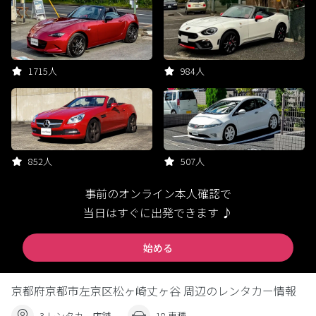
1715人
984人
852人
507人
事前のオンライン本人確認で
当日はすぐに出発できます ♪
始める
京都府京都市左京区松ヶ崎丈ヶ谷 周辺のレンタカー情報
3 レンタカー店舗
18 車種