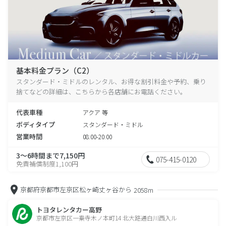
基本料金プラン（C2）
スタンダード・ミドルのレンタル、お得な割引料金や予約、乗り
捨てなどの詳細は、こちらから各店舗にお電話ください。
代表車種
アクア 等
ボディタイプ
スタンダード・ミドル
営業時間
08:00-20:00
3～6時間まで7,150円
075-415-0120
免責補償制度1,100円
京都府京都市左京区松ヶ崎丈ヶ谷から
2058m
トヨタレンタカー高野
京都市左京区一乗寺木ノ本町14 北大路通白川西入ル