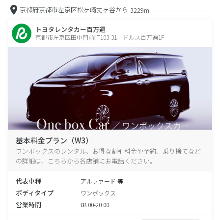
京都府京都市左京区松ヶ崎丈ヶ谷から
3229m
トヨタレンタカー百万遍
京都市左京区田中門前町103-31 ドルス百万遍1F
基本料金プラン（W3）
ワンボックスのレンタル、お得な割引料金や予約、乗り捨てなど
の詳細は、こちらから各店舗にお電話ください。
代表車種
アルファード 等
ボディタイプ
ワンボックス
営業時間
08:00-20:00