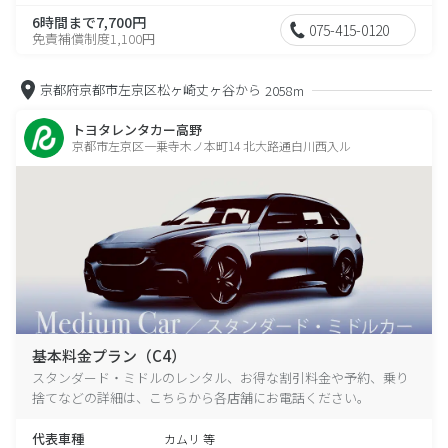
6時間まで7,700円
075-415-0120
免責補償制度1,100円
京都府京都市左京区松ヶ崎丈ヶ谷から
2058m
トヨタレンタカー高野
京都市左京区一乗寺木ノ本町14 北大路通白川西入ル
基本料金プラン（C4）
スタンダード・ミドルのレンタル、お得な割引料金や予約、乗り
捨てなどの詳細は、こちらから各店舗にお電話ください。
代表車種
カムリ 等