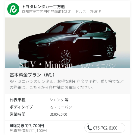
トヨタレンタカー百万遍
京都市左京区田中門前町103-31 ドルス百万遍1F
基本料金プラン（W1）
RV・ミニバンのレンタル、お得な割引料金や予約、乗り捨てなど
の詳細は、こちらから各店舗にお電話ください。
代表車種
シエンタ 等
ボディタイプ
RV・ミニバン
営業時間
08:00-20:00
6時間まで7,700円
075-702-8100
免責補償制度1,100円