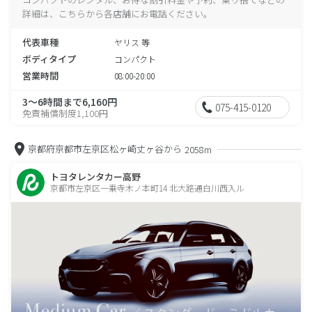
詳細は、こちらから各店舗にお電話ください。
代表車種
ヤリス 等
ボディタイプ
コンパクト
営業時間
08:00-20:00
3～6時間まで6,160円
075-415-0120
免責補償制度1,100円
京都府京都市左京区松ヶ崎丈ヶ谷から
2058m
トヨタレンタカー高野
京都市左京区一乗寺木ノ本町14 北大路通白川西入ル