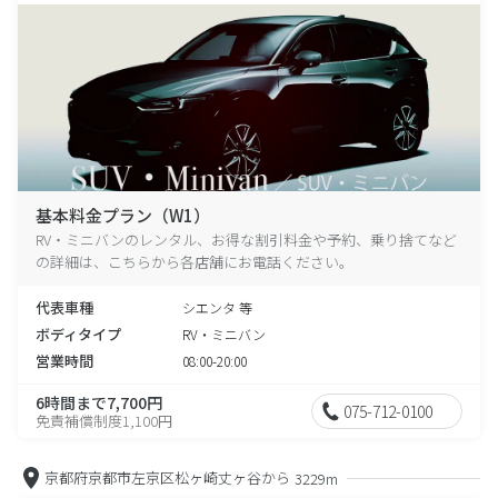
基本料金プラン（W1）
RV・ミニバンのレンタル、お得な割引料金や予約、乗り捨てなど
の詳細は、こちらから各店舗にお電話ください。
代表車種
シエンタ 等
ボディタイプ
RV・ミニバン
営業時間
08:00-20:00
6時間まで7,700円
075-712-0100
免責補償制度1,100円
京都府京都市左京区松ヶ崎丈ヶ谷から
3229m