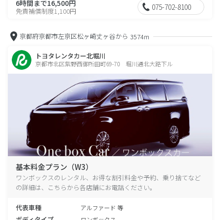
6時間まで16,500円
075-702-8100
免責補償制度1,100円
京都府京都市左京区松ヶ崎丈ヶ谷から
3574m
トヨタレンタカー北堀川
京都市北区紫野西御所田町69-70 堀川通北大路下ル
基本料金プラン（W3）
ワンボックスのレンタル、お得な割引料金や予約、乗り捨てなど
の詳細は、こちらから各店舗にお電話ください。
代表車種
アルファード 等
ボディタイプ
ワンボックス