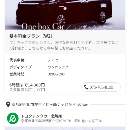
基本料金プラン（W2）
ワンボックスのレンタル、お得な割引料金や予約、乗り捨てなど
の詳細は、こちらから各店舗にお電話ください。
代表車種
ノア 等
ボディタイプ
ワンボックス
営業時間
08:00-20:00
6時間まで14,300円
075-702-8100
免責補償制度1,100円
京都府京都市左京区松ヶ崎丈ヶ谷から
3574m
トヨタレンタカー北堀川
京都市北区紫野西御所田町69-70 堀川通北大路下ル