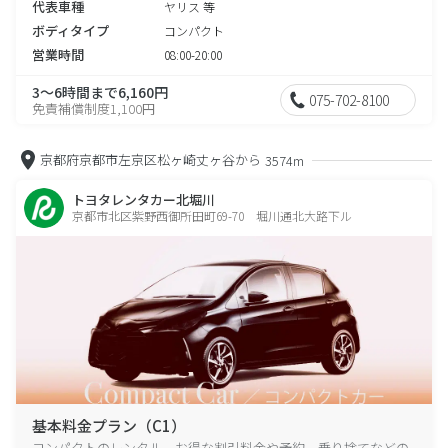
代表車種
ヤリス 等
ボディタイプ
コンパクト
営業時間
08:00-20:00
3～6時間まで6,160円
075-702-8100
免責補償制度1,100円
京都府京都市左京区松ヶ崎丈ヶ谷から
3574m
トヨタレンタカー北堀川
京都市北区紫野西御所田町69-70 堀川通北大路下ル
基本料金プラン（C1）
コンパクトのレンタル、お得な割引料金や予約、乗り捨てなどの