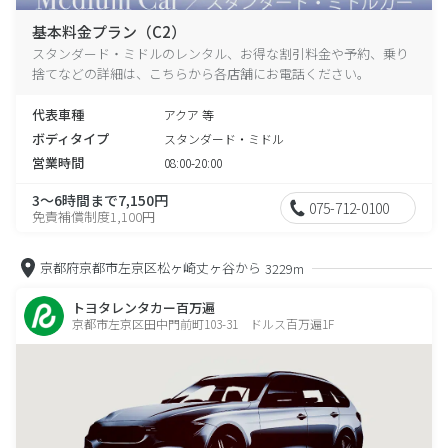
基本料金プラン（C2）
スタンダード・ミドルのレンタル、お得な割引料金や予約、乗り
捨てなどの詳細は、こちらから各店舗にお電話ください。
代表車種
アクア 等
ボディタイプ
スタンダード・ミドル
営業時間
08:00-20:00
3～6時間まで7,150円
075-712-0100
免責補償制度1,100円
京都府京都市左京区松ヶ崎丈ヶ谷から
3229m
トヨタレンタカー百万遍
京都市左京区田中門前町103-31 ドルス百万遍1F