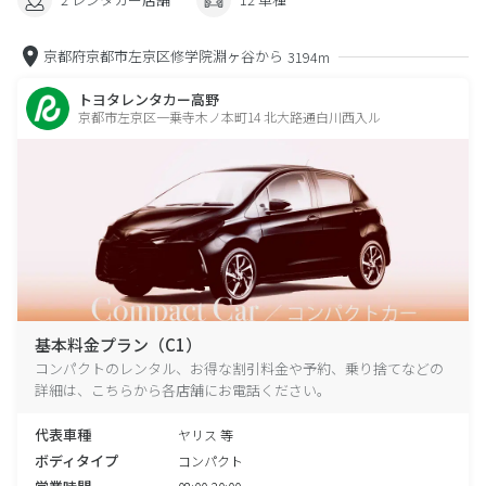
京都府京都市左京区修学院淵ヶ谷から
3194m
トヨタレンタカー高野
京都市左京区一乗寺木ノ本町14 北大路通白川西入ル
基本料金プラン（C1）
コンパクトのレンタル、お得な割引料金や予約、乗り捨てなどの
詳細は、こちらから各店舗にお電話ください。
代表車種
ヤリス 等
ボディタイプ
コンパクト