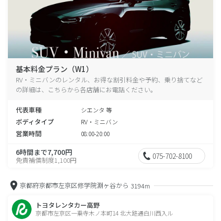
基本料金プラン（W1）
RV・ミニバンのレンタル、お得な割引料金や予約、乗り捨てなど
の詳細は、こちらから各店舗にお電話ください。
代表車種
シエンタ 等
ボディタイプ
RV・ミニバン
営業時間
08:00-20:00
6時間まで7,700円
075-702-8100
免責補償制度1,100円
京都府京都市左京区修学院淵ヶ谷から
3194m
トヨタレンタカー高野
京都市左京区一乗寺木ノ本町14 北大路通白川西入ル