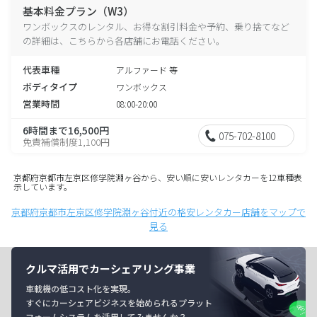
基本料金プラン（W3）
ワンボックスのレンタル、お得な割引料金や予約、乗り捨てなど
の詳細は、こちらから各店舗にお電話ください。
代表車種
アルファード 等
ボディタイプ
ワンボックス
営業時間
08:00-20:00
6時間まで16,500円
075-702-8100
免責補償制度1,100円
京都府京都市左京区修学院淵ヶ谷から、安い順に安いレンタカーを12車種表
示しています。
京都府京都市左京区修学院淵ヶ谷付近の格安レンタカー店舗をマップで
見る
クルマ活用でカーシェアリング事業
車載機の低コスト化を実現。
すぐにカーシェアビジネスを始められるプラット
フォームシステムを活用してみませんか？