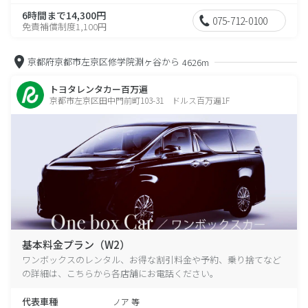
6時間まで14,300円
075-712-0100
免責補償制度1,100円
京都府京都市左京区修学院淵ヶ谷から
4626m
トヨタレンタカー百万遍
京都市左京区田中門前町103-31 ドルス百万遍1F
基本料金プラン（W2）
ワンボックスのレンタル、お得な割引料金や予約、乗り捨てなど
の詳細は、こちらから各店舗にお電話ください。
代表車種
ノア 等