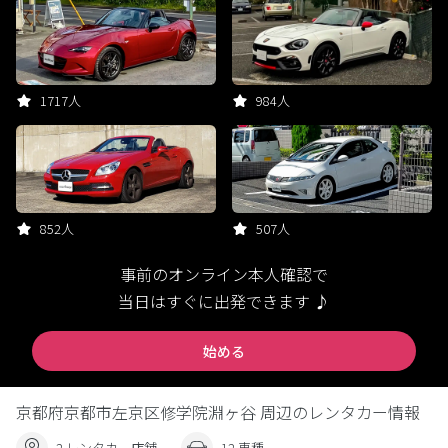
1717人
984人
852人
507人
事前のオンライン本人確認で
当日はすぐに出発できます ♪
始める
京都府京都市左京区修学院淵ヶ谷 周辺のレンタカー情報
2 レンタカー店舗
12 車種