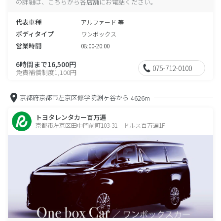
の詳細は、こちらから各店舗にお電話ください。
代表車種
アルファード 等
ボディタイプ
ワンボックス
営業時間
08:00-20:00
6時間まで16,500円
075-712-0100
免責補償制度1,100円
京都府京都市左京区修学院淵ヶ谷から
4626m
トヨタレンタカー百万遍
京都市左京区田中門前町103-31 ドルス百万遍1F