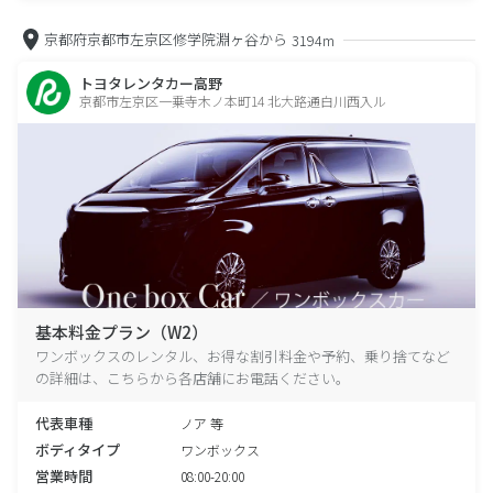
京都府京都市左京区修学院淵ヶ谷から
3194m
トヨタレンタカー高野
京都市左京区一乗寺木ノ本町14 北大路通白川西入ル
基本料金プラン（W2）
ワンボックスのレンタル、お得な割引料金や予約、乗り捨てなど
の詳細は、こちらから各店舗にお電話ください。
代表車種
ノア 等
ボディタイプ
ワンボックス
営業時間
08:00-20:00