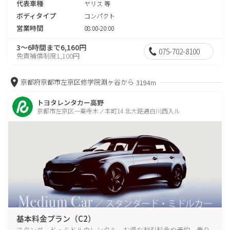
代表車種
ヤリス 等
ボディタイプ
コンパクト
営業時間
08:00-20:00
3～6時間まで6,160円
075-702-8100
免責補償制度1,100円
京都府京都市左京区修学院淵ヶ谷から
3194m
トヨタレンタカー高野
京都市左京区一乗寺木ノ本町14 北大路通白川西入ル
基本料金プラン（C2）
スタンダード・ミドルのレンタル、お得な割引料金や予約、乗り