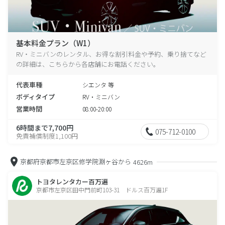
基本料金プラン（W1）
RV・ミニバンのレンタル、お得な割引料金や予約、乗り捨てなど
の詳細は、こちらから各店舗にお電話ください。
代表車種
シエンタ 等
ボディタイプ
RV・ミニバン
営業時間
08:00-20:00
6時間まで7,700円
075-712-0100
免責補償制度1,100円
京都府京都市左京区修学院淵ヶ谷から
4626m
トヨタレンタカー百万遍
京都市左京区田中門前町103-31 ドルス百万遍1F