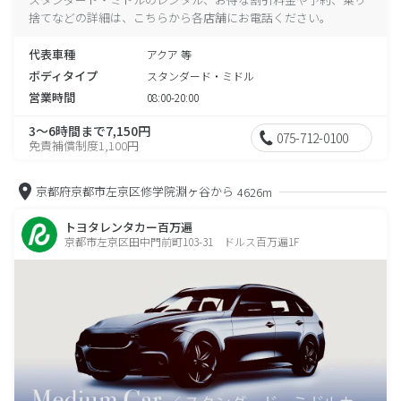
捨てなどの詳細は、こちらから各店舗にお電話ください。
代表車種
アクア 等
ボディタイプ
スタンダード・ミドル
営業時間
08:00-20:00
3～6時間まで7,150円
075-712-0100
免責補償制度1,100円
京都府京都市左京区修学院淵ヶ谷から
4626m
トヨタレンタカー百万遍
京都市左京区田中門前町103-31 ドルス百万遍1F