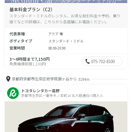
基本料金プラン（C2）
スタンダード・ミドルのレンタル、お得な割引料金や予約、乗り
捨てなどの詳細は、こちらから各店舗にお電話ください。
代表車種
アクア 等
ボディタイプ
スタンダード・ミドル
営業時間
08:00-20:00
3～6時間まで7,150円
075-702-8100
免責補償制度1,100円
京都府京都市左京区修学院淵ヶ谷から
3194m
トヨタレンタカー高野
京都市左京区一乗寺木ノ本町14 北大路通白川西入ル