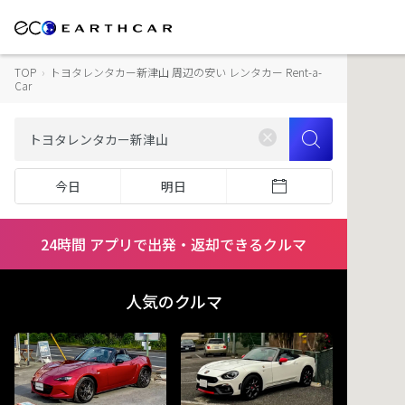
TOP
›
トヨタレンタカー新津山 周辺の安い レンタカー Rent-a-
Car
今日
明日
24時間 アプリで出発・返却できるクルマ
人気のクルマ