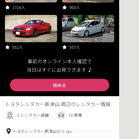
1716人
984人
852人
507人
事前のオンライン本人確認で
当日はすぐに出発できます ♪
始める
トヨタレンタカー新津山 周辺のレンタカー情報
2 レンタカー店舗
16 車種
トヨタレンタカー新津山から
0m