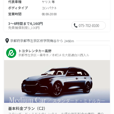
代表車種
ヤリス 等
ボディタイプ
コンパクト
営業時間
08:00-20:00
3～6時間まで6,160円
075-702-8100
免責補償制度1,100円
京都府京都市左京区修学院梅谷から
2468m
トヨタレンタカー高野
京都市左京区一乗寺木ノ本町14 北大路通白川西入ル
基本料金プラン（C2）
スタンダード・ミドルのレンタル、お得な割引料金や予約、乗り