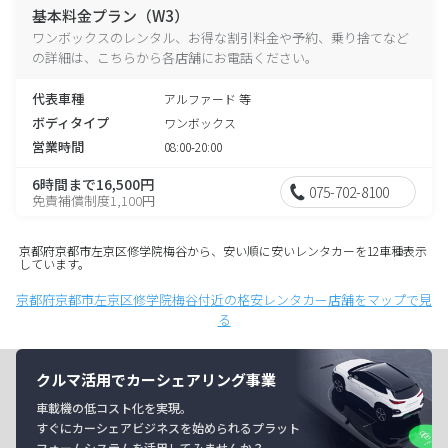
基本料金プラン（W3）
ワンボックスのレンタル、お得な割引料金や予約、乗り捨てなど
の詳細は、こちらから各店舗にお電話ください。
代表車種
アルファード 等
ボディタイプ
ワンボックス
営業時間
08:00-20:00
6時間まで16,500円
075-702-8100
免責補償制度1,100円
京都府京都市左京区修学院梅谷から、安い順に安いレンタカーを12車種表示
しています。
京都府京都市左京区修学院梅谷付近の格安レンタカー店舗をマップで見
る
クルマ活用でカーシェアリング事業
車載機の低コスト化を実現。
すぐにカーシェアビジネスを始められるプラット
フォームシステムを活用してみませんか？