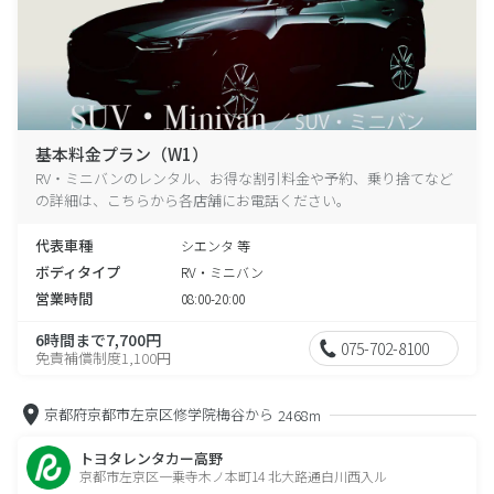
基本料金プラン（W1）
RV・ミニバンのレンタル、お得な割引料金や予約、乗り捨てなど
の詳細は、こちらから各店舗にお電話ください。
代表車種
シエンタ 等
ボディタイプ
RV・ミニバン
営業時間
08:00-20:00
6時間まで7,700円
075-702-8100
免責補償制度1,100円
京都府京都市左京区修学院梅谷から
2468m
トヨタレンタカー高野
京都市左京区一乗寺木ノ本町14 北大路通白川西入ル