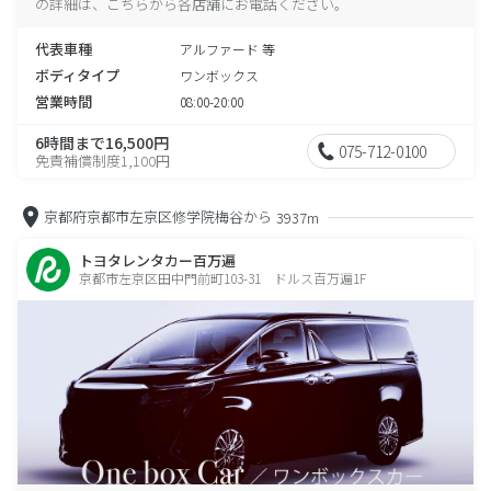
の詳細は、こちらから各店舗にお電話ください。
代表車種
アルファード 等
ボディタイプ
ワンボックス
営業時間
08:00-20:00
6時間まで16,500円
075-712-0100
免責補償制度1,100円
京都府京都市左京区修学院梅谷から
3937m
トヨタレンタカー百万遍
京都市左京区田中門前町103-31 ドルス百万遍1F