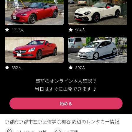
1717人
984人
852人
507人
事前のオンライン本人確認で
当日はすぐに出発できます ♪
始める
京都府京都市左京区修学院梅谷 周辺のレンタカー情報
2 レンタカー店舗
12 車種