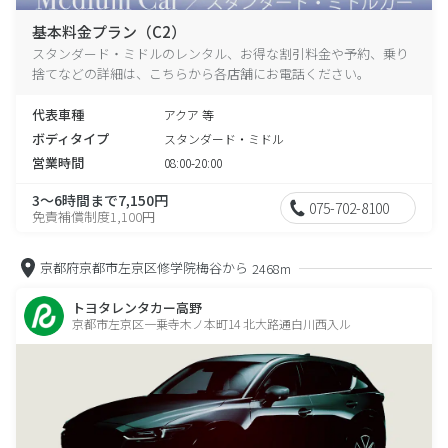
基本料金プラン（C2）
スタンダード・ミドルのレンタル、お得な割引料金や予約、乗り
捨てなどの詳細は、こちらから各店舗にお電話ください。
代表車種
アクア 等
ボディタイプ
スタンダード・ミドル
営業時間
08:00-20:00
3～6時間まで7,150円
075-702-8100
免責補償制度1,100円
京都府京都市左京区修学院梅谷から
2468m
トヨタレンタカー高野
京都市左京区一乗寺木ノ本町14 北大路通白川西入ル