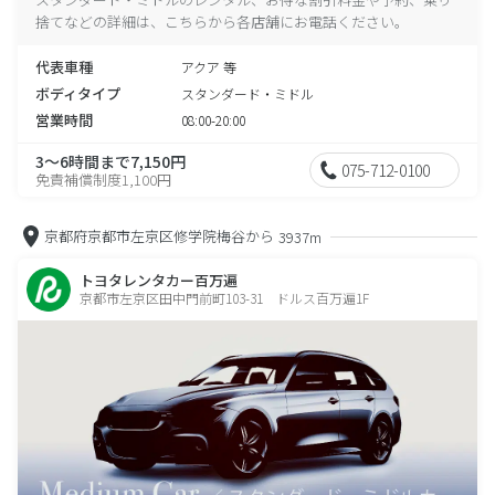
捨てなどの詳細は、こちらから各店舗にお電話ください。
代表車種
アクア 等
ボディタイプ
スタンダード・ミドル
営業時間
08:00-20:00
3～6時間まで7,150円
075-712-0100
免責補償制度1,100円
京都府京都市左京区修学院梅谷から
3937m
トヨタレンタカー百万遍
京都市左京区田中門前町103-31 ドルス百万遍1F