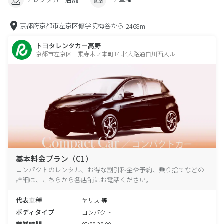
京都府京都市左京区修学院梅谷から
2468m
トヨタレンタカー高野
京都市左京区一乗寺木ノ本町14 北大路通白川西入ル
基本料金プラン（C1）
コンパクトのレンタル、お得な割引料金や予約、乗り捨てなどの
詳細は、こちらから各店舗にお電話ください。
代表車種
ヤリス 等
ボディタイプ
コンパクト