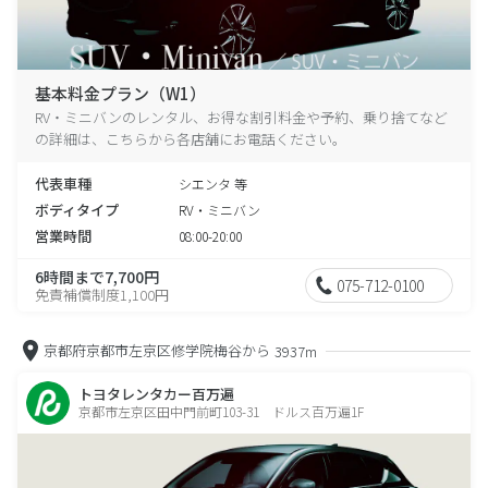
基本料金プラン（W1）
RV・ミニバンのレンタル、お得な割引料金や予約、乗り捨てなど
の詳細は、こちらから各店舗にお電話ください。
代表車種
シエンタ 等
ボディタイプ
RV・ミニバン
営業時間
08:00-20:00
6時間まで7,700円
075-712-0100
免責補償制度1,100円
京都府京都市左京区修学院梅谷から
3937m
トヨタレンタカー百万遍
京都市左京区田中門前町103-31 ドルス百万遍1F