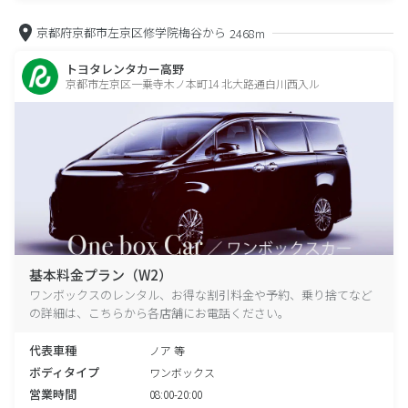
京都府京都市左京区修学院梅谷から
2468m
トヨタレンタカー高野
京都市左京区一乗寺木ノ本町14 北大路通白川西入ル
基本料金プラン（W2）
ワンボックスのレンタル、お得な割引料金や予約、乗り捨てなど
の詳細は、こちらから各店舗にお電話ください。
代表車種
ノア 等
ボディタイプ
ワンボックス
営業時間
08:00-20:00