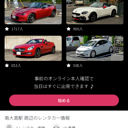
1717人
986人
853人
508人
事前のオンライン本人確認で
当日はすぐに出発できます ♪
始める
南大高駅 周辺のレンタカー情報
2 レンタカー店舗
18 車種