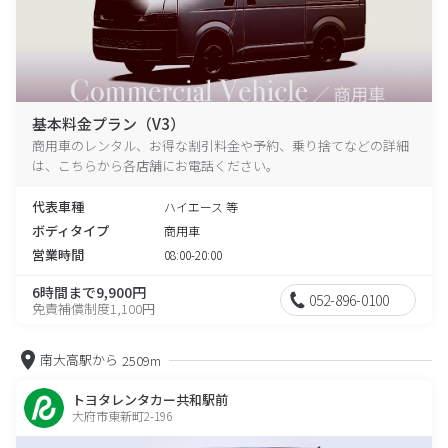
基本料金プラン（V3）
商用車のレンタル、お得な割引料金や予約、乗り捨てなどの詳細
は、こちらから各店舗にお電話ください。
代表車種
ハイエース 等
ボディタイプ
商用車
営業時間
08:00-20:00
6時間まで9,900円
052-896-0100
免責補償制度1,100円
南大高駅から
2509m
トヨタレンタカー共和駅前
大府市東新町2-196