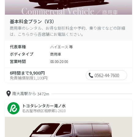
基本料金プラン（V3）
商用車のレンタル、お得な割引料金や予約、乗り捨てなどの詳細
は、こちらから各店舗にお電話ください。
代表車種
ハイエース 等
ボディタイプ
商用車
営業時間
08:00-20:00
6時間まで9,900円
0562-44-7600
免責補償制度1,100円
南大高駅から
3472m
トヨタレンタカー滝ノ水
名古屋市緑区相原郷1-2610