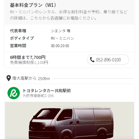
基本料金プラン（W1）
RV・ミニバンのレンタル、お得な割引料金や予約、乗り捨てなど
の詳細は、こちらから各店舗にお電話ください。
代表車種
シエンタ 等
ボディタイプ
RV・ミニバン
営業時間
08:00-20:00
6時間まで7,700円
052-896-0100
免責補償制度1,100円
南大高駅から
2509m
トヨタレンタカー共和駅前
大府市東新町2-196