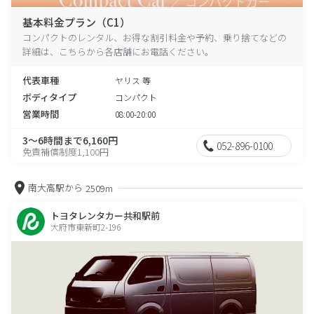
基本料金プラン（C1）
コンパクトのレンタル、お得な割引料金や予約、乗り捨てなどの
詳細は、こちらから各店舗にお電話ください。
代表車種
ヤリス 等
ボディタイプ
コンパクト
営業時間
08:00-20:00
3～6時間まで6,160円
052-896-0100
免責補償制度1,100円
南大高駅から
2509m
トヨタレンタカー共和駅前
大府市東新町2-196