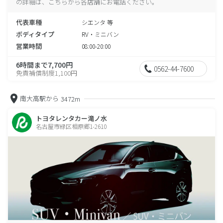
の詳細は、こちらから各店舗にお電話ください。
代表車種
シエンタ 等
ボディタイプ
RV・ミニバン
営業時間
08:00-20:00
6時間まで7,700円
0562-44-7600
免責補償制度1,100円
南大高駅から
3472m
トヨタレンタカー滝ノ水
名古屋市緑区相原郷1-2610