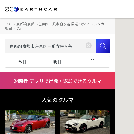
TOP
›
京都府京都市左京区一乗寺廐ヶ谷 周辺の安い レンタカー
Rent-a-Car
今日
明日
24時間 アプリで出発・返却できるクルマ
人気のクルマ