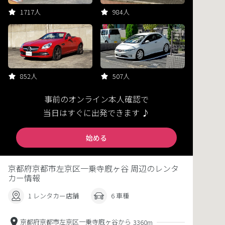
1717人
984人
852人
507人
事前のオンライン本人確認で
当日はすぐに出発できます ♪
始める
京都府京都市左京区一乗寺廐ヶ谷 周辺のレンタ
カー情報
1 レンタカー店舗
6 車種
京都府京都市左京区一乗寺廐ヶ谷から
3360m