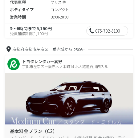
代表車種
ヤリス 等
ボディタイプ
コンパクト
営業時間
08:00-20:00
3～6時間まで6,160円
075-702-8100
免責補償制度1,100円
京都府京都市左京区一乗寺城から
2506m
トヨタレンタカー高野
京都市左京区一乗寺木ノ本町14 北大路通白川西入ル
基本料金プラン（C2）
スタンダード・ミドルのレンタル、お得な割引料金や予約、乗り