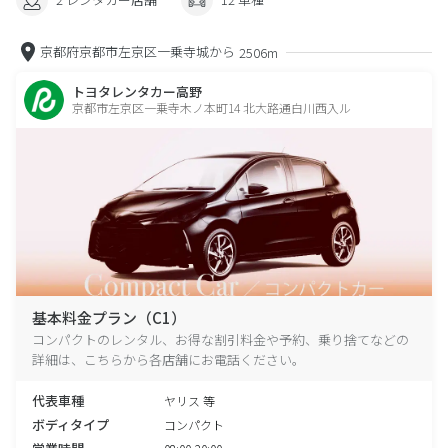
京都府京都市左京区一乗寺城から
2506m
トヨタレンタカー高野
京都市左京区一乗寺木ノ本町14 北大路通白川西入ル
基本料金プラン（C1）
コンパクトのレンタル、お得な割引料金や予約、乗り捨てなどの
詳細は、こちらから各店舗にお電話ください。
代表車種
ヤリス 等
ボディタイプ
コンパクト