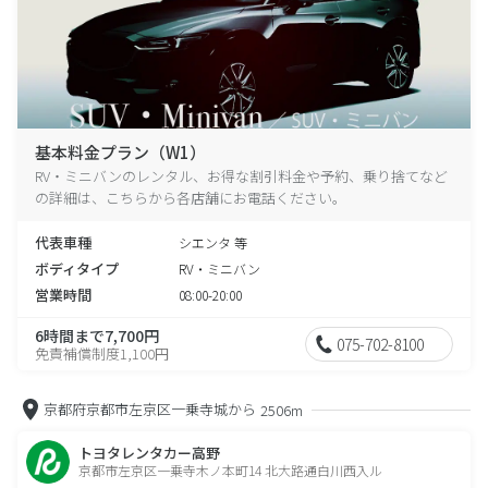
基本料金プラン（W1）
RV・ミニバンのレンタル、お得な割引料金や予約、乗り捨てなど
の詳細は、こちらから各店舗にお電話ください。
代表車種
シエンタ 等
ボディタイプ
RV・ミニバン
営業時間
08:00-20:00
6時間まで7,700円
075-702-8100
免責補償制度1,100円
京都府京都市左京区一乗寺城から
2506m
トヨタレンタカー高野
京都市左京区一乗寺木ノ本町14 北大路通白川西入ル