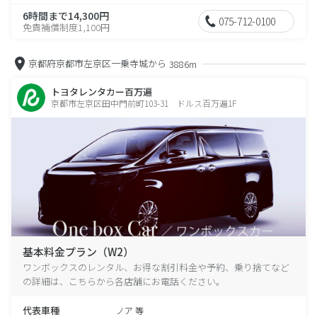
6時間まで14,300円
075-712-0100
免責補償制度1,100円
京都府京都市左京区一乗寺城から
3886m
トヨタレンタカー百万遍
京都市左京区田中門前町103-31 ドルス百万遍1F
基本料金プラン（W2）
ワンボックスのレンタル、お得な割引料金や予約、乗り捨てなど
の詳細は、こちらから各店舗にお電話ください。
代表車種
ノア 等