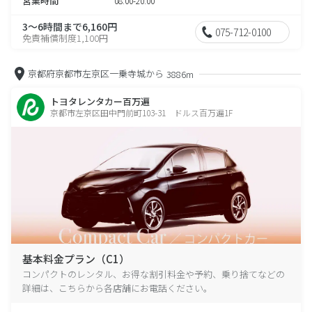
営業時間
08:00-20:00
3～6時間まで6,160円
075-712-0100
免責補償制度1,100円
京都府京都市左京区一乗寺城から
3886m
トヨタレンタカー百万遍
京都市左京区田中門前町103-31 ドルス百万遍1F
基本料金プラン（C1）
コンパクトのレンタル、お得な割引料金や予約、乗り捨てなどの
詳細は、こちらから各店舗にお電話ください。