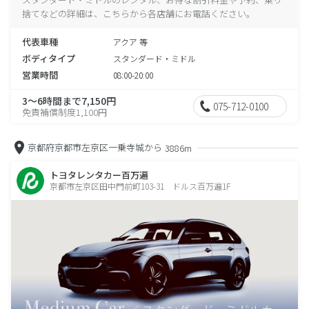
捨てなどの詳細は、こちらから各店舗にお電話ください。
代表車種
アクア 等
ボディタイプ
スタンダード・ミドル
営業時間
08:00-20:00
3～6時間まで7,150円
075-712-0100
免責補償制度1,100円
京都府京都市左京区一乗寺城から
3886m
トヨタレンタカー百万遍
京都市左京区田中門前町103-31 ドルス百万遍1F