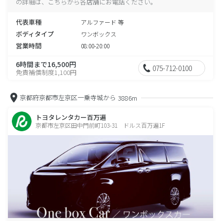
の詳細は、こちらから各店舗にお電話ください。
代表車種
アルファード 等
ボディタイプ
ワンボックス
営業時間
08:00-20:00
6時間まで16,500円
075-712-0100
免責補償制度1,100円
京都府京都市左京区一乗寺城から
3886m
トヨタレンタカー百万遍
京都市左京区田中門前町103-31 ドルス百万遍1F