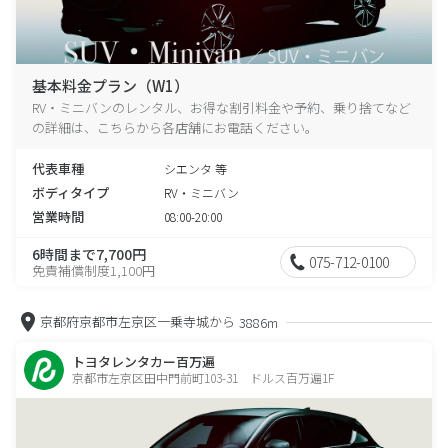
基本料金プラン（W1）
RV・ミニバンのレンタル、お得な割引料金や予約、乗り捨てなど
の詳細は、こちらから各店舗にお電話ください。
代表車種
シエンタ 等
ボディタイプ
RV・ミニバン
営業時間
08:00-20:00
6時間まで7,700円
075-712-0100
免責補償制度1,100円
京都府京都市左京区一乗寺城から
3886m
トヨタレンタカー百万遍
京都市左京区田中門前町103-31 ドルス百万遍1F