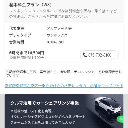
基本料金プラン（W3）
ワンボックスのレンタル、お得な割引料金や予約、乗り捨てなど
の詳細は、こちらから各店舗にお電話ください。
代表車種
アルファード 等
ボディタイプ
ワンボックス
営業時間
08:00-20:00
6時間まで16,500円
075-702-8100
免責補償制度1,100円
京都府京都市左京区一乗寺城から、安い順に安いレンタカーを12車種表示し
ています。
京都府京都市左京区一乗寺城付近の格安レンタカー店舗をマップで見る
クルマ活用でカーシェアリング事業
車載機の低コスト化を実現。
すぐにカーシェアビジネスを始められるプラット
フォームシステムを活用してみませんか？