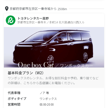
京都府京都市左京区一乗寺城から
2506m
トヨタレンタカー高野
京都市左京区一乗寺木ノ本町14 北大路通白川西入ル
基本料金プラン（W2）
ワンボックスのレンタル、お得な割引料金や予約、乗り捨てなど
の詳細は、こちらから各店舗にお電話ください。
代表車種
ノア 等
ボディタイプ
ワンボックス
営業時間
08:00-20:00