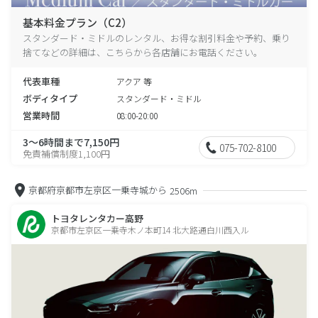
基本料金プラン（C2）
スタンダード・ミドルのレンタル、お得な割引料金や予約、乗り
捨てなどの詳細は、こちらから各店舗にお電話ください。
代表車種
アクア 等
ボディタイプ
スタンダード・ミドル
営業時間
08:00-20:00
3～6時間まで7,150円
075-702-8100
免責補償制度1,100円
京都府京都市左京区一乗寺城から
2506m
トヨタレンタカー高野
京都市左京区一乗寺木ノ本町14 北大路通白川西入ル