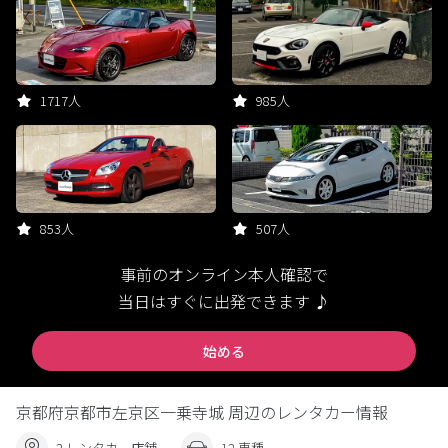
1717人
985人
853人
507人
事前のオンライン本人確認で
当日はすぐに出発できます ♪
始める
京都府京都市左京区一乗寺城 周辺のレンタカー情報
2 レンタカー店舗
12 車種