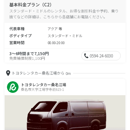
基本料金プラン（C2）
スタンダード・ミドルのレンタル、お得な割引料金や予約、乗り
捨てなどの詳細は、こちらから各店舗にお電話ください。
代表車種
アクア 等
ボディタイプ
スタンダード・ミドル
営業時間
08:00-20:00
3～6時間まで7,150円
0594-24-6030
免責補償制度1,100円
トヨタレンタカー桑名江場から
0m
トヨタレンタカー桑名江場
桑名市大字江場字寺前615-1