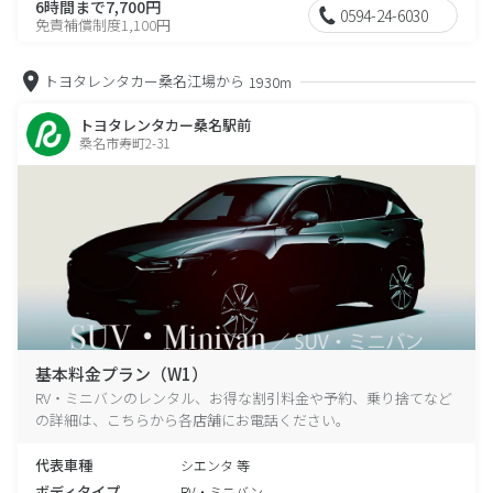
6時間まで7,700円
0594-24-6030
免責補償制度1,100円
トヨタレンタカー桑名江場から
1930m
トヨタレンタカー桑名駅前
桑名市寿町2-31
基本料金プラン（W1）
RV・ミニバンのレンタル、お得な割引料金や予約、乗り捨てなど
の詳細は、こちらから各店舗にお電話ください。
代表車種
シエンタ 等
ボディタイプ
RV・ミニバン