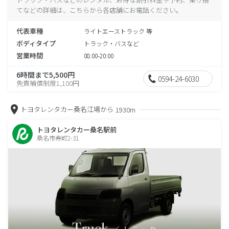
てなどの詳細は、こちらから各店舗にお電話ください。
代表車種
ライトエーストラック 等
ボディタイプ
トラック・バスなど
営業時間
08:00-20:00
6時間まで5,500円
0594-24-6030
免責補償制度1,100円
トヨタレンタカー桑名江場から
1930m
トヨタレンタカー桑名駅前
桑名市寿町2-31