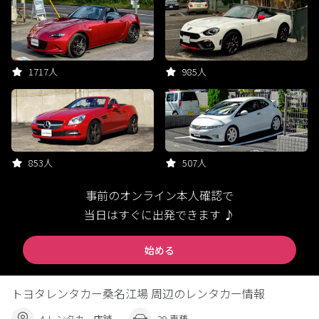
1717人
985人
853人
507人
事前のオンライン本人確認で
当日はすぐに出発できます ♪
始める
トヨタレンタカー桑名江場 周辺のレンタカー情報
4 レンタカー店舗
29 車種