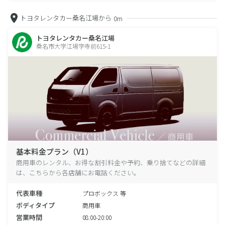
トヨタレンタカー桑名江場から
0m
トヨタレンタカー桑名江場
桑名市大字江場字寺前615-1
基本料金プラン（V1）
商用車のレンタル、お得な割引料金や予約、乗り捨てなどの詳細
は、こちらから各店舗にお電話ください。
代表車種
プロボックス 等
ボディタイプ
商用車
営業時間
08:00-20:00