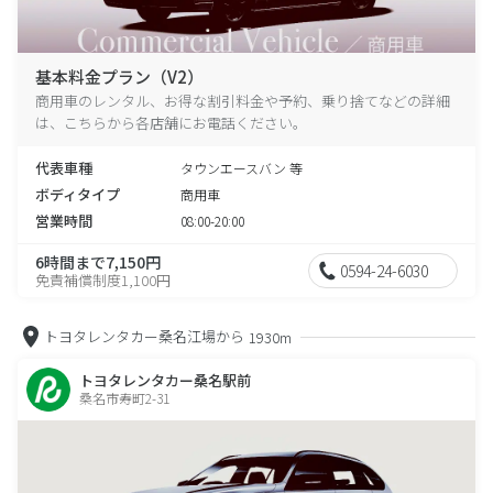
基本料金プラン（V2）
商用車のレンタル、お得な割引料金や予約、乗り捨てなどの詳細
は、こちらから各店舗にお電話ください。
代表車種
タウンエースバン 等
ボディタイプ
商用車
営業時間
08:00-20:00
6時間まで7,150円
0594-24-6030
免責補償制度1,100円
トヨタレンタカー桑名江場から
1930m
トヨタレンタカー桑名駅前
桑名市寿町2-31