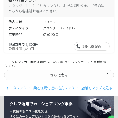
スタンダード・ミドルのレンタル、お得な割引料金、ご予約はこ
ちらから各店舗お電話ください。
代表車種
プリウス
ボディタイプ
スタンダード・ミドル
営業時間
08:00-20:00
6時間まで8,800円
0594-88-5555
免責補償1,430円
トヨタレンタカー桑名江場から、安い順に安いレンタカーを29車種表示して
います。
さらに表示
トヨタレンタカー桑名江場付近の格安レンタカー店舗をマップで見る
クルマ活用でカーシェアリング事業
車載機の低コスト化を実現。
すぐにカーシェアビジネスを始められるプラット