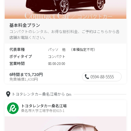
基本料金プラン
コンパクトのレンタル、お得な割引料金、ご予約はこちらから各
店舗お電話ください。
代表車種
パッソ 他 （車種指定不可）
ボディタイプ
コンパクト
営業時間
08:00-20:00
6時間まで5,720円
0594-88-5555
免責補償1,430円
トヨタレンタカー桑名江場から
0m
トヨタレンタカー桑名江場
桑名市大字江場字寺前615-1