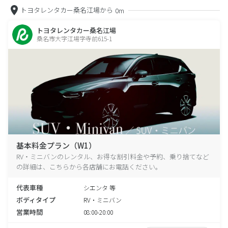
トヨタレンタカー桑名江場から
0m
トヨタレンタカー桑名江場
桑名市大字江場字寺前615-1
基本料金プラン（W1）
RV・ミニバンのレンタル、お得な割引料金や予約、乗り捨てなど
の詳細は、こちらから各店舗にお電話ください。
代表車種
シエンタ 等
ボディタイプ
RV・ミニバン
営業時間
08:00-20:00