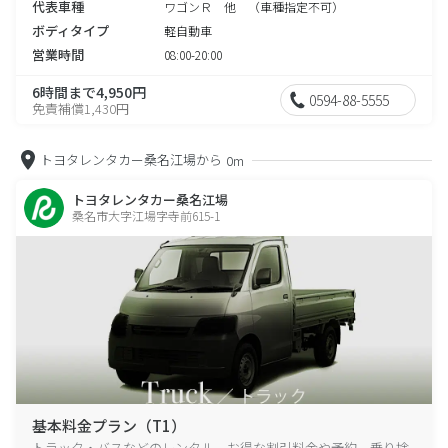
代表車種
ワゴンＲ 他 （車種指定不可）
ボディタイプ
軽自動車
営業時間
08:00-20:00
6時間まで4,950円
0594-88-5555
免責補償1,430円
トヨタレンタカー桑名江場から
0m
トヨタレンタカー桑名江場
桑名市大字江場字寺前615-1
基本料金プラン（T1）
トラック・バスなどのレンタル、お得な割引料金や予約、乗り捨