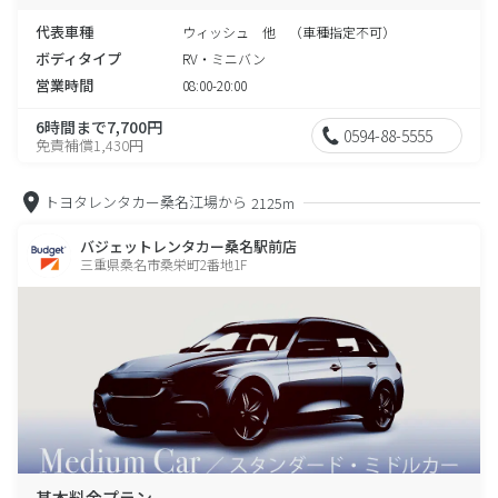
代表車種
ウィッシュ 他 （車種指定不可）
ボディタイプ
RV・ミニバン
営業時間
08:00-20:00
6時間まで7,700円
0594-88-5555
免責補償1,430円
トヨタレンタカー桑名江場から
2125m
バジェットレンタカー桑名駅前店
三重県桑名市桑栄町2番地1F
基本料金プラン