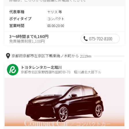
代表車種
ヤリス 等
ボディタイプ
コンパクト
営業時間
08:00-20:00
3～6時間まで6,160円
075-702-8100
免責補償制度1,100円
京都府京都市左京区下鴨東梅ノ木町から
2119m
トヨタレンタカー北堀川
京都市北区紫野西御所田町69-70 堀川通北大路下ル