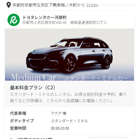
京都府京都市左京区下鴨東梅ノ木町から
2133m
トヨタレンタカー河原町
京都市上京区梶井町448-46 御車道通清和院口下ル
基本料金プラン（C2）
スタンダード・ミドルのレンタル、お得な割引料金や予約、乗り
捨てなどの詳細は、こちらから各店舗にお電話ください。
代表車種
アクア 等
ボディタイプ
スタンダード・ミドル
営業時間
08:00-20:00