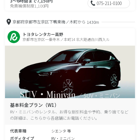
3～6時間まで7,150円
075-211-0100
免責補償制度1,100円
京都府京都市左京区下鴨東梅ノ木町から
1430m
トヨタレンタカー高野
京都市左京区一乗寺木ノ本町14 北大路通白川西入ル
基本料金プラン（W1）
RV・ミニバンのレンタル、お得な割引料金や予約、乗り捨てなど
の詳細は、こちらから各店舗にお電話ください。
代表車種
シエンタ 等
ボディタイプ
RV・ミニバン