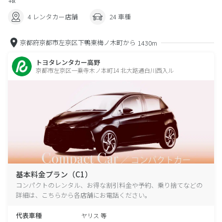
4 レンタカー店舗
24 車種
京都府京都市左京区下鴨東梅ノ木町から
1430m
トヨタレンタカー高野
京都市左京区一乗寺木ノ本町14 北大路通白川西入ル
基本料金プラン（C1）
コンパクトのレンタル、お得な割引料金や予約、乗り捨てなどの
詳細は、こちらから各店舗にお電話ください。
代表車種
ヤリス 等