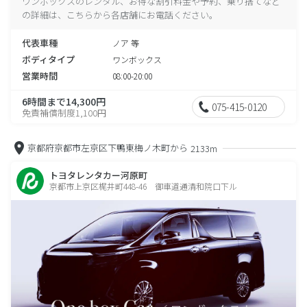
ワンボックスのレンタル、お得な割引料金や予約、乗り捨てなど
の詳細は、こちらから各店舗にお電話ください。
代表車種
ノア 等
ボディタイプ
ワンボックス
営業時間
08:00-20:00
6時間まで14,300円
075-415-0120
免責補償制度1,100円
京都府京都市左京区下鴨東梅ノ木町から
2133m
トヨタレンタカー河原町
京都市上京区梶井町448-46 御車道通清和院口下ル