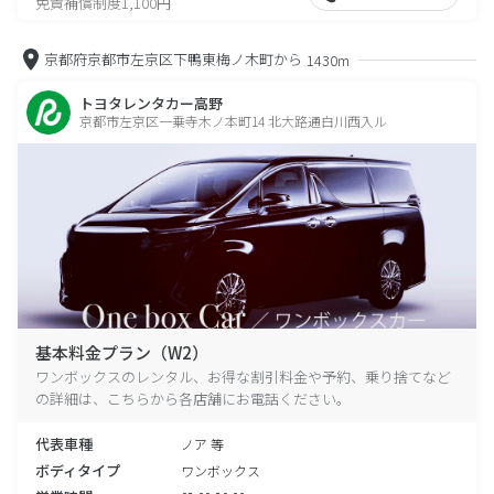
免責補償制度1,100円
京都府京都市左京区下鴨東梅ノ木町から
1430m
トヨタレンタカー高野
京都市左京区一乗寺木ノ本町14 北大路通白川西入ル
基本料金プラン（W2）
ワンボックスのレンタル、お得な割引料金や予約、乗り捨てなど
の詳細は、こちらから各店舗にお電話ください。
代表車種
ノア 等
ボディタイプ
ワンボックス