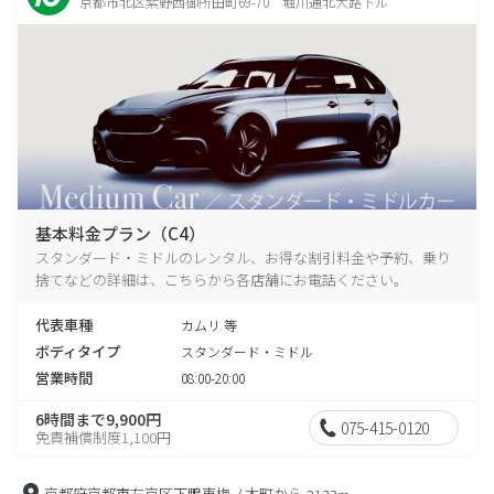
京都市北区紫野西御所田町69-70 堀川通北大路下ル
基本料金プラン（C4）
スタンダード・ミドルのレンタル、お得な割引料金や予約、乗り
捨てなどの詳細は、こちらから各店舗にお電話ください。
代表車種
カムリ 等
ボディタイプ
スタンダード・ミドル
営業時間
08:00-20:00
6時間まで9,900円
075-415-0120
免責補償制度1,100円
京都府京都市左京区下鴨東梅ノ木町から