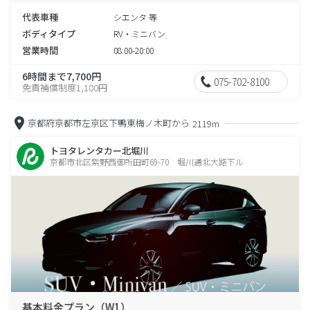
代表車種
シエンタ 等
ボディタイプ
RV・ミニバン
営業時間
08:00-20:00
6時間まで7,700円
075-702-8100
免責補償制度1,100円
京都府京都市左京区下鴨東梅ノ木町から
2119m
トヨタレンタカー北堀川
京都市北区紫野西御所田町69-70 堀川通北大路下ル
基本料金プラン（W1）