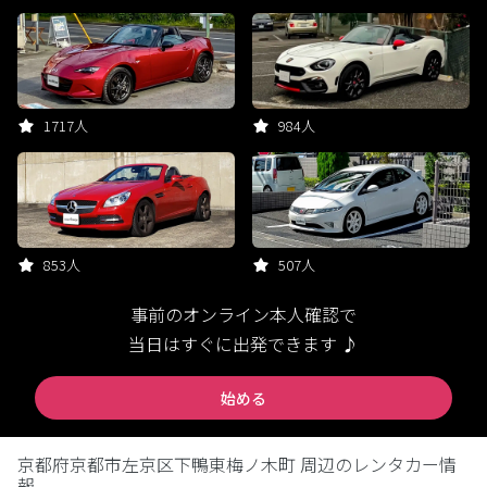
1717人
984人
853人
507人
事前のオンライン本人確認で
当日はすぐに出発できます ♪
始める
京都府京都市左京区下鴨東梅ノ木町 周辺のレンタカー情
報