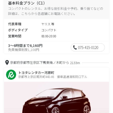
基本料金プラン（C1）
コンパクトのレンタル、お得な割引料金や予約、乗り捨てなどの
詳細は、こちらから各店舗にお電話ください。
代表車種
ヤリス 等
ボディタイプ
コンパクト
営業時間
08:00-20:00
3～6時間まで6,160円
075-415-0120
免責補償制度1,100円
京都府京都市左京区下鴨東梅ノ木町から
2133m
トヨタレンタカー河原町
京都市上京区梶井町448-46 御車道通清和院口下ル