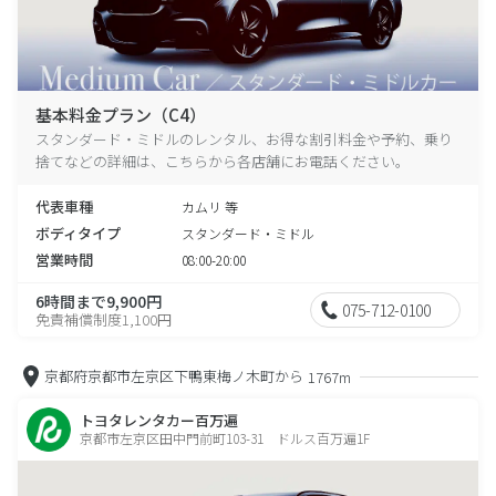
基本料金プラン（C4）
スタンダード・ミドルのレンタル、お得な割引料金や予約、乗り
捨てなどの詳細は、こちらから各店舗にお電話ください。
代表車種
カムリ 等
ボディタイプ
スタンダード・ミドル
営業時間
08:00-20:00
6時間まで9,900円
075-712-0100
免責補償制度1,100円
京都府京都市左京区下鴨東梅ノ木町から
1767m
トヨタレンタカー百万遍
京都市左京区田中門前町103-31 ドルス百万遍1F