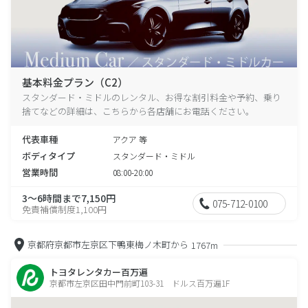
基本料金プラン（C2）
スタンダード・ミドルのレンタル、お得な割引料金や予約、乗り
捨てなどの詳細は、こちらから各店舗にお電話ください。
代表車種
アクア 等
ボディタイプ
スタンダード・ミドル
営業時間
08:00-20:00
3～6時間まで7,150円
075-712-0100
免責補償制度1,100円
京都府京都市左京区下鴨東梅ノ木町から
1767m
トヨタレンタカー百万遍
京都市左京区田中門前町103-31 ドルス百万遍1F