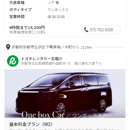
代表車種
ノア 等
ボディタイプ
ワンボックス
営業時間
08:00-20:00
6時間まで14,300円
075-702-8100
免責補償制度1,100円
京都府京都市左京区下鴨東梅ノ木町から
2119m
トヨタレンタカー北堀川
京都市北区紫野西御所田町69-70 堀川通北大路下ル
基本料金プラン（W2）