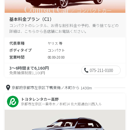
基本料金プラン（C1）
コンパクトのレンタル、お得な割引料金や予約、乗り捨てなどの
詳細は、こちらから各店舗にお電話ください。
代表車種
ヤリス 等
ボディタイプ
コンパクト
営業時間
08:00-20:00
3～6時間まで6,160円
075-211-0100
免責補償制度1,100円
京都府京都市左京区下鴨東梅ノ木町から
1430m
トヨタレンタカー高野
京都市左京区一乗寺木ノ本町14 北大路通白川西入ル