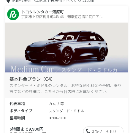
2133m
トヨタレンタカー河原町
京都市上京区梶井町448-46 御車道通清和院口下ル
基本料金プラン（C4）
スタンダード・ミドルのレンタル、お得な割引料金や予約、乗り
捨てなどの詳細は、こちらから各店舗にお電話ください。
代表車種
カムリ 等
ボディタイプ
スタンダード・ミドル
営業時間
08:00-20:00
6時間まで9,900円
075-211-0100