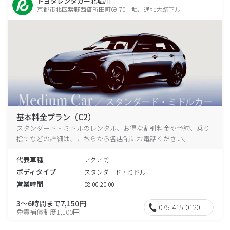
トヨタレンタカー北堀川
京都市北区紫野西御所田町69-70 堀川通北大路下ル
基本料金プラン（C2）
スタンダード・ミドルのレンタル、お得な割引料金や予約、乗り
捨てなどの詳細は、こちらから各店舗にお電話ください。
代表車種
アクア 等
ボディタイプ
スタンダード・ミドル
営業時間
08:00-20:00
3～6時間まで7,150円
075-415-0120
免責補償制度1,100円