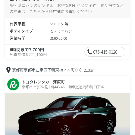
RV・ミニバンのレンタル、お得な割引料金や予約、乗り捨てなど
の詳細は、こちらから各店舗にお電話ください。
代表車種
シエンタ 等
ボディタイプ
RV・ミニバン
営業時間
08:00-20:00
6時間まで7,700円
075-415-0120
免責補償制度1,100円
京都府京都市左京区下鴨東梅ノ木町から
2133m
トヨタレンタカー河原町
京都市上京区梶井町448-46 御車道通清和院口下ル