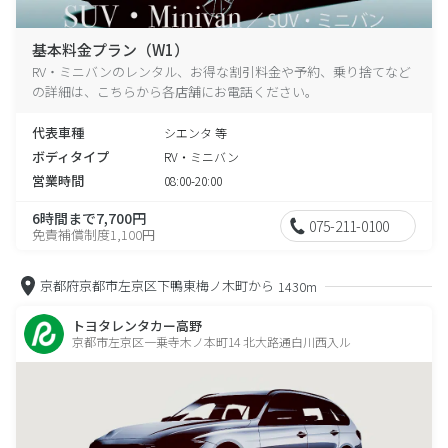
基本料金プラン（W1）
RV・ミニバンのレンタル、お得な割引料金や予約、乗り捨てなど
の詳細は、こちらから各店舗にお電話ください。
代表車種
シエンタ 等
ボディタイプ
RV・ミニバン
営業時間
08:00-20:00
6時間まで7,700円
075-211-0100
免責補償制度1,100円
京都府京都市左京区下鴨東梅ノ木町から
1430m
トヨタレンタカー高野
京都市左京区一乗寺木ノ本町14 北大路通白川西入ル