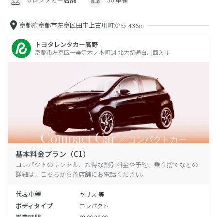
京都府京都市左京区田中上古川町から
436m
トヨタレンタカー高野
京都市左京区一乗寺木ノ本町14 北大路通白川西入ル
基本料金プラン（C1）
コンパクトのレンタル、お得な割引料金や予約、乗り捨てなどの
詳細は、こちらから各店舗にお電話ください。
代表車種
ヤリス 等
ボディタイプ
コンパクト