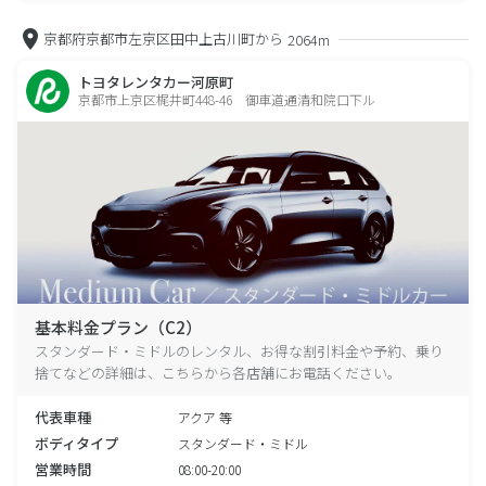
京都府京都市左京区田中上古川町から
2064m
トヨタレンタカー河原町
京都市上京区梶井町448-46 御車道通清和院口下ル
基本料金プラン（C2）
スタンダード・ミドルのレンタル、お得な割引料金や予約、乗り
捨てなどの詳細は、こちらから各店舗にお電話ください。
代表車種
アクア 等
ボディタイプ
スタンダード・ミドル
営業時間
08:00-20:00