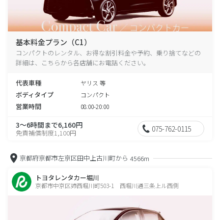
基本料金プラン（C1）
コンパクトのレンタル、お得な割引料金や予約、乗り捨てなどの
詳細は、こちらから各店舗にお電話ください。
代表車種
ヤリス 等
ボディタイプ
コンパクト
営業時間
08:00-20:00
3～6時間まで6,160円
075-762-0115
免責補償制度1,100円
京都府京都市左京区田中上古川町から
4566m
トヨタレンタカー堀川
京都市中京区姉西堀川町503-1 西堀川通三条上ル西側