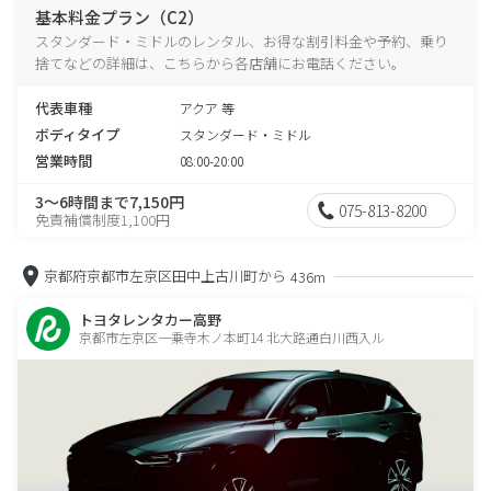
基本料金プラン（C2）
スタンダード・ミドルのレンタル、お得な割引料金や予約、乗り
捨てなどの詳細は、こちらから各店舗にお電話ください。
代表車種
アクア 等
ボディタイプ
スタンダード・ミドル
営業時間
08:00-20:00
3～6時間まで7,150円
075-813-8200
免責補償制度1,100円
京都府京都市左京区田中上古川町から
436m
トヨタレンタカー高野
京都市左京区一乗寺木ノ本町14 北大路通白川西入ル