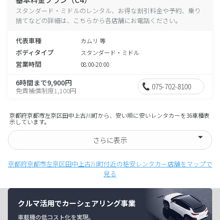
スタンダード・ミドルのレンタル、お得な割引料金や予約、乗り
捨てなどの詳細は、こちらから各店舗にお電話ください。
代表車種
カムリ 等
ボディタイプ
スタンダード・ミドル
営業時間
08:00-20:00
6時間まで9,900円
075-702-8100
免責補償制度1,100円
京都府京都市左京区田中上古川町から、安い順に安いレンタカーを36車種表
示しています。
さらに表示
京都府京都市左京区田中上古川町付近の格安レンタカー店舗をマップで
見る
クルマ活用でカーシェアリング事業
車載機の低コスト化を実現。