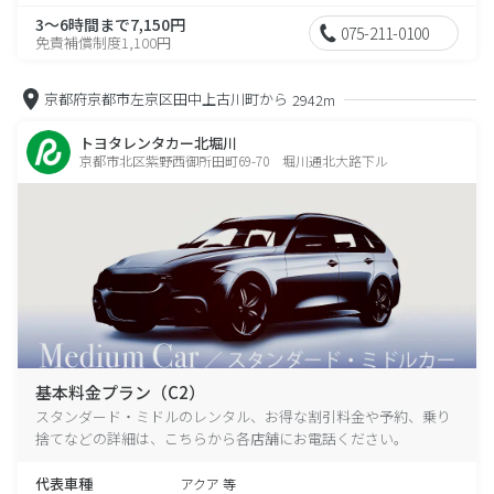
3～6時間まで7,150円
075-211-0100
免責補償制度1,100円
京都府京都市左京区田中上古川町から
2942m
トヨタレンタカー北堀川
京都市北区紫野西御所田町69-70 堀川通北大路下ル
基本料金プラン（C2）
スタンダード・ミドルのレンタル、お得な割引料金や予約、乗り
捨てなどの詳細は、こちらから各店舗にお電話ください。
代表車種
アクア 等