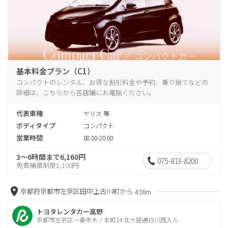
基本料金プラン（C1）
コンパクトのレンタル、お得な割引料金や予約、乗り捨てなどの
詳細は、こちらから各店舗にお電話ください。
代表車種
ヤリス 等
ボディタイプ
コンパクト
営業時間
08:00-20:00
3～6時間まで6,160円
075-813-8200
免責補償制度1,100円
京都府京都市左京区田中上古川町から
436m
トヨタレンタカー高野
京都市左京区一乗寺木ノ本町14 北大路通白川西入ル