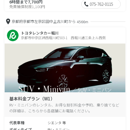
6時間まで7,700円
075-762-0115
免責補償制度1,100円
京都府京都市左京区田中上古川町から
4566m
トヨタレンタカー堀川
京都市中京区姉西堀川町503-1 西堀川通三条上ル西側
基本料金プラン（W1）
RV・ミニバンのレンタル、お得な割引料金や予約、乗り捨てなど
の詳細は、こちらから各店舗にお電話ください。
代表車種
シエンタ 等
ボディタイプ
RV・ミニバン