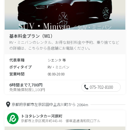
基本料金プラン（W1）
RV・ミニバンのレンタル、お得な割引料金や予約、乗り捨てなど
の詳細は、こちらから各店舗にお電話ください。
代表車種
シエンタ 等
ボディタイプ
RV・ミニバン
営業時間
08:00-20:00
6時間まで7,700円
075-702-8100
免責補償制度1,100円
京都府京都市左京区田中上古川町から
2064m
トヨタレンタカー河原町
京都市上京区梶井町448-46 御車道通清和院口下ル