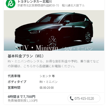
トヨタレンタカー北堀川
京都市北区紫野西御所田町69-70 堀川通北大路下ル
基本料金プラン（W1）
RV・ミニバンのレンタル、お得な割引料金や予約、乗り捨てなど
の詳細は、こちらから各店舗にお電話ください。
代表車種
シエンタ 等
ボディタイプ
RV・ミニバン
営業時間
08:00-20:00
6時間まで7,700円
075-415-0120
免責補償制度1,100円