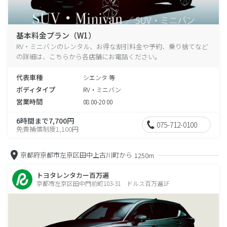
基本料金プラン（W1）
RV・ミニバンのレンタル、お得な割引料金や予約、乗り捨てなど
の詳細は、こちらから各店舗にお電話ください。
代表車種
シエンタ 等
ボディタイプ
RV・ミニバン
営業時間
08:00-20:00
6時間まで7,700円
075-712-0100
免責補償制度1,100円
京都府京都市左京区田中上古川町から
1250m
トヨタレンタカー百万遍
京都市左京区田中門前町103-31 ドルス百万遍1F