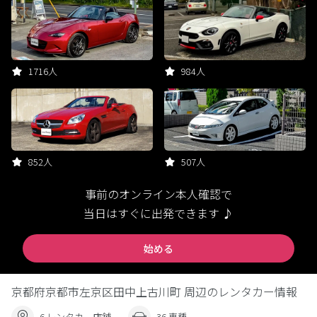
1716人
984人
852人
507人
事前のオンライン本人確認で
当日はすぐに出発できます ♪
始める
京都府京都市左京区田中上古川町 周辺のレンタカー情報
6 レンタカー店舗
36 車種