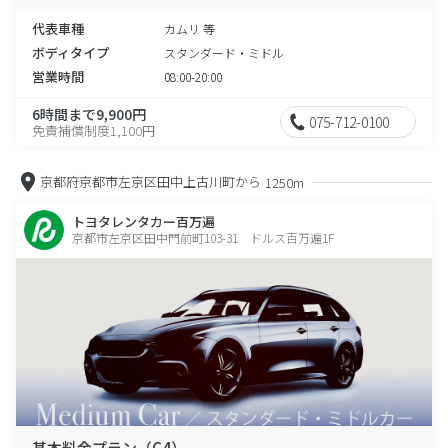
代表車種
カムリ 等
ボディタイプ
スタンダード・ミドル
営業時間
08:00-20:00
6時間まで9,900円
075-712-0100
免責補償制度1,100円
京都府京都市左京区田中上古川町から
1250m
トヨタレンタカー百万遍
京都市左京区田中門前町103-31 ドルス百万遍1F
基本料金プラン（C4）