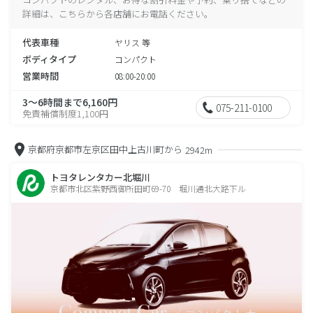
詳細は、こちらから各店舗にお電話ください。
代表車種
ヤリス 等
ボディタイプ
コンパクト
営業時間
08:00-20:00
3～6時間まで6,160円
075-211-0100
免責補償制度1,100円
京都府京都市左京区田中上古川町から
2942m
トヨタレンタカー北堀川
京都市北区紫野西御所田町69-70 堀川通北大路下ル