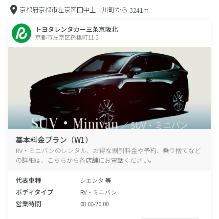
京都府京都市左京区田中上古川町から
3241m
トヨタレンタカー三条京阪北
京都市左京区孫橋町11-2
基本料金プラン（W1）
RV・ミニバンのレンタル、お得な割引料金や予約、乗り捨てなど
の詳細は、こちらから各店舗にお電話ください。
代表車種
シエンタ 等
ボディタイプ
RV・ミニバン
営業時間
08:00-20:00