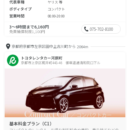
代表車種
ヤリス 等
ボディタイプ
コンパクト
営業時間
08:00-20:00
3～6時間まで6,160円
075-702-8100
免責補償制度1,100円
京都府京都市左京区田中上古川町から
2064m
トヨタレンタカー河原町
京都市上京区梶井町448-46 御車道通清和院口下ル
基本料金プラン（C1）
コンパクトのレンタル、お得な割引料金や予約、乗り捨てなどの