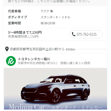
捨てなどの詳細は、こちらから各店舗にお電話ください。
代表車種
アクア 等
ボディタイプ
スタンダード・ミドル
営業時間
08:00-20:00
3～6時間まで7,150円
075-762-0115
免責補償制度1,100円
京都府京都市左京区田中上古川町から
4566m
トヨタレンタカー堀川
京都市中京区姉西堀川町503-1 西堀川通三条上ル西側