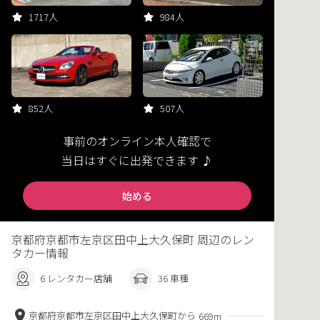
1717人
984人
852人
507人
事前のオンライン本人確認で
当日はすぐに出発できます ♪
始める
京都府京都市左京区田中上大久保町 周辺のレン
タカー情報
6 レンタカー店舗
36 車種
京都府京都市左京区田中上大久保町から
669m