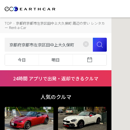
TOP
›
京都府京都市左京区田中上大久保町 周辺の安い レンタカ
ー Rent-a-Car
今日
明日
24時間 アプリで出発・返却できるクルマ
人気のクルマ