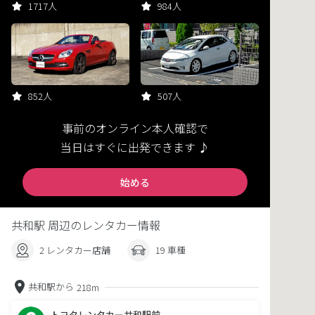
1717人
984人
852人
507人
事前のオンライン本人確認で
当日はすぐに出発できます ♪
始める
共和駅 周辺のレンタカー情報
2 レンタカー店舗
19 車種
共和駅から
218m
トヨタレンタカー共和駅前