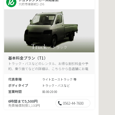
大府市東新町2-196
基本料金プラン（T1）
トラック・バスなどのレンタル、お得な割引料金や予
約、乗り捨てなどの詳細は、こちらから各店舗にお電
話ください。
代表車種
ライトエーストラック 等
ボディタイプ
トラック・バスなど
営業時間
08:00-20:00
6時間まで5,500円
0562-44-7600
免責補償制度1,100円