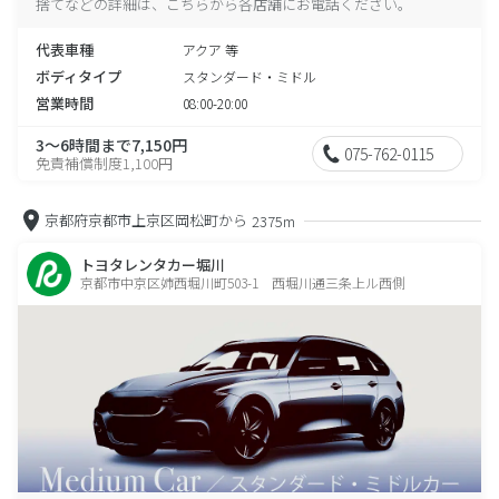
捨てなどの詳細は、こちらから各店舗にお電話ください。
代表車種
アクア 等
ボディタイプ
スタンダード・ミドル
営業時間
08:00-20:00
3～6時間まで7,150円
075-762-0115
免責補償制度1,100円
京都府京都市上京区岡松町から
2375m
トヨタレンタカー堀川
京都市中京区姉西堀川町503-1 西堀川通三条上ル西側