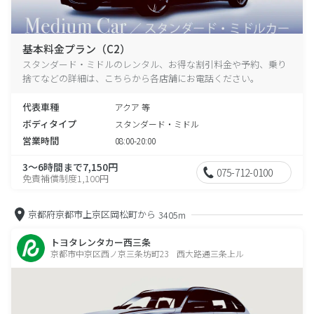
基本料金プラン（C2）
スタンダード・ミドルのレンタル、お得な割引料金や予約、乗り
捨てなどの詳細は、こちらから各店舗にお電話ください。
代表車種
アクア 等
ボディタイプ
スタンダード・ミドル
営業時間
08:00-20:00
3～6時間まで7,150円
075-712-0100
免責補償制度1,100円
京都府京都市上京区岡松町から
3405m
トヨタレンタカー西三条
京都市中京区西ノ京三条坊町23 西大路通三条上ル