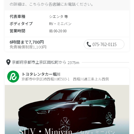
の詳細は、こちらから各店舗にお電話ください。
代表車種
シエンタ 等
ボディタイプ
RV・ミニバン
営業時間
08:00-20:00
6時間まで7,700円
075-762-0115
免責補償制度1,100円
京都府京都市上京区岡松町から
2375m
トヨタレンタカー堀川
京都市中京区姉西堀川町503-1 西堀川通三条上ル西側