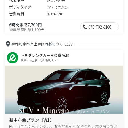
代表車種
シエンタ 等
ボディタイプ
RV・ミニバン
営業時間
08:00-20:00
6時間まで7,700円
075-702-8100
免責補償制度1,100円
京都府京都市上京区岡松町から
2275m
トヨタレンタカー三条京阪北
京都市左京区孫橋町11-2
基本料金プラン（W1）
RV・ミニバンのレンタル、お得な割引料金や予約、乗り捨てなど