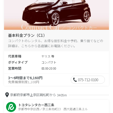
基本料金プラン（C1）
コンパクトのレンタル、お得な割引料金や予約、乗り捨てなどの
詳細は、こちらから各店舗にお電話ください。
代表車種
ヤリス 等
ボディタイプ
コンパクト
営業時間
08:00-20:00
3～6時間まで6,160円
075-712-0100
免責補償制度1,100円
京都府京都市上京区岡松町から
3405m
トヨタレンタカー西三条
京都市中京区西ノ京三条坊町23 西大路通三条上ル