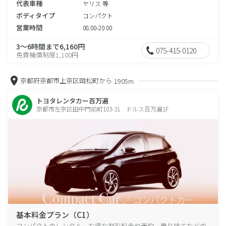
代表車種
ヤリス 等
ボディタイプ
コンパクト
営業時間
08:00-20:00
3～6時間まで6,160円
075-415-0120
免責補償制度1,100円
京都府京都市上京区岡松町から
1905m
トヨタレンタカー百万遍
京都市左京区田中門前町103-31 ドルス百万遍1F
基本料金プラン（C1）
コンパクトのレンタル、お得な割引料金や予約、乗り捨てなどの