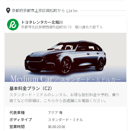
京都府京都市上京区岡松町から
1247m
トヨタレンタカー北堀川
京都市北区紫野西御所田町69-70 堀川通北大路下ル
基本料金プラン（C2）
スタンダード・ミドルのレンタル、お得な割引料金や予約、乗り
捨てなどの詳細は、こちらから各店舗にお電話ください。
代表車種
アクア 等
ボディタイプ
スタンダード・ミドル
営業時間
08:00-20:00