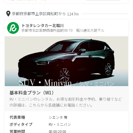
京都府京都市上京区岡松町から
1247m
トヨタレンタカー北堀川
京都市北区紫野西御所田町69-70 堀川通北大路下ル
基本料金プラン（W1）
RV・ミニバンのレンタル、お得な割引料金や予約、乗り捨てなど
の詳細は、こちらから各店舗にお電話ください。
代表車種
シエンタ 等
ボディタイプ
RV・ミニバン
営業時間
08:00-20:00