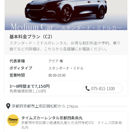
基本料金プラン（C2）
スタンダード・ミドルのレンタル、お得な割引料金や予約、乗り
捨てなどの詳細は、こちらから各店舗にお電話ください。
代表車種
アクア 等
ボディタイプ
スタンダード・ミドル
営業時間
08:00-20:00
3～6時間まで7,150円
075-811-1100
免責補償制度1,100円
京都府京都市上京区岡松町から
2761m
タイムズカーレンタル京都四条烏丸
京都市中京区錦小路通烏丸東入元法然寺町678 タイムズ四条烏
丸内