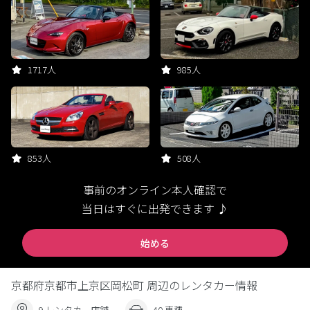
1717人
985人
853人
508人
事前のオンライン本人確認で
当日はすぐに出発できます ♪
始める
京都府京都市上京区岡松町 周辺のレンタカー情報
9 レンタカー店舗
40 車種