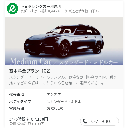
トヨタレンタカー河原町
京都市上京区梶井町448-46 御車道通清和院口下ル
基本料金プラン（C2）
スタンダード・ミドルのレンタル、お得な割引料金や予約、乗り
捨てなどの詳細は、こちらから各店舗にお電話ください。
代表車種
アクア 等
ボディタイプ
スタンダード・ミドル
営業時間
08:00-20:00
3～6時間まで7,150円
075-211-0100
免責補償制度1,100円