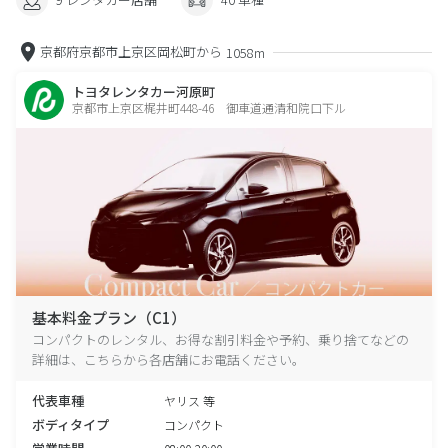
京都府京都市上京区岡松町から
1058m
トヨタレンタカー河原町
京都市上京区梶井町448-46 御車道通清和院口下ル
基本料金プラン（C1）
コンパクトのレンタル、お得な割引料金や予約、乗り捨てなどの
詳細は、こちらから各店舗にお電話ください。
代表車種
ヤリス 等
ボディタイプ
コンパクト