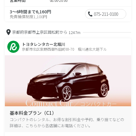
営業時間
08:00-20:00
3～6時間まで6,160円
075-211-0100
免責補償制度1,100円
京都府京都市上京区岡松町から
1247m
トヨタレンタカー北堀川
京都市北区紫野西御所田町69-70 堀川通北大路下ル
基本料金プラン（C1）
コンパクトのレンタル、お得な割引料金や予約、乗り捨てなどの
詳細は、こちらから各店舗にお電話ください。