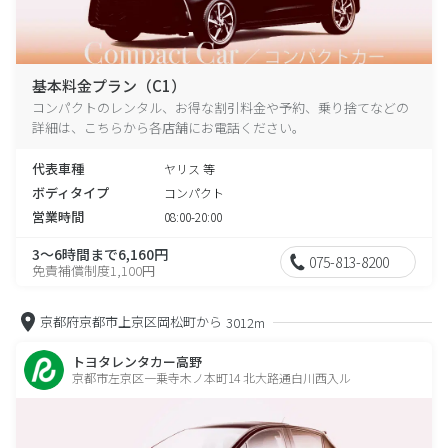
基本料金プラン（C1）
コンパクトのレンタル、お得な割引料金や予約、乗り捨てなどの
詳細は、こちらから各店舗にお電話ください。
代表車種
ヤリス 等
ボディタイプ
コンパクト
営業時間
08:00-20:00
3～6時間まで6,160円
075-813-8200
免責補償制度1,100円
京都府京都市上京区岡松町から
3012m
トヨタレンタカー高野
京都市左京区一乗寺木ノ本町14 北大路通白川西入ル