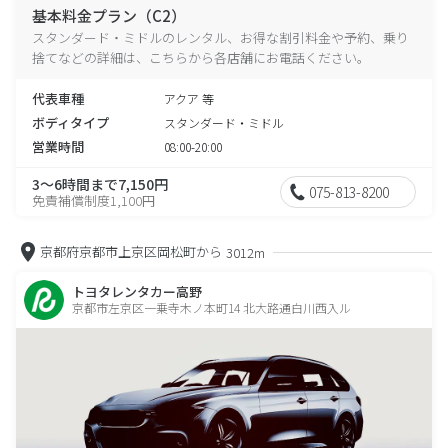
基本料金プラン（C2）
スタンダード・ミドルのレンタル、お得な割引料金や予約、乗り
捨てなどの詳細は、こちらから各店舗にお電話ください。
代表車種
アクア 等
ボディタイプ
スタンダード・ミドル
営業時間
08:00-20:00
3～6時間まで7,150円
075-813-8200
免責補償制度1,100円
京都府京都市上京区岡松町から
3012m
トヨタレンタカー高野
京都市左京区一乗寺木ノ本町14 北大路通白川西入ル