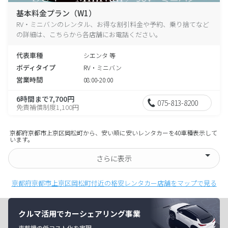
基本料金プラン（W1）
RV・ミニバンのレンタル、お得な割引料金や予約、乗り捨てなど
の詳細は、こちらから各店舗にお電話ください。
代表車種
シエンタ 等
ボディタイプ
RV・ミニバン
営業時間
08:00-20:00
6時間まで7,700円
075-813-8200
免責補償制度1,100円
京都府京都市上京区岡松町から、安い順に安いレンタカーを40車種表示して
います。
さらに表示
京都府京都市上京区岡松町付近の格安レンタカー店舗をマップで見る
クルマ活用でカーシェアリング事業
車載機の低コスト化を実現。