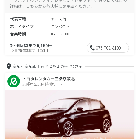
詳細は、こちらから各店舗にお電話ください。
代表車種
ヤリス 等
ボディタイプ
コンパクト
営業時間
08:00-20:00
3～6時間まで6,160円
075-702-8100
免責補償制度1,100円
京都府京都市上京区岡松町から
2275m
トヨタレンタカー三条京阪北
京都市左京区孫橋町11-2