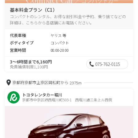
基本料金プラン（C1）
コンパクトのレンタル、お得な割引料金や予約、乗り捨てなどの
詳細は、こちらから各店舗にお電話ください。
代表車種
ヤリス 等
ボディタイプ
コンパクト
営業時間
08:00-20:00
3～6時間まで6,160円
075-762-0115
免責補償制度1,100円
京都府京都市上京区岡松町から
2375m
トヨタレンタカー堀川
京都市中京区姉西堀川町503-1 西堀川通三条上ル西側