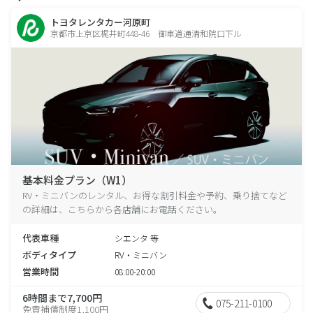
トヨタレンタカー河原町
京都市上京区梶井町448-46 御車道通清和院口下ル
基本料金プラン（W1）
RV・ミニバンのレンタル、お得な割引料金や予約、乗り捨てなど
の詳細は、こちらから各店舗にお電話ください。
代表車種
シエンタ 等
ボディタイプ
RV・ミニバン
営業時間
08:00-20:00
6時間まで7,700円
075-211-0100
免責補償制度1,100円