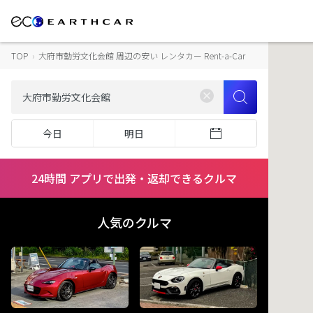
TOP
›
大府市勤労文化会館 周辺の安い レンタカー Rent-a-Car
今日
明日
24時間 アプリで出発・返却できるクルマ
人気のクルマ