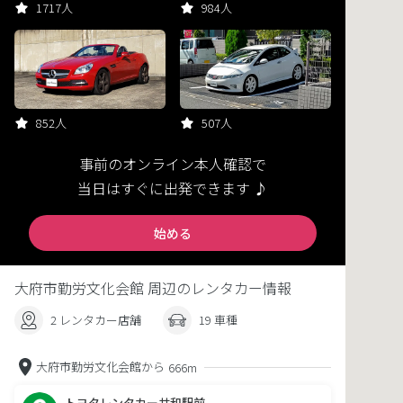
1717人
984人
852人
507人
事前のオンライン本人確認で
当日はすぐに出発できます ♪
始める
大府市勤労文化会館 周辺のレンタカー情報
2 レンタカー店舗
19 車種
大府市勤労文化会館から
666m
トヨタレンタカー共和駅前