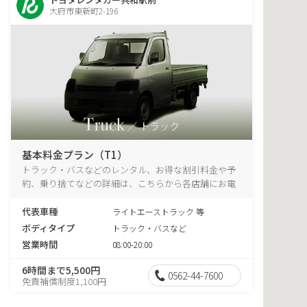
大府市東新町2-196
基本料金プラン（T1）
トラック・バスなどのレンタル、お得な割引料金や予
約、乗り捨てなどの詳細は、こちらから各店舗にお電
話ください。
代表車種
ライトエーストラック 等
ボディタイプ
トラック・バスなど
営業時間
08:00-20:00
6時間まで5,500円
0562-44-7600
免責補償制度1,100円