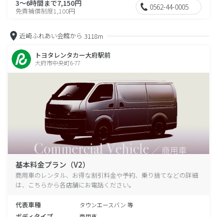
3～6時間まで7,150円
0562-44-0005
免責補償制度1,100円
近崎ふれあい会館から
3118m
トヨタレンタカー大府駅前
大府市中央町6-77
基本料金プラン（V2）
商用車のレンタル、お得な割引料金や予約、乗り捨てなどの詳細
は、こちらから各店舗にお電話ください。
代表車種
タウンエースバン 等
ボディタイプ
商用車