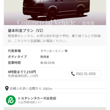
基本料金プラン（V2）
商用車のレンタル、お得な割引料金や予約、乗り捨てなどの詳細
は、こちらから各店舗にお電話ください。
代表車種
タウンエースバン 等
ボディタイプ
商用車
営業時間
08:00-20:00
6時間まで7,150円
0562-91-4300
免責補償制度1,100円
近崎ふれあい会館から
3085m
トヨタレンタカー刈谷恩田
刈谷市築地町1-4-7