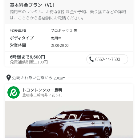
基本料金プラン（V1）
商用車のレンタル、お得な割引料金や予約、乗り捨てなどの詳細
は、こちらから各店舗にお電話ください。
代表車種
プロボックス 等
ボディタイプ
商用車
営業時間
08:00-20:00
6時間まで6,600円
0562-44-7600
免責補償制度1,100円
近崎ふれあい会館から
2908m
トヨタレンタカー豊明
豊明市三崎町井ノ花6-10