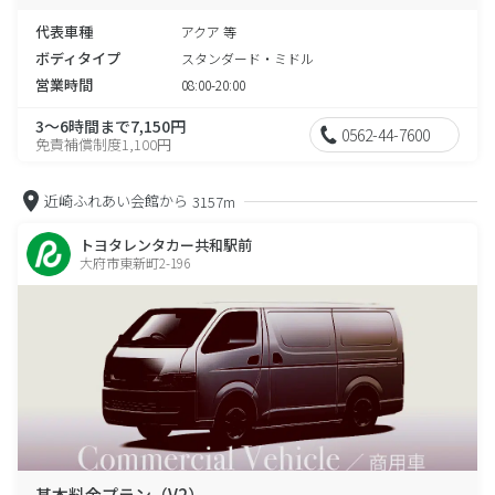
代表車種
アクア 等
ボディタイプ
スタンダード・ミドル
営業時間
08:00-20:00
3～6時間まで7,150円
0562-44-7600
免責補償制度1,100円
近崎ふれあい会館から
3157m
トヨタレンタカー共和駅前
大府市東新町2-196
基本料金プラン（V2）