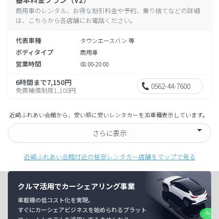
商用車のレンタル、お得な割引料金や予約、乗り捨てなどの詳細
は、こちらから各店舗にお電話ください。
代表車種
タウンエースバン 等
ボディタイプ
商用車
営業時間
08:00-20:00
6時間まで7,150円
0562-44-7600
免責補償制度1,100円
近崎ふれあい会館から、安い順に安いレンタカーを38車種表示しています。
さらに表示
近崎ふれあい会館付近の格安レンタカー店舗をマップで見る
クルマ活用でカーシェアリング事業
車載機の低コスト化を実現。
すぐにカーシェアビジネスを始められるプラット