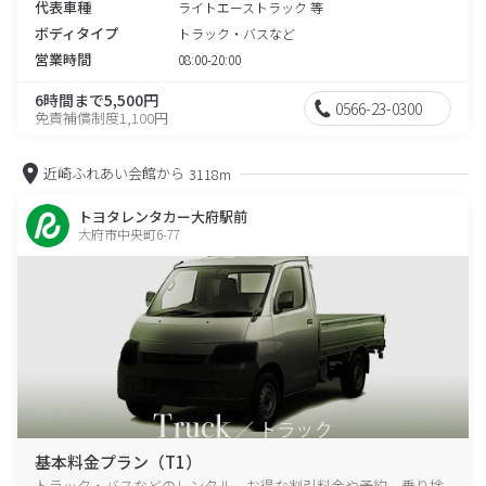
代表車種
ライトエーストラック 等
ボディタイプ
トラック・バスなど
営業時間
08:00-20:00
6時間まで5,500円
0566-23-0300
免責補償制度1,100円
近崎ふれあい会館から
3118m
トヨタレンタカー大府駅前
大府市中央町6-77
基本料金プラン（T1）
トラック・バスなどのレンタル、お得な割引料金や予約、乗り捨