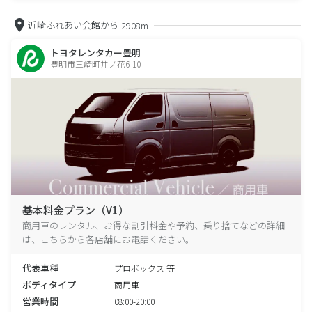
近崎ふれあい会館から
2908m
トヨタレンタカー豊明
豊明市三崎町井ノ花6-10
基本料金プラン（V1）
商用車のレンタル、お得な割引料金や予約、乗り捨てなどの詳細
は、こちらから各店舗にお電話ください。
代表車種
プロボックス 等
ボディタイプ
商用車
営業時間
08:00-20:00