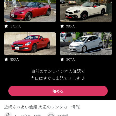
1717人
985人
853人
507人
事前のオンライン本人確認で
当日はすぐに出発できます ♪
始める
近崎ふれあい会館 周辺のレンタカー情報
4 レンタカー店舗
38 車種