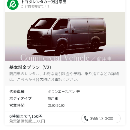
トヨタレンタカー刈谷恩田
刈谷市築地町1-4-7
基本料金プラン（V2）
商用車のレンタル、お得な割引料金や予約、乗り捨てなどの詳細
は、こちらから各店舗にお電話ください。
代表車種
タウンエースバン 等
ボディタイプ
商用車
営業時間
08:00-20:00
6時間まで7,150円
0566-23-0300
免責補償制度1,100円