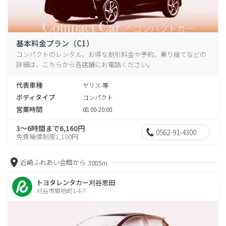
基本料金プラン（C1）
コンパクトのレンタル、お得な割引料金や予約、乗り捨てなどの
詳細は、こちらから各店舗にお電話ください。
代表車種
ヤリス 等
ボディタイプ
コンパクト
営業時間
08:00-20:00
3～6時間まで6,160円
0562-91-4300
免責補償制度1,100円
近崎ふれあい会館から
3085m
トヨタレンタカー刈谷恩田
刈谷市築地町1-4-7