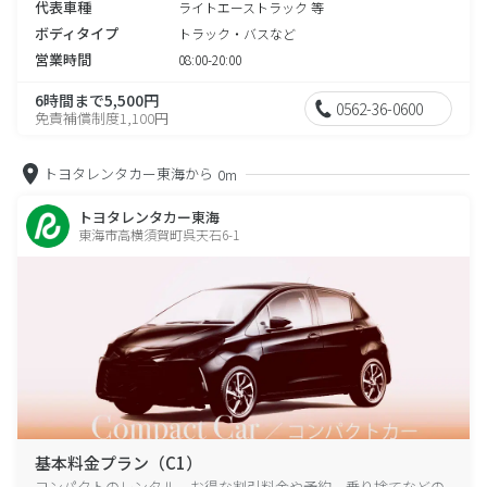
代表車種
ライトエーストラック 等
ボディタイプ
トラック・バスなど
営業時間
08:00-20:00
6時間まで5,500円
0562-36-0600
免責補償制度1,100円
トヨタレンタカー東海から
0m
トヨタレンタカー東海
東海市高横須賀町呉天石6-1
基本料金プラン（C1）
コンパクトのレンタル、お得な割引料金や予約、乗り捨てなどの