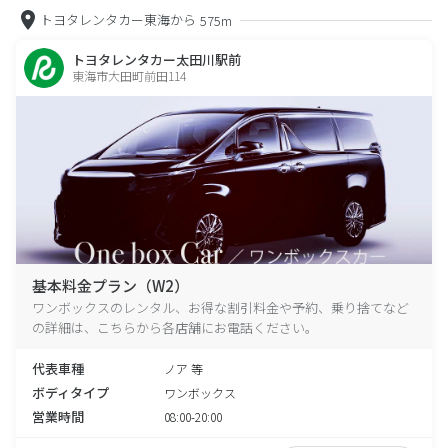
トヨタレンタカー東海から
575m
トヨタレンタカー太田川駅前
東海市大田町前田114
基本料金プラン（W2）
ワンボックスのレンタル、お得な割引料金や予約、乗り捨てなど
の詳細は、こちらから各店舗にお電話ください。
代表車種
ノア 等
ボディタイプ
ワンボックス
営業時間
08:00-20:00