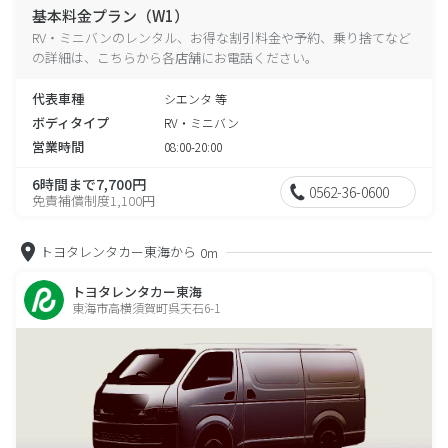
基本料金プラン（W1）
RV・ミニバンのレンタル、お得な割引料金や予約、乗り捨てなど
の詳細は、こちらから各店舗にお電話ください。
代表車種
シエンタ 等
ボディタイプ
RV・ミニバン
営業時間
08:00-20:00
6時間まで7,700円
0562-36-0600
免責補償制度1,100円
トヨタレンタカー東海から
0m
トヨタレンタカー東海
東海市高横須賀町呉天石6-1