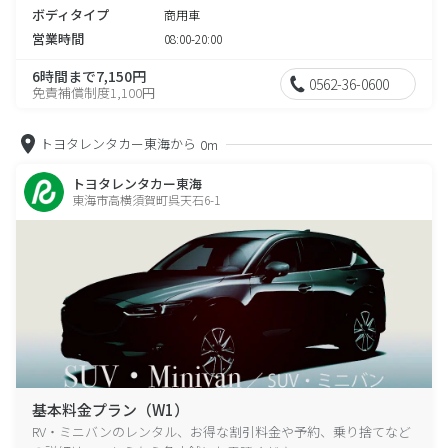
ボディタイプ
商用車
営業時間
08:00-20:00
6時間まで7,150円
0562-36-0600
免責補償制度1,100円
トヨタレンタカー東海から
0m
トヨタレンタカー東海
東海市高横須賀町呉天石6-1
基本料金プラン（W1）
RV・ミニバンのレンタル、お得な割引料金や予約、乗り捨てなど