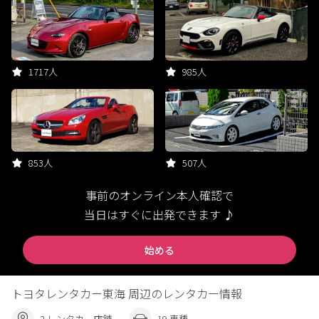
1717人
985人
853人
507人
事前のオンライン本人確認で
当日はすぐに出発できます ♪
始める
トヨタレンタカー東海 周辺のレンタカー情報
2 レンタカー店舗
19 車種