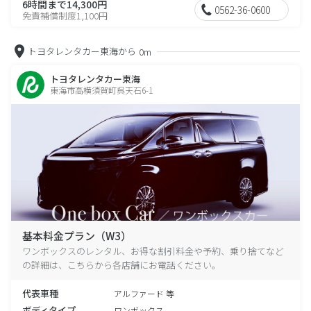
6時間まで14,300円
0562-36-0600
免責補償制度1,100円
トヨタレンタカー東海から
0m
トヨタレンタカー東海
東海市高横須賀町呉天石6-1
基本料金プラン（W3）
ワンボックスのレンタル、お得な割引料金や予約、乗り捨てなど
の詳細は、こちらから各店舗にお電話ください。
代表車種
アルファード 等
ボディタイプ
ワンボックス