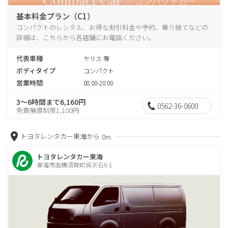
基本料金プラン（C1）
コンパクトのレンタル、お得な割引料金や予約、乗り捨てなどの
詳細は、こちらから各店舗にお電話ください。
代表車種
ヤリス 等
ボディタイプ
コンパクト
営業時間
08:00-20:00
3～6時間まで6,160円
0562-36-0600
免責補償制度1,100円
トヨタレンタカー東海から
0m
トヨタレンタカー東海
東海市高横須賀町呉天石6-1