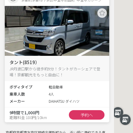
タント(8519）
JR丹波口駅から徒歩約9分！タントがカーシェアで登
場！京都観光をもっと自由に！
ボディタイプ
軽自動車
乗車人数
4人
メーカー
DAIHATSU ダイハツ
9時間で1,000円
予約へ
距離料金 180円/10km
京都府京都市左京区岡崎北御所町から、近い順に予約できる車