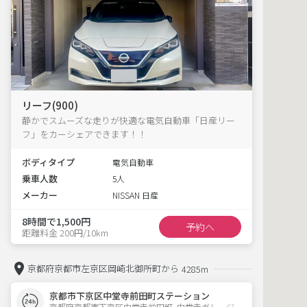
リーフ(900)
静かでスムーズな走りが快適な電気自動車「日産リー
フ」をカーシェアできます！！
ボディタイプ
電気自動車
乗車人数
5人
メーカー
NISSAN 日産
8時間で1,500円
予約へ
距離料金 200円/10km
京都府京都市左京区岡崎北御所町から
4285m
京都市下京区中堂寺前田町ステーション
京都府京都市下京区中堂寺前田町  中堂寺ガレージ