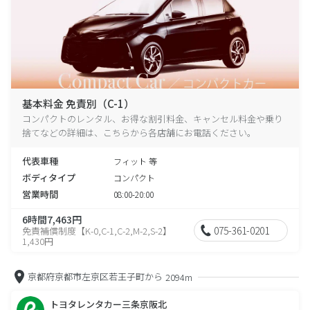
基本料金 免責別（C-1）
コンパクトのレンタル、お得な割引料金、キャンセル料金や乗り
捨てなどの詳細は、こちらから各店舗にお電話ください。
代表車種
フィット 等
ボディタイプ
コンパクト
営業時間
08:00-20:00
6時間7,463円
075-361-0201
免責補償制度【K-0,C-1,C-2,M-2,S-2】
1,430円
京都府京都市左京区若王子町から
2094m
トヨタレンタカー三条京阪北