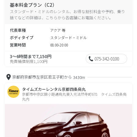
基本料金プラン（C2）
スタンダード・ミドルのレンタル、お得な割引料金や予約、乗り
捨てなどの詳細は、こちらから各店舗にお電話ください。
代表車種
アクア 等
ボディタイプ
スタンダード・ミドル
営業時間
08:00-20:00
3～6時間まで7,150円
075-342-0100
免責補償制度1,100円
京都府京都市左京区若王子町から
3430m
タイムズカーレンタル京都四条烏丸
京都市中京区錦小路通烏丸東入元法然寺町678 タイムズ四条烏
丸内