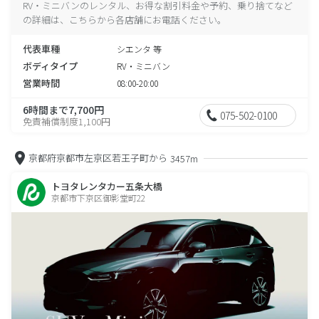
RV・ミニバンのレンタル、お得な割引料金や予約、乗り捨てなど
の詳細は、こちらから各店舗にお電話ください。
代表車種
シエンタ 等
ボディタイプ
RV・ミニバン
営業時間
08:00-20:00
6時間まで7,700円
075-502-0100
免責補償制度1,100円
京都府京都市左京区若王子町から
3457m
トヨタレンタカー五条大橋
京都市下京区御影堂町22