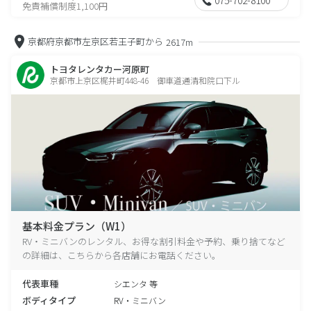
免責補償制度1,100円
京都府京都市左京区若王子町から
2617m
トヨタレンタカー河原町
京都市上京区梶井町448-46 御車道通清和院口下ル
基本料金プラン（W1）
RV・ミニバンのレンタル、お得な割引料金や予約、乗り捨てなど
の詳細は、こちらから各店舗にお電話ください。
代表車種
シエンタ 等
ボディタイプ
RV・ミニバン