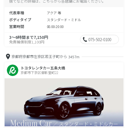
捨てなどの詳細は、こちらから各店舗にお電話ください。
代表車種
アクア 等
ボディタイプ
スタンダード・ミドル
営業時間
08:00-20:00
3～6時間まで7,150円
075-502-0100
免責補償制度1,100円
京都府京都市左京区若王子町から
3457m
トヨタレンタカー五条大橋
京都市下京区御影堂町22