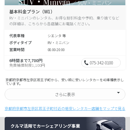
基本料金プラン（W1）
RV・ミニバンのレンタル、お得な割引料金や予約、乗り捨てなど
の詳細は、こちらから各店舗にお電話ください。
代表車種
シエンタ 等
ボディタイプ
RV・ミニバン
営業時間
08:00-20:00
6時間まで7,700円
075-342-0100
免責補償制度1,100円
京都府京都市左京区若王子町から、安い順に安いレンタカーを40車種表示し
ています。
さらに表示
京都府京都市左京区若王子町付近の格安レンタカー店舗をマップで見る
クルマ活用でカーシェアリング事業