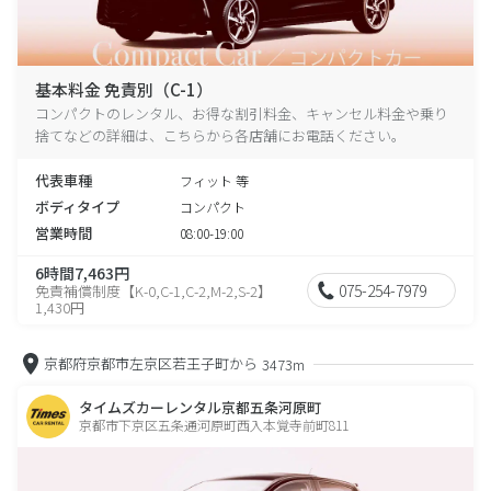
基本料金 免責別（C-1）
コンパクトのレンタル、お得な割引料金、キャンセル料金や乗り
捨てなどの詳細は、こちらから各店舗にお電話ください。
代表車種
フィット 等
ボディタイプ
コンパクト
営業時間
08:00-19:00
6時間7,463円
075-254-7979
免責補償制度【K-0,C-1,C-2,M-2,S-2】
1,430円
京都府京都市左京区若王子町から
3473m
タイムズカーレンタル京都五条河原町
京都市下京区五条通河原町西入本覚寺前町811