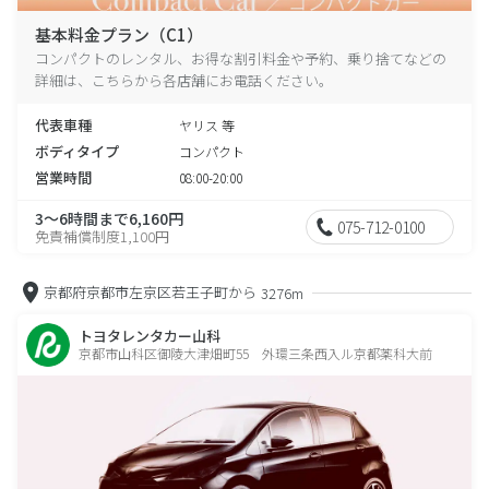
基本料金プラン（C1）
コンパクトのレンタル、お得な割引料金や予約、乗り捨てなどの
詳細は、こちらから各店舗にお電話ください。
代表車種
ヤリス 等
ボディタイプ
コンパクト
営業時間
08:00-20:00
3～6時間まで6,160円
075-712-0100
免責補償制度1,100円
京都府京都市左京区若王子町から
3276m
トヨタレンタカー山科
京都市山科区御陵大津畑町55 外環三条西入ル京都薬科大前