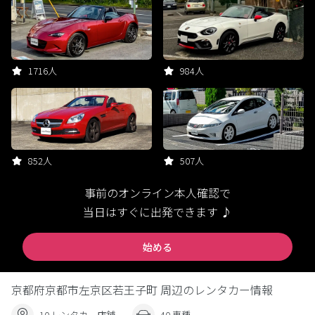
1716人
984人
852人
507人
事前のオンライン本人確認で
当日はすぐに出発できます ♪
始める
京都府京都市左京区若王子町 周辺のレンタカー情報
10 レンタカー店舗
40 車種