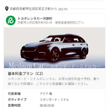
京都府京都市左京区若王子町から
2617m
トヨタレンタカー河原町
京都市上京区梶井町448-46 御車道通清和院口下ル
基本料金プラン（C2）
スタンダード・ミドルのレンタル、お得な割引料金や予約、乗り
捨てなどの詳細は、こちらから各店舗にお電話ください。
代表車種
アクア 等
ボディタイプ
スタンダード・ミドル
営業時間
08:00-20:00