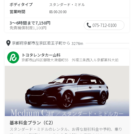
ボディタイプ
スタンダード・ミドル
営業時間
08:00-20:00
3～6時間まで7,150円
075-712-0100
免責補償制度1,100円
京都府京都市左京区若王子町から
3276m
トヨタレンタカー山科
京都市山科区御陵大津畑町55 外環三条西入ル京都薬科大前
基本料金プラン（C2）
スタンダード・ミドルのレンタル、お得な割引料金や予約、乗り