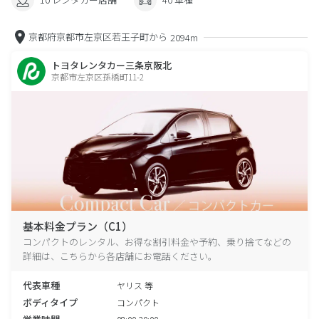
京都府京都市左京区若王子町から
2094m
トヨタレンタカー三条京阪北
京都市左京区孫橋町11-2
基本料金プラン（C1）
コンパクトのレンタル、お得な割引料金や予約、乗り捨てなどの
詳細は、こちらから各店舗にお電話ください。
代表車種
ヤリス 等
ボディタイプ
コンパクト