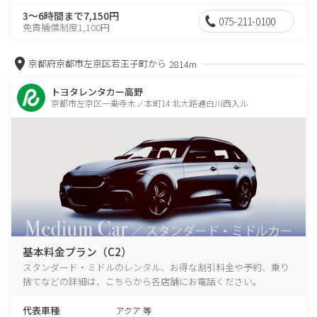
3～6時間まで7,150円
075-211-0100
免責補償制度1,100円
京都府京都市左京区若王子町から
2814m
トヨタレンタカー高野
京都市左京区一乗寺木ノ本町14 北大路通白川西入ル
基本料金プラン（C2）
スタンダード・ミドルのレンタル、お得な割引料金や予約、乗り
捨てなどの詳細は、こちらから各店舗にお電話ください。
代表車種
アクア 等