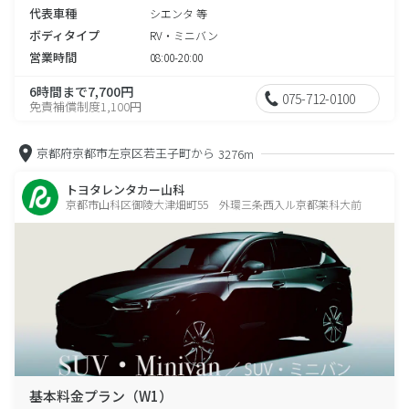
代表車種
シエンタ 等
ボディタイプ
RV・ミニバン
営業時間
08:00-20:00
6時間まで7,700円
075-712-0100
免責補償制度1,100円
京都府京都市左京区若王子町から
3276m
トヨタレンタカー山科
京都市山科区御陵大津畑町55 外環三条西入ル京都薬科大前
基本料金プラン（W1）