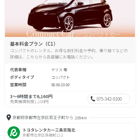
基本料金プラン（C1）
コンパクトのレンタル、お得な割引料金や予約、乗り捨てなどの
詳細は、こちらから各店舗にお電話ください。
代表車種
ヤリス 等
ボディタイプ
コンパクト
営業時間
08:00-20:00
3～6時間まで6,160円
075-342-0100
免責補償制度1,100円
京都府京都市左京区若王子町から
2094m
トヨタレンタカー三条京阪北
京都市左京区孫橋町11-2