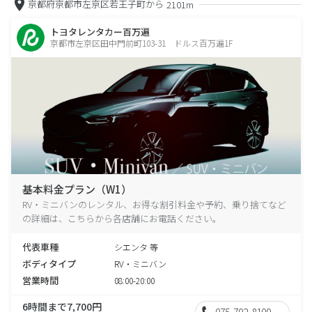
京都府京都市左京区若王子町から
2101m
トヨタレンタカー百万遍
京都市左京区田中門前町103-31 ドルス百万遍1F
基本料金プラン（W1）
RV・ミニバンのレンタル、お得な割引料金や予約、乗り捨てなど
の詳細は、こちらから各店舗にお電話ください。
代表車種
シエンタ 等
ボディタイプ
RV・ミニバン
営業時間
08:00-20:00
6時間まで7,700円
075-702-8100